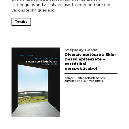
screengrabs and visuals are used to demonstrate the
various techniques and […]
Tovább
Széplaky Gerda
Diverzív építészet: Ekler
Dezső építészete –
esztétikai
perspektívából
Könyv > Építészettörténet és -
elmélet, kritika > Monográfiák