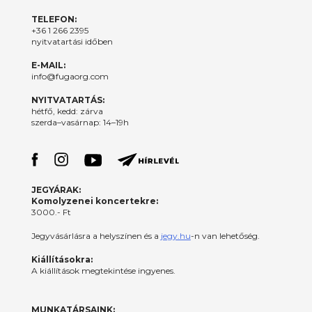
TELEFON:
+36 1 266 2395
nyitvatartási időben
E-MAIL:
info@fugaorg.com
NYITVATARTÁS:
hétfő, kedd: zárva
szerda–vasárnap: 14–19h
JEGYÁRAK:
Komolyzenei koncertekre:
3000.- Ft
Jegyvásárlásra a helyszínen és a
jegy.hu
-n van lehetőség.
Kiállításokra:
A kiállítások megtekintése ingyenes.
MUNKATÁRSAINK: