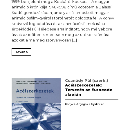
1999-ben jelent meg a Kockáról kockára – A magyar
animáció krónikája 1948-1998 című kötetem a Balassi
Kiadó gondozásában, amely az államosított magyar
animációsfilm-gyártás történetét dolgozta fel. A könyv
kedvező fogadtatása és az animációs filmek iránti
érdeklődés újjáéledése arra indított, hogy mélyebbre
ássak az időben, s mentsem meg az utókor számára
azokat a ma még szórványosan […]
Tovább
Csanády Pál (szerk.)
Acélszerkezetek:
Tervezés az Eurocode
alapján
Könyv > Anyagok > Gyakorlat