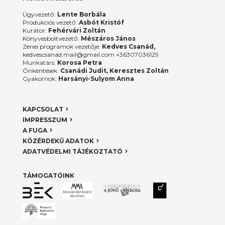
Ügyvezető:
Lente Borbála
Produkciós vezető:
Asbót Kristóf
Kurátor:
Fehérvári Zoltán
Könyvesboltvezető:
Mészáros János
Zenei programok vezetője:
Kedves Csanád,
kedvescsanad.mail@gmail.com +36307036129
Munkatárs:
Korosa Petra
Önkéntesek:
Csanádi Judit, Keresztes Zoltán
Gyakornok:
Harsányi-Sulyom Anna
KAPCSOLAT
IMPRESSZUM
A FUGA
KÖZÉRDEKŰ ADATOK
ADATVÉDELMI TÁJÉKOZTATÓ
TÁMOGATÓINK