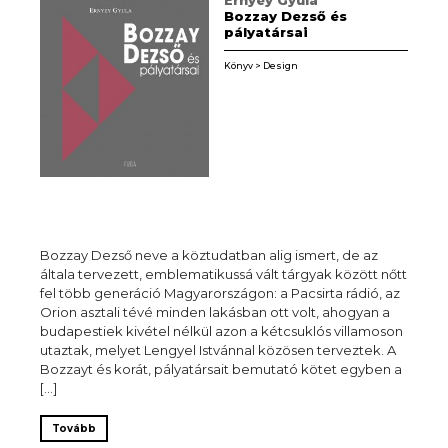
Bozzay Dezső és
pályatársai
Könyv > Design
Bozzay Dezső neve a köztudatban alig ismert, de az
általa tervezett, emblematikussá vált tárgyak között nőtt
fel több generáció Magyarországon: a Pacsirta rádió, az
Orion asztali tévé minden lakásban ott volt, ahogyan a
budapestiek kivétel nélkül azon a kétcsuklós villamoson
utaztak, melyet Lengyel Istvánnal közösen terveztek. A
Bozzayt és korát, pályatársait bemutató kötet egyben a
[…]
Tovább