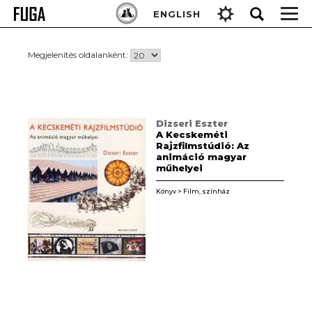
Skip
Keresés:
ENGLISH
to
content
Megjelenítés oldalanként:
Dizseri Eszter
A Kecskeméti
Rajzfilmstúdió: Az
animáció magyar
műhelyei
Könyv > Film, színház