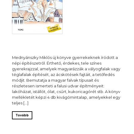
Mednyánszky Miklós új könyve gyerrekeknek íródott a
népi építészetről. Érthető, érdekes, tele színes
gyerekrajzzal, amelyek magyarázzák a vályogfalak vagy
téglafalak építését, az ácskötések fajtáit, a tetőfedés
módjit. Bemutatja a magyar falvak típusait és
részletesen ismerteti a falusi udvar építményeit:
lakóházat, istállót, ólat, csűrt, kukoricagórét stb. A könyv
mellékletét képzi 4 db kivágómintalap, amelyekkel egy
teljes […]
Tovább