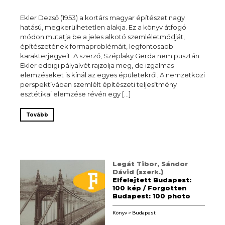
Ekler Dezső (1953) a kortárs magyar építészet nagy
hatású, megkerülhetetlen alakja. Ez a könyv átfogó
módon mutatja be a jeles alkotó szemléletmódját,
építészetének formaproblémáit, legfontosabb
karakterjegyeit. A szerző, Széplaky Gerda nem pusztán
Ekler eddigi pályaívét rajzolja meg, de izgalmas
elemzéseket is kínál az egyes épületekről. A nemzetközi
perspektívában szemlélt építészeti teljesítmény
esztétikai elemzése révén egy […]
Tovább
Legát Tibor, Sándor
Dávid (szerk.)
Elfelejtett Budapest:
100 kép / Forgotten
Budapest: 100 photo
Könyv > Budapest