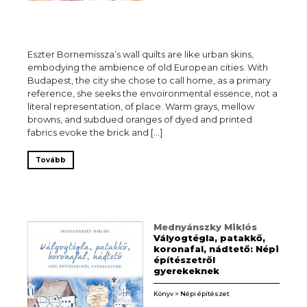
Eszter Bornemissza’s wall quilts are like urban skins,
embodying the ambience of old European cities. With
Budapest, the city she chose to call home, as a primary
reference, she seeks the envoironmental essence, not a
literal representation, of place. Warm grays, mellow
browns, and subdued oranges of dyed and printed
fabrics evoke the brick and […]
Tovább
Mednyánszky Miklós
Vályogtégla, patakkő,
koronafal, nádtető: Népi
építészetről
gyerekeknek
Könyv > Népi építészet