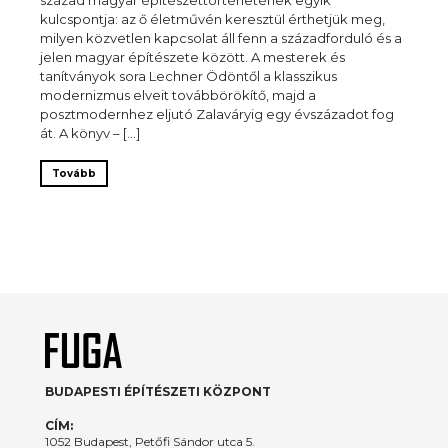
kulcspontja: az ő életművén keresztül érthetjük meg,
milyen közvetlen kapcsolat áll fenn a századforduló és a
jelen magyar építészete között. A mesterek és
tanítványok sora Lechner Ödöntől a klasszikus
modernizmus elveit továbbörökítő, majd a
posztmodernhez eljutó Zalaváryig egy évszázadot fog
át. A könyv – […]
Tovább
BUDAPESTI ÉPÍTÉSZETI KÖZPONT
CÍM:
1052 Budapest, Petőfi Sándor utca 5.