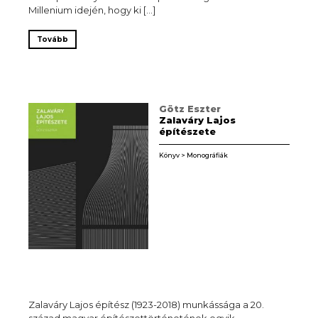
Millenium idején, hogy ki […]
Tovább
Götz Eszter
Zalaváry Lajos
építészete
Könyv > Monográfiák
Zalaváry Lajos építész (1923-2018) munkássága a 20.
század magyar építészettörténetének egyik