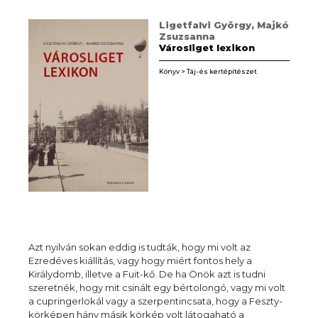
Ligetfalvi György, Majkó
Zsuzsanna
Városliget lexikon
Könyv > Táj- és kertépítészet
Azt nyilván sokan eddig is tudták, hogy mi volt az
Ezredéves kiállítás, vagy hogy miért fontos hely a
Királydomb, illetve a Fuit-kő. De ha Önök azt is tudni
szeretnék, hogy mit csinált egy bértolongó, vagy mi volt
a cupringerlokál vagy a szerpentincsata, hogy a Feszty-
körképen hány másik körkép volt látogaható a