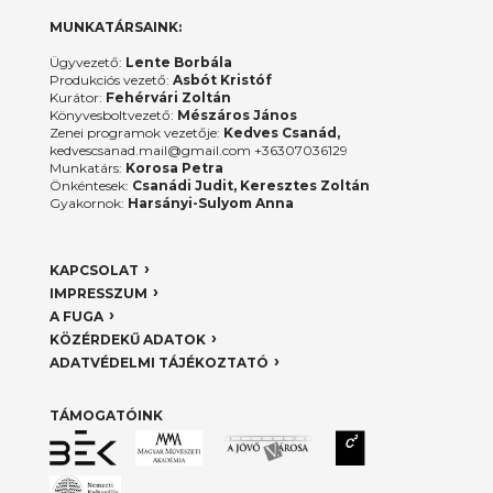
MUNKATÁRSAINK:
Ügyvezető:
Lente Borbála
Produkciós vezető:
Asbót Kristóf
Kurátor:
Fehérvári Zoltán
Könyvesboltvezető:
Mészáros János
Zenei programok vezetője:
Kedves Csanád,
kedvescsanad.mail@gmail.com +36307036129
Munkatárs:
Korosa Petra
Önkéntesek:
Csanádi Judit, Keresztes Zoltán
Gyakornok:
Harsányi-Sulyom Anna
KAPCSOLAT
IMPRESSZUM
A FUGA
KÖZÉRDEKŰ ADATOK
ADATVÉDELMI TÁJÉKOZTATÓ
TÁMOGATÓINK