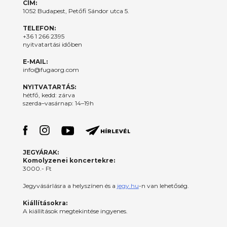
CÍM:
1052 Budapest, Petőfi Sándor utca 5.
TELEFON:
+36 1 266 2395
nyitvatartási időben
E-MAIL:
info@fugaorg.com
NYITVATARTÁS:
hétfő, kedd: zárva
szerda–vasárnap: 14–19h
JEGYÁRAK:
Komolyzenei koncertekre:
3000.- Ft
Jegyvásárlásra a helyszínen és a
jegy.hu
-n van lehetőség.
Kiállításokra:
A kiállítások megtekintése ingyenes.