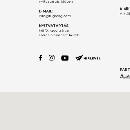
nyitvatartási időben
Kiáll
E-MAIL:
A kiál
info@fugaorg.com
NYITVATARTÁS:
hétfő, kedd: zárva
szerda–vasárnap: 14–19h
PART