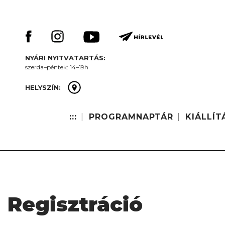
Skip
Keresés:
to
content
NYÁRI NYITVATARTÁS:
szerda–péntek: 14–19h
HELYSZÍN:
:::
PROGRAMNAPTÁR
KIÁLLÍT
Regisztráció