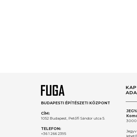
KAP
ADA
BUDAPESTI ÉPÍTÉSZETI KÖZPONT
JEGY
CÍM:
Komo
1052 Budapest, Petőfi Sándor utca 5.
3000.
TELEFON:
Jegyv
+36 1 266 2395
lehet