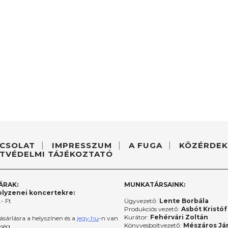
CSOLAT
IMPRESSZUM
A FUGA
KÖZÉRDEK
TVÉDELMI TÁJÉKOZTATÓ
ÁRAK:
MUNKATÁRSAINK:
lyzenei koncertekre:
- Ft
Ügyvezető:
Lente Borbála
Produkciós vezető:
Asbót Kristóf
Kurátor:
Fehérvári Zoltán
ásárlásra a helyszínen és a
jegy.hu
-n van
Könyvesboltvezető:
Mészáros Já
őség.