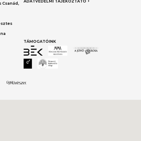
ADATVÉDELMI TÁJÉKOZTATÓ
 Csanád,
esztes
nna
TÁMOGATÓINK