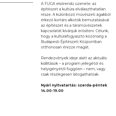
A FUGA elsőrendű üzenete: az
építészet a kultúra elválaszthatatlan
része. A különböző művészeti ágakból
érkező kortárs alkotók bemutatásával
az építészet és a társművészetek
kapcsolatát kívánjuk erősíteni. Célunk,
hogy a kultúrafogyasztó közönség a
Budapesti Építészeti Központban
otthonosan érezze magát.
Rendezvények ideje alatt az aktuális
kiállítások – a program jellegétől és
helyigényétől függően – nem, vagy
csak részlegesen látogathatóak.
Nyári nyitvatartás: szerda-péntek
14.00-19.00