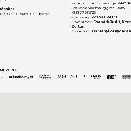
Zenei programok vezetője:
Kedves
kedvescsanad.mail@gmail.com
ításokra:
+36307036129
lítások megtekintése ingyenes.
Munkatárs:
Korosa Petra
Önkéntesek:
Csanádi Judit, Ker
Zoltán
Gyakornok:
Harsányi-Sulyom A
NEREINK