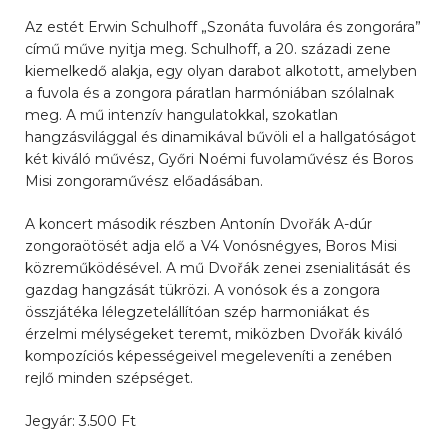
Az estét Erwin Schulhoff „Szonáta fuvolára és zongorára”
című műve nyitja meg. Schulhoff, a 20. századi zene
kiemelkedő alakja, egy olyan darabot alkotott, amelyben
a fuvola és a zongora páratlan harmóniában szólalnak
meg. A mű intenzív hangulatokkal, szokatlan
hangzásvilággal és dinamikával bűvöli el a hallgatóságot
két kiváló művész, Győri Noémi fuvolaművész és Boros
Misi zongoraművész előadásában.
A koncert második részben Antonín Dvořák A-dúr
zongoraötösét adja elő a V4 Vonósnégyes, Boros Misi
közreműködésével. A mű Dvořák zenei zsenialitását és
gazdag hangzását tükrözi. A vonósok és a zongora
összjátéka lélegzetelállítóan szép harmoniákat és
érzelmi mélységeket teremt, miközben Dvořák kiváló
kompozíciós képességeivel megeleveníti a zenében
rejlő minden szépséget.
Jegyár: 3.500 Ft