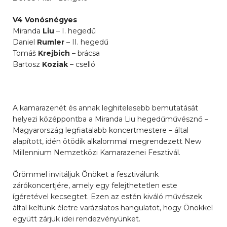
V4 Vonósnégyes
Miranda
Liu
– I. hegedű
Daniel
Rumler
– II. hegedű
Tomáš
Krejbich
– brácsa
Bartosz
Koziak
– cselló
A kamarazenét és annak leghitelesebb bemutatását
helyezi középpontba a Miranda Liu hegedűművésznő –
Magyarország legfiatalabb koncertmestere – által
alapított, idén ötödik alkalommal megrendezett New
Millennium Nemzetközi Kamarazenei Fesztivál.
Örömmel invitáljuk Önöket a fesztiválunk
zárókoncertjére, amely egy felejthetetlen este
ígéretével kecsegtet. Ezen az estén kiváló művészek
által keltünk életre varázslatos hangulatot, hogy Önökkel
együtt zárjuk idei rendezvényünket.