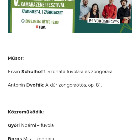
Műsor:
Erwin
Schulhoff
: Szonáta fuvolára és zongorára
Antonín
Dvořák
: A-dúr zongoraötös, op. 81.
Közreműködik:
Győri
Noémi – fuvola
Boros
Misi – zongora