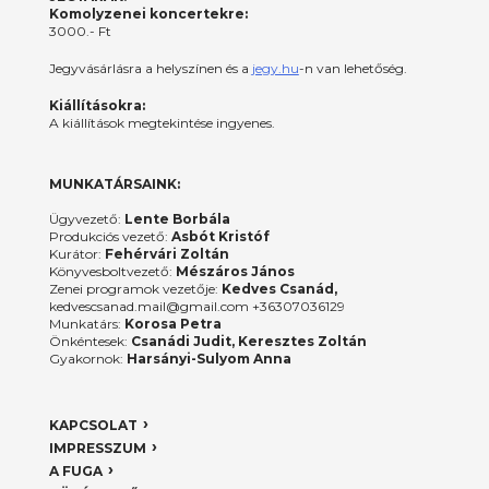
Komolyzenei koncertekre:
3000.- Ft
Jegyvásárlásra a helyszínen és a
jegy.hu
-n van lehetőség.
Kiállításokra:
A kiállítások megtekintése ingyenes.
MUNKATÁRSAINK:
Ügyvezető:
Lente Borbála
Produkciós vezető:
Asbót Kristóf
Kurátor:
Fehérvári Zoltán
Könyvesboltvezető:
Mészáros János
Zenei programok vezetője:
Kedves Csanád,
kedvescsanad.mail@gmail.com +36307036129
Munkatárs:
Korosa Petra
Önkéntesek:
Csanádi Judit, Keresztes Zoltán
Gyakornok:
Harsányi-Sulyom Anna
KAPCSOLAT
IMPRESSZUM
A FUGA