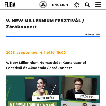
Skip
Keresés:
ENGLISH
to
content
V. NEW MILLENNIUM FESZTIVÁL /
Zárókoncert
Komolyzene
2023
. szeptember 4. hétfő 19:00
V. New Millennium Nemzetközi Kamarazenei
Fesztivál és Akadémia / Zárókoncert