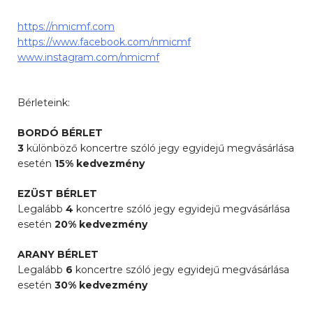
https://nmicmf.com
https://www.facebook.com/nmicmf
www.instagram.com/nmicmf
Bérleteink:
BORDÓ BÉRLET
3
különböző koncertre szóló jegy egyidejű megvásárlása
esetén
15% kedvezmény
EZÜST BÉRLET
Legalább
4
koncertre szóló jegy egyidejű megvásárlása
esetén
20% kedvezmény
ARANY BÉRLET
Legalább
6
koncertre szóló jegy egyidejű megvásárlása
esetén
30% kedvezmény