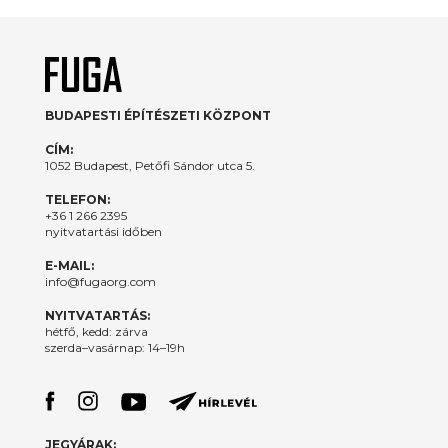
BUDAPESTI ÉPÍTÉSZETI KÖZPONT
CÍM:
1052 Budapest, Petőfi Sándor utca 5.
TELEFON:
+36 1 266 2395
nyitvatartási időben
E-MAIL:
info@fugaorg.com
NYITVATARTÁS:
hétfő, kedd: zárva
szerda–vasárnap: 14–19h
JEGYÁRAK: