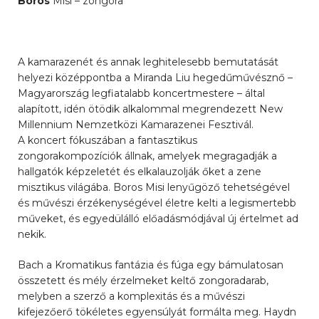
Boros
Misi – zongora
A kamarazenét és annak leghitelesebb bemutatását
helyezi középpontba a Miranda Liu hegedűművésznő –
Magyarország legfiatalabb koncertmestere – által
alapított, idén ötödik alkalommal megrendezett New
Millennium Nemzetközi Kamarazenei Fesztivál.
A koncert fókuszában a fantasztikus
zongorakompozíciók állnak, amelyek megragadják a
hallgatók képzeletét és elkalauzolják őket a zene
misztikus világába. Boros Misi lenyűgöző tehetségével
és művészi érzékenységével életre kelti a legismertebb
műveket, és egyedülálló előadásmódjával új értelmet ad
nekik.
Bach a Kromatikus fantázia és fúga egy bámulatosan
összetett és mély érzelmeket keltő zongoradarab,
melyben a szerző a komplexitás és a művészi
kifejezőerő tökéletes egyensúlyát formálta meg. Haydn