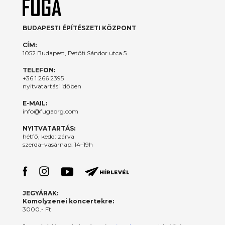
BUDAPESTI ÉPÍTÉSZETI KÖZPONT
CÍM:
1052 Budapest, Petőfi Sándor utca 5.
TELEFON:
+36 1 266 2395
nyitvatartási időben
E-MAIL:
info@fugaorg.com
NYITVATARTÁS:
hétfő, kedd: zárva
szerda–vasárnap: 14–19h
JEGYÁRAK:
Komolyzenei koncertekre:
3000.- Ft