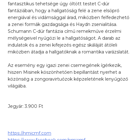
fantasztikus tehetsége úgy öltött testet C-dúr
fantáziában, hogy a hallgatóság felé a zene elsöprő
energiával és vidámsággal árad, miközben felfedezhető
a zenei formák gazdagsága és Haydn zsenialitása.
Schumann C-dúr fantázia című remekműve érzelmi
mélységeivel nyűgözi le a hallgatóságot. A darab az
indulatok és a zenei kifejezés egész skáláját átöleli
miközben átadja a hallgatóknak a romantika varázslatát.
Az esemény egy igazi zenei csemegének ígérkezik,
hiszen Misinek köszönhetően bepillantást nyerhet a
közönség a zongoravirtuózok képzeletének lenyűgöző
világába.
Jegyár: 3.900 Ft
https://nmicmf.com