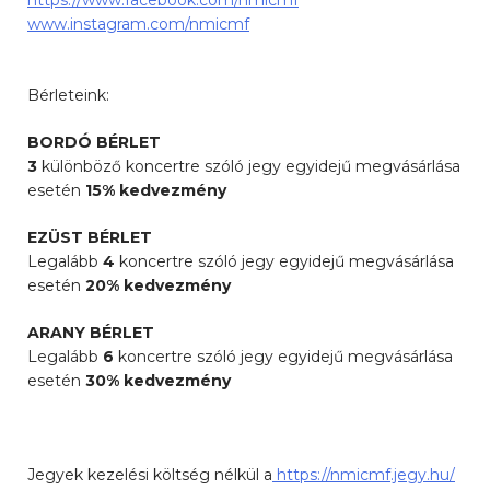
https://www.facebook.com/nmicmf
www.instagram.com/nmicmf
Bérleteink:
BORDÓ BÉRLET
3
különböző koncertre szóló jegy egyidejű megvásárlása
esetén
15% kedvezmény
EZÜST BÉRLET
Legalább
4
koncertre szóló jegy egyidejű megvásárlása
esetén
20% kedvezmény
ARANY BÉRLET
Legalább
6
koncertre szóló jegy egyidejű megvásárlása
esetén
30% kedvezmény
Jegyek kezelési költség nélkül a
https://nmicmf.jegy.hu/