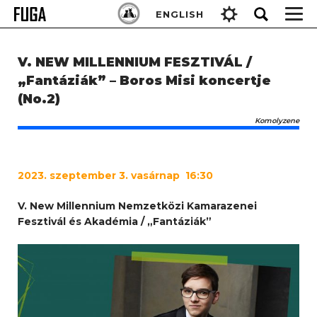
Skip
Keresés:
ENGLISH
to
content
V. NEW MILLENNIUM FESZTIVÁL /
„Fantáziák” – Boros Misi koncertje
(No.2)
Komolyzene
2023
. szeptember 3. vasárnap 16:30
V. New Millennium Nemzetközi Kamarazenei
Fesztivál és Akadémia / „Fantáziák”