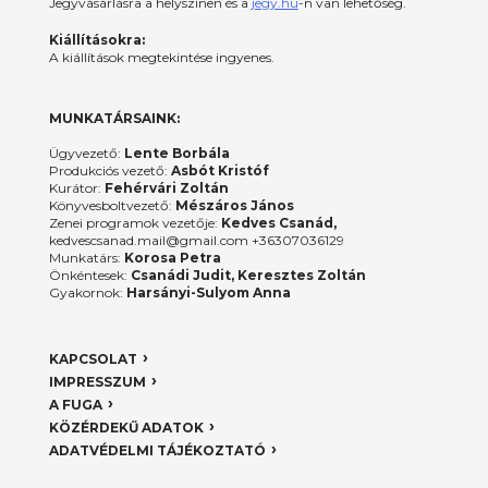
Jegyvásárlásra a helyszínen és a
jegy.hu
-n van lehetőség.
Kiállításokra:
A kiállítások megtekintése ingyenes.
MUNKATÁRSAINK:
Ügyvezető:
Lente Borbála
Produkciós vezető:
Asbót Kristóf
Kurátor:
Fehérvári Zoltán
Könyvesboltvezető:
Mészáros János
Zenei programok vezetője:
Kedves Csanád,
kedvescsanad.mail@gmail.com +36307036129
Munkatárs:
Korosa Petra
Önkéntesek:
Csanádi Judit, Keresztes Zoltán
Gyakornok:
Harsányi-Sulyom Anna
KAPCSOLAT
IMPRESSZUM
A FUGA
KÖZÉRDEKŰ ADATOK
ADATVÉDELMI TÁJÉKOZTATÓ