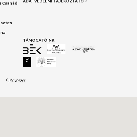
ADATVÉDELMI TÁJÉKOZTATÓ
 Csanád,
esztes
nna
TÁMOGATÓINK