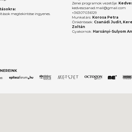
Zenei programok vezetője:
Kedves
kedvescsanad.mail@gmail.com
ításokra:
+36307036129
lítások megtekintése ingyenes.
Munkatárs:
Korosa Petra
Önkéntesek:
Csanádi Judit, Ker
Zoltán
Gyakornok:
Harsányi-Sulyom A
NEREINK