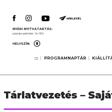
Skip
Keresés:
to
content
NYÁRI NYITVATARTÁS:
szerda–péntek: 14–19h
HELYSZÍN:
:::
PROGRAMNAPTÁR
KIÁLLÍT
Tárlatvezetés – Saj