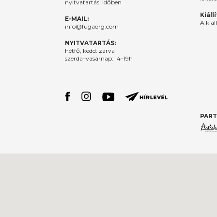
nyitvatartási időben
Kiáll
E-MAIL:
A kiál
info@fugaorg.com
NYITVATARTÁS:
hétfő, kedd: zárva
szerda–vasárnap: 14–19h
PART