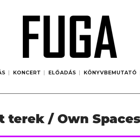
ÁS
KONCERT
ELŐADÁS
KÖNYVBEMUTATÓ
át terek / Own Space