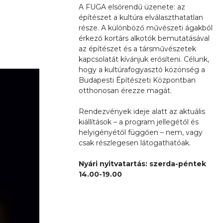
A FUGA elsőrendű üzenete: az
építészet a kultúra elválaszthatatlan
része. A különböző művészeti ágakból
érkező kortárs alkotók bemutatásával
az építészet és a társművészetek
kapcsolatát kívánjuk erősíteni. Célunk,
hogy a kultúrafogyasztó közönség a
Budapesti Építészeti Központban
otthonosan érezze magát.
Rendezvények ideje alatt az aktuális
kiállítások – a program jellegétől és
helyigényétől függően – nem, vagy
csak részlegesen látogathatóak.
Nyári nyitvatartás: szerda-péntek
14.00-19.00