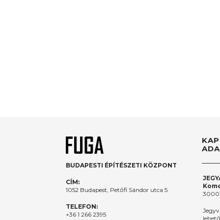
KAP
ADA
BUDAPESTI ÉPÍTÉSZETI KÖZPONT
JEGY
CÍM:
Komo
1052 Budapest, Petőfi Sándor utca 5.
3000.
TELEFON:
Jegyv
+36 1 266 2395
lehet