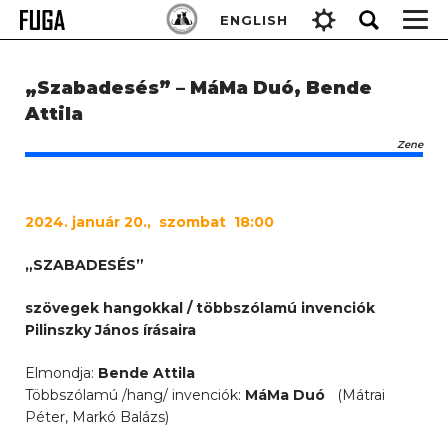
Skip
Keresés:
ENGLISH
to
content
„Szabadesés” – MáMa Duó, Bende
Attila
Zene
2024
. január 20., szombat 18:00
„SZABADESÉS”
szövegek hangokkal / t
ö
bbsz
ó
lamú
invenció
k
Pilinszky Já
nos
írásaira
Elmondja:
Bende Attila
Többszólamú /hang/ invenciók:
MáMa Duó
(Mátrai
Péter, Markó Balázs)