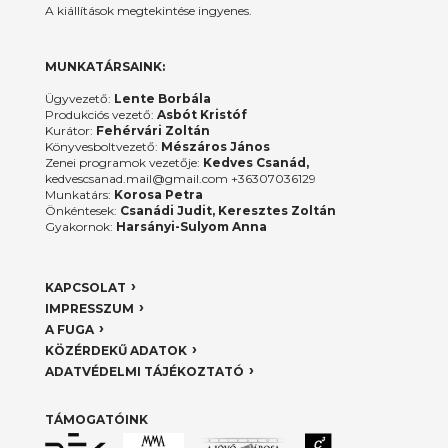
A kiállítások megtekintése ingyenes.
MUNKATÁRSAINK:
Ügyvezető:
Lente Borbála
Produkciós vezető:
Asbót Kristóf
Kurátor:
Fehérvári Zoltán
Könyvesboltvezető:
Mészáros János
Zenei programok vezetője:
Kedves Csanád,
kedvescsanad.mail@gmail.com +36307036129
Munkatárs:
Korosa Petra
Önkéntesek:
Csanádi Judit, Keresztes Zoltán
Gyakornok:
Harsányi-Sulyom Anna
KAPCSOLAT
IMPRESSZUM
A FUGA
KÖZÉRDEKŰ ADATOK
ADATVÉDELMI TÁJÉKOZTATÓ
TÁMOGATÓINK