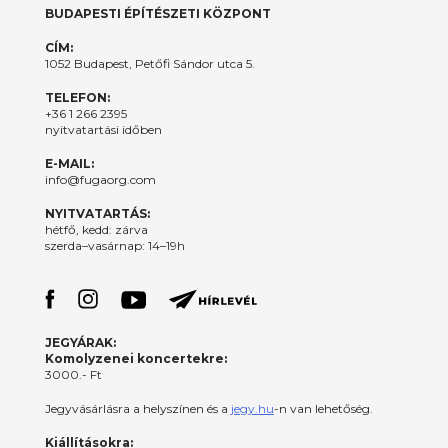
BUDAPESTI ÉPÍTÉSZETI KÖZPONT
CÍM:
1052 Budapest, Petőfi Sándor utca 5.
TELEFON:
+36 1 266 2395
nyitvatartási időben
E-MAIL:
info@fugaorg.com
NYITVATARTÁS:
hétfő, kedd: zárva
szerda–vasárnap: 14–19h
JEGYÁRAK:
Komolyzenei koncertekre:
3000.- Ft
Jegyvásárlásra a helyszínen és a
jegy.hu
-n van lehetőség.
Kiállításokra: