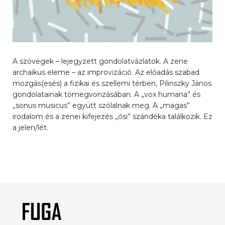
A szövegek – lejegyzett gondolatvázlatok. A zene
archaikus eleme – az improvizáció. Az előadás szabad
mozgás(esés) a fizikai és szellemi térben, Pilinszky János
gondolatainak tömegvonzásában. A „vox humana” és
„sonus musicus” együtt szólalnak meg. A „magas”
irodalom és a zenei kifejezés „ősi” szándéka találkozik. Ez
a jelen/lét.