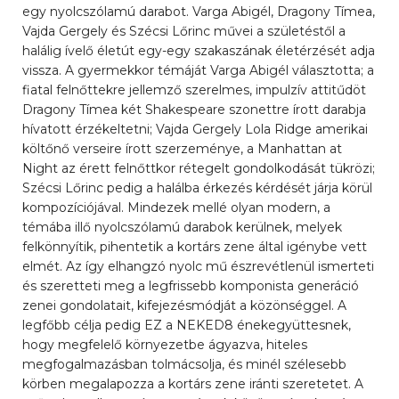
egy nyolcszólamú darabot. Varga Abigél, Dragony Tímea,
Vajda Gergely és Szécsi Lőrinc művei a születéstől a
halálig ívelő életút egy-egy szakaszának életérzését adja
vissza. A gyermekkor témáját Varga Abigél választotta; a
fiatal felnőttekre jellemző szerelmes, impulzív attitűdöt
Dragony Tímea két Shakespeare szonettre írott darabja
hívatott érzékeltetni; Vajda Gergely Lola Ridge amerikai
költőnő verseire írott szerzeménye, a Manhattan at
Night az érett felnőttkor rétegelt gondolkodását tükrözi;
Szécsi Lőrinc pedig a halálba érkezés kérdését járja körül
kompozíciójával. Mindezek mellé olyan modern, a
témába illő nyolcszólamú darabok kerülnek, melyek
felkönnyítik, pihentetik a kortárs zene által igénybe vett
elmét. Az így elhangzó nyolc mű észrevétlenül ismerteti
és szeretteti meg a legfrissebb komponista generáció
zenei gondolatait, kifejezésmódját a közönséggel. A
legfőbb célja pedig EZ a NEKED8 énekegyüttesnek,
hogy megfelelő környezetbe ágyazva, hiteles
megfogalmazásban tolmácsolja, és minél szélesebb
körben megalapozza a kortárs zene iránti szeretetet. A