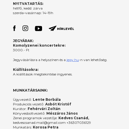
NYITVATARTÁS:
hétfő, kedd: zárva
szerda–vasárnap: 14–19h
JEGYÁRAK:
Komolyzenei koncertekre:
3000.- Ft
Jegyvásárlásra a helyszínen és a
jegy.hu
-n van lehetőség.
Kiállításokra:
A kiállítások megtekintése ingyenes.
MUNKATÁRSAINK:
Ügyvezető:
Lente Borbála
Produkciós vezető:
Asbót Kristóf
Kurátor:
Fehérvári Zoltán
Könyvesboltvezető:
Mészáros János
Zenei programok vezetője:
Kedves Csanád,
kedvescsanad.mail@gmail.com +36307036129
Munkatárs:
Korosa Petra