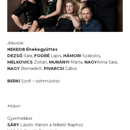
Alkotók:
NEKED8 Énekegyüttes
DEZSŐ
Sára,
FODRÉ
Lajos,
HÁMORI
Szabolcs,
MELKOVICS
Zoltán,
MURÁNYI
Márta,
NAGY
Anna Sára,
NAGY
Bernadett,
PIVARCSI
Gábor
BERKI
Szofi – színművész
Műsor:
Gyermekkor
SÁRY
László: Kánon a felkelő Naphoz