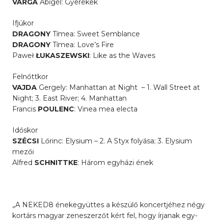
VARGA
Abigél: Gyerekek
Ifjúkor
DRAGONY
Tímea: Sweet Semblance
DRAGONY
Tímea: Love’s Fire
Paweł
ŁUKASZEWSKI
: Like as the Waves
Felnőttkor
VAJDA
Gergely: Manhattan at Night – 1. Wall Street at
Night; 3. East River; 4. Manhattan
Francis
POULENC
: Vinea mea electa
Időskor
SZÉCSI
Lőrinc: Elysium – 2. A Styx folyása; 3. Elysium
mezői
Alfred
SCHNITTKE
: Három egyházi ének
„A NEKED8 énekegyüttes a készülő koncertjéhez négy
kortárs magyar zeneszerzőt kért fel, hogy írjanak egy-