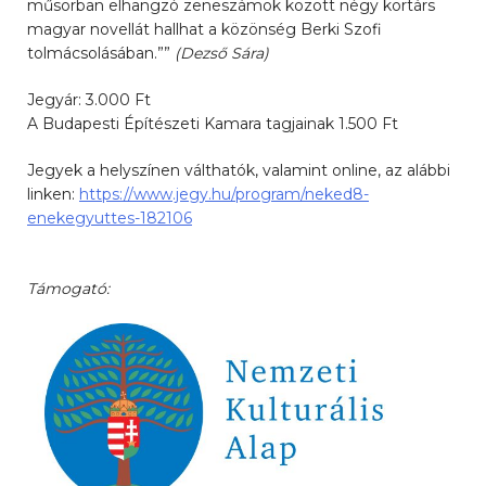
műsorban elhangzó zeneszámok között négy kortárs
magyar novellát hallhat a közönség Berki Szofi
tolmácsolásában.””
(Dezső Sára)
Jegyár: 3.000 Ft
A Budapesti Építészeti Kamara tagjainak 1.500 Ft
Jegyek a helyszínen válthatók, valamint online, az alábbi
linken:
https://www.jegy.hu/program/neked8-
enekegyuttes-182106
Támogató: