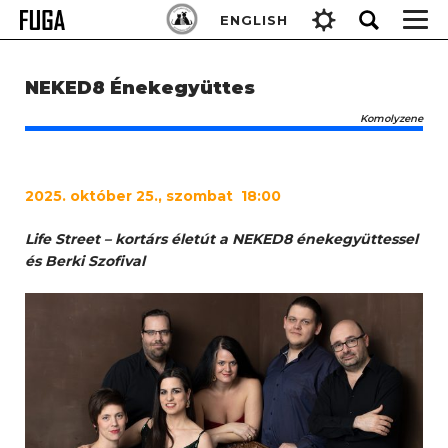
Skip
Keresés:
ENGLISH
to
content
NEKED8 Énekegyüttes
Komolyzene
2025
. október 25., szombat 18:00
Life Street – kortárs életút a NEKED8 énekegyüttessel
és Berki Szofival