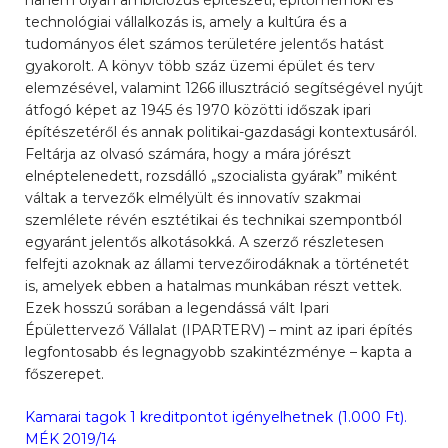
hanem olyan ambiciózus építészeti, építőmérnöki és
technológiai vállalkozás is, amely a kultúra és a
tudományos élet számos területére jelentős hatást
gyakorolt. A könyv több száz üzemi épület és terv
elemzésével, valamint 1266 illusztráció segítségével nyújt
átfogó képet az 1945 és 1970 közötti időszak ipari
építészetéről és annak politikai-gazdasági kontextusáról.
Feltárja az olvasó számára, hogy a mára jórészt
elnéptelenedett, rozsdálló „szocialista gyárak” miként
váltak a tervezők elmélyült és innovatív szakmai
szemlélete révén esztétikai és technikai szempontból
egyaránt jelentős alkotásokká. A szerző részletesen
felfejti azoknak az állami tervezőirodáknak a történetét
is, amelyek ebben a hatalmas munkában részt vettek.
Ezek hosszú sorában a legendássá vált Ipari
Épülettervező Vállalat (IPARTERV) – mint az ipari építés
legfontosabb és legnagyobb szakintézménye – kapta a
főszerepet.
Kamarai tagok 1 kreditpontot igényelhetnek (1.000 Ft).
MÉK 2019/14