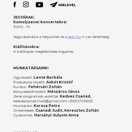
JEGYÁRAK:
Komolyzenei koncertekre:
3000.- Ft
Jegyvásárlásra a helyszínen és a
jegy.hu
-n van lehetőség.
Kiállításokra:
A kiállítások megtekintése ingyenes.
MUNKATÁRSAINK:
Ügyvezető:
Lente Borbála
Produkciós vezető:
Asbót Kristóf
Kurátor:
Fehérvári Zoltán
Könyvesboltvezető:
Mészáros János
Zenei programok vezetője:
Kedves Csanád,
kedvescsanad.mail@gmail.com +36307036129
Munkatárs:
Korosa Petra
Önkéntesek:
Csanádi Judit, Keresztes Zoltán
Gyakornok:
Harsányi-Sulyom Anna