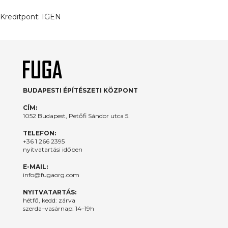
Kreditpont:
IGEN
BUDAPESTI ÉPÍTÉSZETI KÖZPONT
CÍM:
1052 Budapest, Petőfi Sándor utca 5.
TELEFON:
+36 1 266 2395
nyitvatartási időben
E-MAIL:
info@fugaorg.com
NYITVATARTÁS:
hétfő, kedd: zárva
szerda–vasárnap: 14–19h