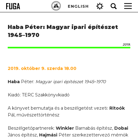
Skip
Keresés:
ENGLISH
to
content
Haba Péter: Magyar ipari építészet
1945–1970
2019.
2019. október 9. szerda 18.00
Haba
Péter:
Magyar ipari építészet 1945
–
1970
Kiadó: TERC Szakkönyvkiadó
A könyvet bemutatja és a beszélgetést vezeti:
Ritoók
Pál, művészettörténész
Beszélgetőpartnerek:
Winkler
Barnabás építész,
Dobai
János építész,
Hajmási
Péter szerkezettervező mérnök