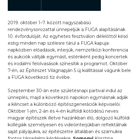
2019. október 1–7. között nagyszabású
rendezvénysorozattal ünnepeljük a FUGA alapításának
10. évfordulóját. Az egyhetes fesztiválon délelőttől késő
estig minden nap szélesre tárul a FUGA kapuja:
napközben előadások, interjúk, nemzetközi konferencia
és aukciók váltják egymást, esténként pedig koncertek
és irodalmi felolvasások színesítik a programot. Október
7-én, az Építészet Világnapján 5 új kiállítással vágunk bele
a FUGA következő tíz évébe.
Szeptember 30-án este születésnapi partival indul az
ünneplés, majd a következő napokon egymásnak adják
a kilincset a különböző építészgenerációk képviselői.
Október 1-jén, 2-án és 4-én külföldi kötődésű neves
magyar építészek illetve hazánkban élő, dolgozó külföldi
kollégáik személyesen és videóinterjúkban reflektálnak
saját pályájukra, az építészetre általában és számukra
fontos társadalmi kérdésekre.
Somogyi
Krisztina