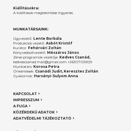
Kiállításokra:
A kiállítások megtekintése ingyenes.
MUNKATÁRSAINK:
Ügyvezető:
Lente Borbála
Produkciós vezető:
Asbót Kristóf
Kurátor:
Fehérvári Zoltán
Könyvesboltvezető:
Mészáros János
Zenei programok vezetője:
Kedves Csanád,
kedvescsanad.mail@gmail.com +36307036129
Munkatárs:
Korosa Petra
Önkéntesek:
Csanádi Judit, Keresztes Zoltán
Gyakornok:
Harsányi-Sulyom Anna
KAPCSOLAT
IMPRESSZUM
A FUGA
KÖZÉRDEKŰ ADATOK
ADATVÉDELMI TÁJÉKOZTATÓ