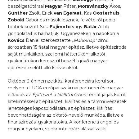
beszélgetőtársai
Magyar
Péter,
Moravánszky
Ákos,
Gunther
Zsolt, Erick
van Egeraat
, Kas
Oosterhuis
,
Zoboki
Gábor és mások lesznek, felvételről pedig
többek között Sou
Fujimoto
vagy
Batár
Attila
gondolatait is hallhatjuk. Ugyanezeken a napokon a
Kovács
Dániel szerkesztette
„Maholnap”
című
sorozatban 15 fiatal magyar építész, illetve építésziroda
saját munkáikon, szellemi hátterükön, alkotói
gyakorlatukon keresztül beszél a jövő magyar
építészete előtt álló kihívásokról.
Október 3-án nemzetközi konferenciára kerül sor,
melyen a FUGA európai szakmai partnerei és magyar
előadók az
Építészet a kiállítótérben
témát járják körül,
kitekintéssel az építészeti kiállítás és a társművészetek
lehetséges kapcsolódására, az építészeti kiállítás
bevonhatóságára az oktató-nevelő munkába, illetve a
finanszírozási gyakorlatokra. A konferencia angol és
magyar nyelven, szinkrontolmácsolással zajlik.