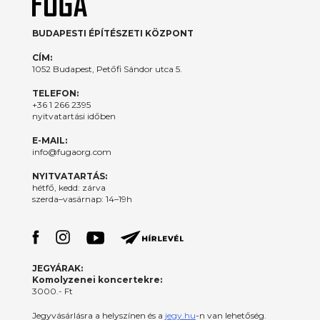
BUDAPESTI ÉPÍTÉSZETI KÖZPONT
CÍM:
1052 Budapest, Petőfi Sándor utca 5.
TELEFON:
+36 1 266 2395
nyitvatartási időben
E-MAIL:
info@fugaorg.com
NYITVATARTÁS:
hétfő, kedd: zárva
szerda–vasárnap: 14–19h
JEGYÁRAK:
Komolyzenei koncertekre:
3000.- Ft
Jegyvásárlásra a helyszínen és a
jegy.hu
-n van lehetőség.