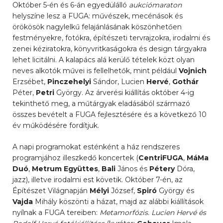
Október 5-én és 6-án egyedülálló
aukciómaraton
helyszíne lesz a FUGA: művészek, mecénások és
örökösök nagylelkű felajánlásának köszönhetően
festményekre, fotókra, építészeti tervrajzokra, irodalmi és
zenei kéziratokra, könyvritkaságokra és design tárgyakra
lehet licitálni. A kalapács alá kerülő tételek közt olyan
neves alkotók művei is fellelhetők, mint például
Vojnich
Erzsébet,
Pinczehelyi
Sándor, Lucien
Hervé
,
Gothár
Péter,
Petri
György. Az árverési kiállítás október 4-ig
tekinthető meg, a műtárgyak eladásából származó
összes bevételt a FUGA fejlesztésére és a következő 10
év működésére fordítjuk.
A napi programokat esténként a ház rendszeres
programjához illeszkedő koncertek (
CentriFUGA
,
MáMa
Duó
,
Metrum Együttes
,
Bali
János és
Pétery
Dóra,
jazz), illetve irodalmi est követik. Október 7-én, az
Építészet Világnapján
Mélyi
József,
Spiró
György és
Vajda
Mihály köszönti a házat, majd az alábbi kiállítások
nyílnak a FUGA tereiben:
Metamorfózis. Lucien Hervé és