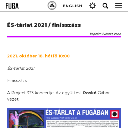
Skip
Keresés:
ENGLISH
to
content
ÉS-tárlat 2021 / finisszázs
képzőművészet, zene
2021. október 18. hétfő 18:00
ÉS-tárlat 2021
Finisszázs
A Project 333 koncertje. Az együttest
Roskó
Gábor
vezeti.