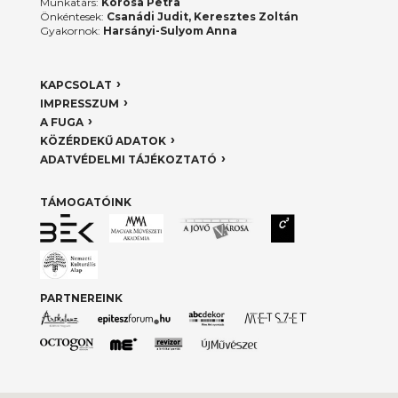
Munkatárs:
Korosa Petra
Önkéntesek:
Csanádi Judit, Keresztes Zoltán
Gyakornok:
Harsányi-Sulyom Anna
KAPCSOLAT
IMPRESSZUM
A FUGA
KÖZÉRDEKŰ ADATOK
ADATVÉDELMI TÁJÉKOZTATÓ
TÁMOGATÓINK
PARTNEREINK