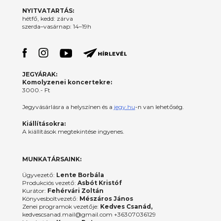
NYITVATARTÁS:
hétfő, kedd: zárva
szerda–vasárnap: 14–19h
JEGYÁRAK:
Komolyzenei koncertekre:
3000.- Ft
Jegyvásárlásra a helyszínen és a
jegy.hu
-n van lehetőség.
Kiállításokra:
A kiállítások megtekintése ingyenes.
MUNKATÁRSAINK:
Ügyvezető:
Lente Borbála
Produkciós vezető:
Asbót Kristóf
Kurátor:
Fehérvári Zoltán
Könyvesboltvezető:
Mészáros János
Zenei programok vezetője:
Kedves Csanád,
kedvescsanad.mail@gmail.com +36307036129