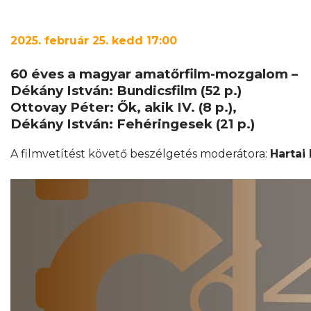
2025. február 25. kedd 17:00
60 éves a magyar amatőrfilm-mozgalom –
Dékány István: Bundicsfilm (52 p.)
Ottovay Péter: Ők, akik IV. (8 p.),
Dékány István: Fehéringesek (21 p.)
A filmvetítést követő beszélgetés moderátora:
Hartai