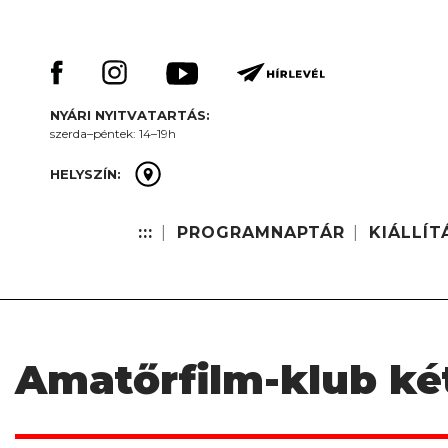
Skip
Keresés:
to
content
NYÁRI NYITVATARTÁS:
szerda–péntek: 14–19h
HELYSZÍN:
:::
PROGRAMNAPTÁR
KIÁLLÍT
Amatőrfilm-klub ké