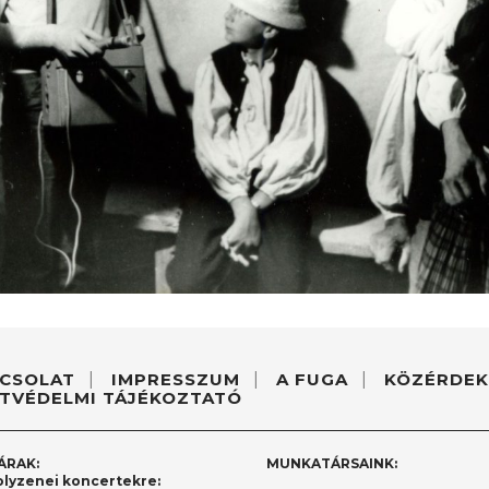
CSOLAT
IMPRESSZUM
A FUGA
KÖZÉRDEK
TVÉDELMI TÁJÉKOZTATÓ
ÁRAK:
MUNKATÁRSAINK:
lyzenei koncertekre: