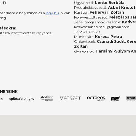
- Ft
Ügyvezető:
Lente Borbála
Produkciós vezető:
Asbót Kristóf
Kurátor:
Fehérvári Zoltán
ásárlásra a helyszínen és a
jegy.hu
-n van
Könyvesboltvezető:
Mészáros Já
őség.
Zenei programok vezetője:
Kedves
kedvescsanad.mail@gmail.com
ításokra:
+36307036129
lítások megtekintése ingyenes.
Munkatárs:
Korosa Petra
Önkéntesek:
Csanádi Judit, Ker
Zoltán
Gyakornok:
Harsányi-Sulyom A
NEREINK