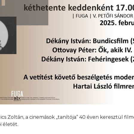
dics Zoltán, a cinemások „tanítója” 40 éven keresztül fil
 életét.