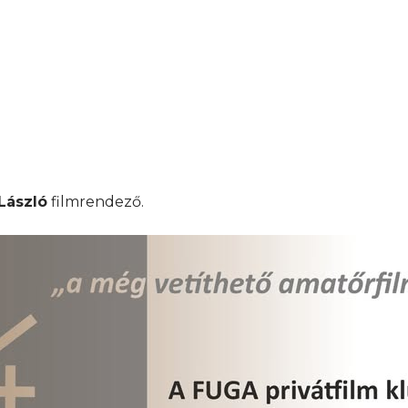
 László
filmrendező.