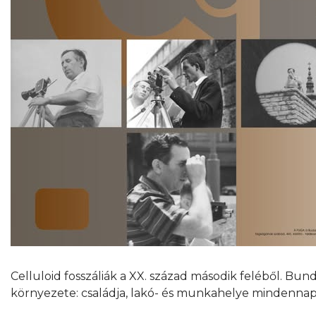
Celluloid fosszáliák a XX. század második feléből. Bun
környezete: családja, lakó- és munkahelye mindennapi