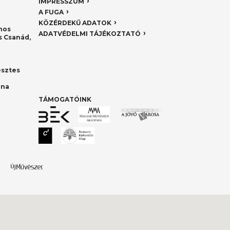
IMPRESSZUM
A FUGA
KÖZÉRDEKŰ ADATOK
nos
ADATVÉDELMI TÁJÉKOZTATÓ
 Csanád,
esztes
nna
TÁMOGATÓINK