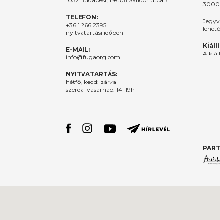
1052 Budapest, Petőfi Sándor utca 5.
3000.
TELEFON:
Jegyv
+36 1 266 2395
lehet
nyitvatartási időben
Kiáll
E-MAIL:
A kiál
info@fugaorg.com
NYITVATARTÁS:
hétfő, kedd: zárva
szerda–vasárnap: 14–19h
PART