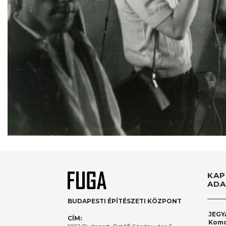
KAP
ADA
BUDAPESTI ÉPÍTÉSZETI KÖZPONT
JEGY
CÍM:
Komo