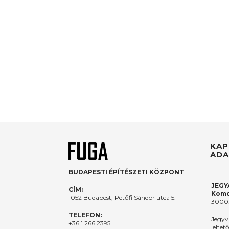
KAP
ADA
BUDAPESTI ÉPÍTÉSZETI KÖZPONT
JEGY
CÍM:
Komo
1052 Budapest, Petőfi Sándor utca 5.
3000.
TELEFON:
Jegyv
+36 1 266 2395
lehet