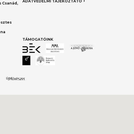
ADATVÉDELMI TÁJÉKOZTATÓ
 Csanád,
esztes
nna
TÁMOGATÓINK