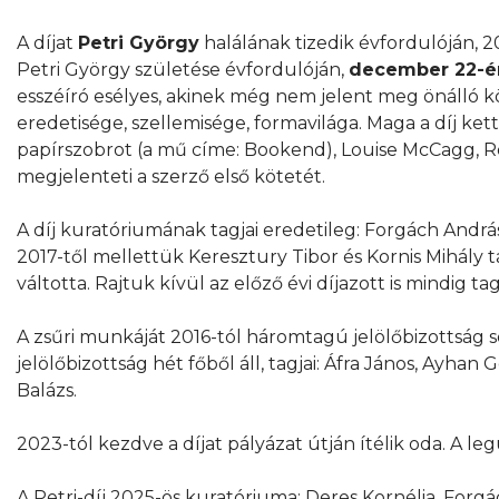
A díjat
Petri György
halálának tizedik évfordulóján, 
Petri György születése évfordulóján,
december 22-é
esszéíró esélyes, akinek még nem jelent meg önálló 
eredetisége, szellemisége, formavilága. Maga a díj ke
papírszobrot (a mű címe: Bookend), Louise McCagg, Ro
megjelenteti a szerző első kötetét.
A díj kuratóriumának tagjai eredetileg: Forgách András
2017-től mellettük Keresztury Tibor és Kornis Mihály t
váltotta. Rajtuk kívül az előző évi díjazott is mindig 
A zsűri munkáját 2016-tól háromtagú jelölőbizottság seg
jelölőbizottság hét főből áll, tagjai: Áfra János, Ayhan
Balázs.
2023-tól kezdve a díjat pályázat útján ítélik oda. A l
A Petri-díj 2025-ös kuratóriuma: Deres Kornélia, Forg