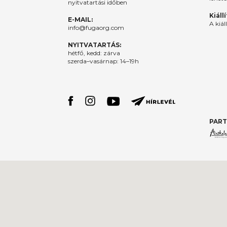
nyitvatartási időben
Kiáll
E-MAIL:
A kiál
info@fugaorg.com
NYITVATARTÁS:
hétfő, kedd: zárva
szerda–vasárnap: 14–19h
PART