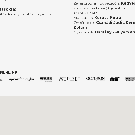
Zenei programok vezetője:
Kedves
kedvescsanad.mail@gmail.com
ításokra:
+36307036129
lítások megtekintése ingyenes.
Munkatárs:
Korosa Petra
Önkéntesek:
Csanádi Judit, Ker
Zoltán
Gyakornok:
Harsányi-Sulyom A
NEREINK