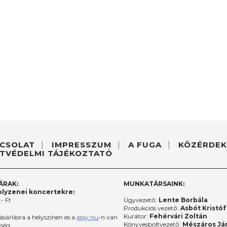
CSOLAT
IMPRESSZUM
A FUGA
KÖZÉRDEK
TVÉDELMI TÁJÉKOZTATÓ
ÁRAK:
MUNKATÁRSAINK:
lyzenei koncertekre:
- Ft
Ügyvezető:
Lente Borbála
Produkciós vezető:
Asbót Kristóf
Kurátor:
Fehérvári Zoltán
ásárlásra a helyszínen és a
jegy.hu
-n van
Könyvesboltvezető:
Mészáros Já
őség.