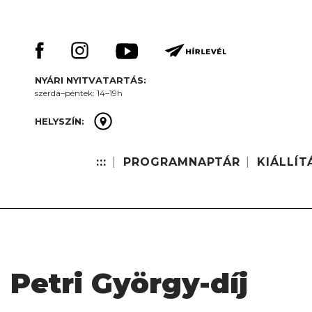
Skip
Keresés:
to
content
NYÁRI NYITVATARTÁS:
szerda–péntek: 14–19h
HELYSZÍN:
:::
PROGRAMNAPTÁR
KIÁLLÍT
Petri György-díj