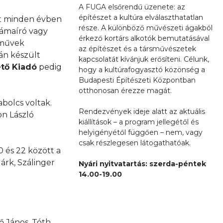
A FUGA elsőrendű üzenete: az
építészet a kultúra elválaszthatatlan
 minden évben
része. A különböző művészeti ágakból
drámaíró vagy
érkező kortárs alkotók bemutatásával
 művek
az építészet és a társművészetek
mán készült
kapcsolatát kívánjuk erősíteni. Célunk,
tő Kiadó
pedig
hogy a kultúrafogyasztó közönség a
Budapesti Építészeti Központban
otthonosan érezze magát.
abolcs voltak.
Rendezvények ideje alatt az aktuális
on László
kiállítások – a program jellegétől és
helyigényétől függően – nem, vagy
csak részlegesen látogathatóak.
0 és 22 között a
Márk, Szálinger
Nyári nyitvatartás: szerda-péntek
14.00-19.00
ő János, Tóth