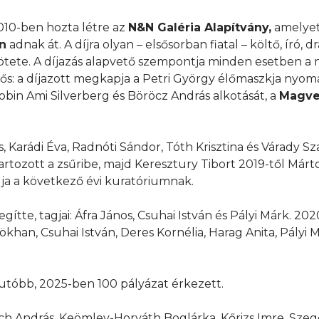
2010-ben hozta létre az
N&N Galéria Alapítvány,
amelyet
n
adnak át. A díjra olyan – elsősorban fiatal – költő, író, 
kötete. A díjazás alapvető szempontja minden esetben a
ttős: a díjazott megkapja a Petri György élőmaszkja nyo
bin Ami Silverberg és Böröcz András alkotását, a
Magve
, Karádi Éva, Radnóti Sándor, Tóth Krisztina és Várady Sz
artozott a zsűribe, majd Keresztury Tibort 2019-től Márt
tagja a következő évi kuratóriumnak.
ítte, tagjai: Áfra János, Csuhai István és Pályi Márk. 202
 Gökhan, Csuhai István, Deres Kornélia, Harag Anita, Pályi 
egutóbb, 2025-ben 100 pályázat érkezett.
ách András, Keömley-Horváth Boglárka, Kőrizs Imre, Szeg