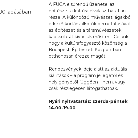
A FUGA elsőrendű üzenete: az
építészet a kultúra elválaszthatatlan
100. adásában
része. A különböző művészeti ágakból
érkező kortárs alkotók bemutatásával
az építészet és a társművészetek
kapcsolatát kívánjuk erősíteni. Célunk,
hogy a kultúrafogyasztó közönség a
Budapesti Építészeti Központban
otthonosan érezze magát.
Rendezvények ideje alatt az aktuális
kiállítások – a program jellegétől és
helyigényétől függően – nem, vagy
csak részlegesen látogathatóak.
Nyári nyitvatartás: szerda-péntek
14.00-19.00