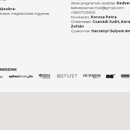
Zenei programok vezetője:
Kedves
kedvescsanad.mail@gmail.com
ításokra:
+36307036129
lítások megtekintése ingyenes.
Munkatárs:
Korosa Petra
Önkéntesek:
Csanádi Judit, Ker
Zoltán
Gyakornok:
Harsányi-Sulyom A
NEREINK