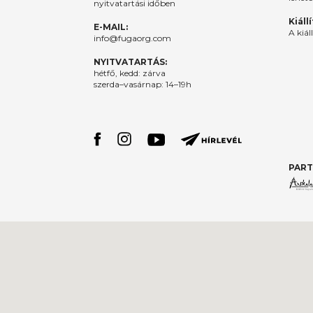
nyitvatartási időben
Kiáll
E-MAIL:
A kiál
info@fugaorg.com
NYITVATARTÁS:
hétfő, kedd: zárva
szerda–vasárnap: 14–19h
PART