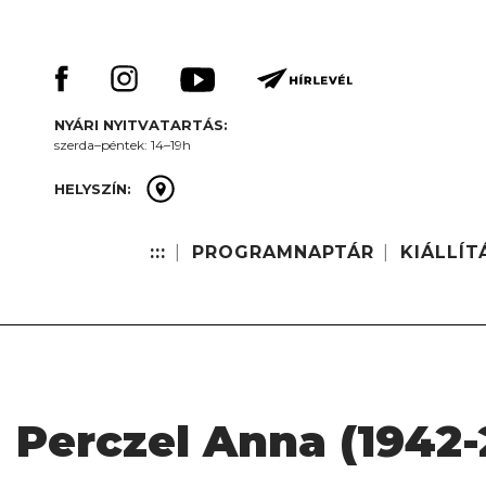
Skip
Keresés:
to
content
NYÁRI NYITVATARTÁS:
szerda–péntek: 14–19h
HELYSZÍN:
:::
PROGRAMNAPTÁR
KIÁLLÍT
Perczel Anna (1942-