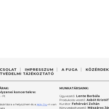
CSOLAT
IMPRESSZUM
A FUGA
KÖZÉRDEK
TVÉDELMI TÁJÉKOZTATÓ
ÁRAK:
MUNKATÁRSAINK:
lyzenei koncertekre:
- Ft
Ügyvezető:
Lente Borbála
Produkciós vezető:
Asbót Kristóf
Kurátor:
Fehérvári Zoltán
ásárlásra a helyszínen és a
jegy.hu
-n van
Könyvesboltvezető:
Mészáros Já
őség.