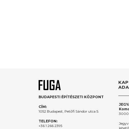
KAP
ADA
BUDAPESTI ÉPÍTÉSZETI KÖZPONT
JEGY
CÍM:
Komo
1052 Budapest, Petőfi Sándor utca 5.
3000.
TELEFON:
Jegyv
+36 1 266 2395
lehet