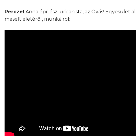
Perczel
Anna építész, urbanista, az Óvás! Egyesület 
mesélt életéről, munkáiról: