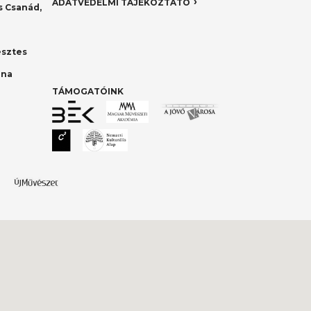
ADATVÉDELMI TÁJÉKOZTATÓ
 Csanád,
esztes
nna
TÁMOGATÓINK