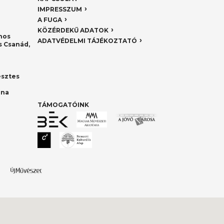
IMPRESSZUM
A FUGA
KÖZÉRDEKŰ ADATOK
nos
ADATVÉDELMI TÁJÉKOZTATÓ
 Csanád,
esztes
nna
TÁMOGATÓINK