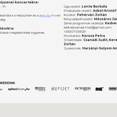
lyzenei koncertekre:
- Ft
Ügyvezető:
Lente Borbála
Produkciós vezető:
Asbót Kristóf
Kurátor:
Fehérvári Zoltán
ásárlásra a helyszínen és a
jegy.hu
-n van
Könyvesboltvezető:
Mészáros Já
őség.
Zenei programok vezetője:
Kedves
kedvescsanad.mail@gmail.com
ításokra:
+36307036129
lítások megtekintése ingyenes.
Munkatárs:
Korosa Petra
Önkéntesek:
Csanádi Judit, Ker
Zoltán
Gyakornok:
Harsányi-Sulyom A
NEREINK