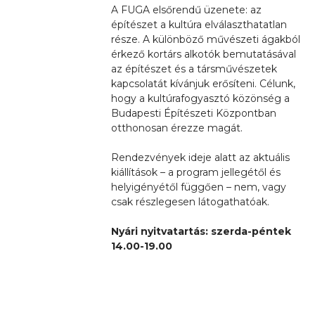
A FUGA elsőrendű üzenete: az
építészet a kultúra elválaszthatatlan
része. A különböző művészeti ágakból
érkező kortárs alkotók bemutatásával
az építészet és a társművészetek
kapcsolatát kívánjuk erősíteni. Célunk,
hogy a kultúrafogyasztó közönség a
Budapesti Építészeti Központban
otthonosan érezze magát.
Rendezvények ideje alatt az aktuális
kiállítások – a program jellegétől és
helyigényétől függően – nem, vagy
csak részlegesen látogathatóak.
Nyári nyitvatartás: szerda-péntek
14.00-19.00