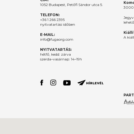
Komo
1052 Budapest, Petőfi Sándor utca 5.
3000.
TELEFON:
Jegyv
+36 1 266 2395
lehet
nyitvatartási időben
Kiáll
E-MAIL:
A kiál
info@fugaorg.com
NYITVATARTÁS:
hétfő, kedd: zárva
szerda–vasárnap: 14–19h
PART