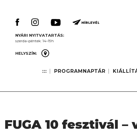
Skip
Keresés:
to
content
NYÁRI NYITVATARTÁS:
szerda–péntek: 14–19h
HELYSZÍN:
:::
PROGRAMNAPTÁR
KIÁLLÍT
FUGA 10 fesztivál –