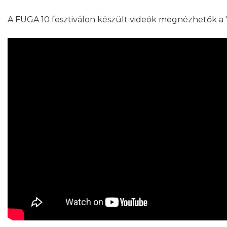
A FUGA 10 fesztiválon készült videók megnézhetők a