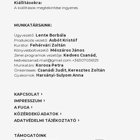
Kiállításokra:
A kiállítások megtekintése ingyenes.
MUNKATÁRSAINK:
Ügyvezető:
Lente Borbála
Produkciós vezető:
Asbót Kristóf
Kurátor:
Fehérvári Zoltán
Könyvesboltvezető:
Mészáros János
Zenei programok vezetője:
Kedves Csanád,
kedvescsanad.mail@gmail.com +36307036129
Munkatárs:
Korosa Petra
Önkéntesek:
Csanádi Judit, Keresztes Zoltán
Gyakornok:
Harsányi-Sulyom Anna
KAPCSOLAT
IMPRESSZUM
A FUGA
KÖZÉRDEKŰ ADATOK
ADATVÉDELMI TÁJÉKOZTATÓ
TÁMOGATÓINK