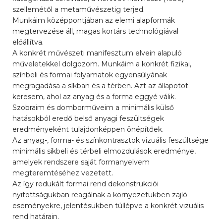
szellemétől a metaművészetig terjed.
Munkáim középpontjában az elemi alapformák
megtervezése áll, magas kortárs technológiával
előállítva.
A konkrét művészeti manifesztum elvein alapuló
műveletekkel dolgozom. Munkáim a konkrét fizikai,
színbeli és formai folyamatok egyensúlyának
megragadása a síkban és a térben. Azt az állapotot
keresem, ahol az anyag és a forma eggyé válik.
Szobraim és domborműveim a minimális külső
hatásokból eredő belső anyagi feszültségek
eredményeként tulajdonképpen önépítőek.
Az anyag-, forma- és színkontrasztok vizuális feszültsége
minimális síkbeli és térbeli elmozdulások eredménye,
amelyek rendszere saját formanyelvem
megteremtéséhez vezetett.
Az így redukált formai rend dekonstrukciói
nyitottságukban reagálnak a környezetükben zajló
eseményekre, jelentésükben túllépve a konkrét vizuális
rend határain.