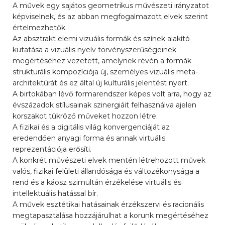
A művek egy sajátos geometrikus művészeti irányzatot
képviselnek, és az abban megfogalmazott elvek szerint
értelmezhetők.
Az absztrakt elemi vizuális formák és színek alakító
kutatása a vizuális nyelv törvényszerűségeinek
megértéséhez vezetett, amelynek révén a formák
strukturális kompozíciója új, személyes vizuális meta-
architektúrát és ez által új kulturális jelentést nyert.
A birtokában lévő formarendszer képes volt arra, hogy az
évszázadok stílusainak szinergiáit felhasználva ajelen
korszakot tükröző műveket hozzon létre.
A fizikai és a digitális világ konvergenciáját az
eredendően anyagi forma és annak virtuális
reprezentációja erősíti.
A konkrét művészeti elvek mentén létrehozott művek
valós, fizikai felületi állandósága és változékonysága a
rend és a káosz szimultán érzékelése virtuális és
intellektuális hatással bír.
A művek esztétikai hatásainak érzékszervi és racionális
megtapasztalása hozzájárulhat a korunk megértéséhez