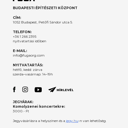
BUDAPESTI ÉPÍTÉSZETI KÖZPONT
CÍM:
1052 Budapest, Petőfi Sándor utca 5.
TELEFON:
+36 1 266 2395
nyitvatartási időben
E-MAIL:
info@fugaorg.com
NYITVATARTÁS:
hétfő, kedd: zárva
szerda–vasárnap: 14–19h
JEGYÁRAK:
Komolyzenei koncertekre:
3000.- Ft
Jegyvásárlásra a helyszínen és a
jegy.hu
-n van lehetőség.