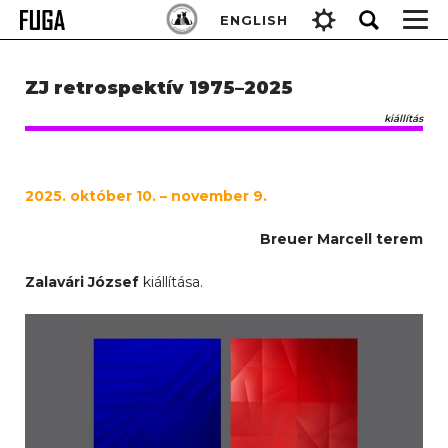
Skip
Keresés:
ENGLISH
to
content
ZJ retrospektív 1975–2025
kiállítás
2025. október 10. – november 9.
Breuer Marcell terem
Zalavári József
kiállítása.