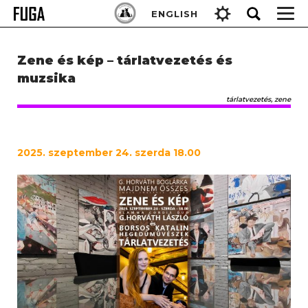
Skip
Keresés:
ENGLISH
to
content
Zene és kép – tárlatvezetés és
muzsika
tárlatvezetés, zene
2025. szeptember 24. szerda 18.00