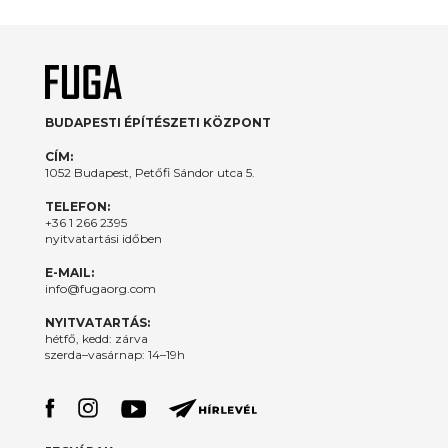
BUDAPESTI ÉPÍTÉSZETI KÖZPONT
CÍM:
1052 Budapest, Petőfi Sándor utca 5.
TELEFON:
+36 1 266 2395
nyitvatartási időben
E-MAIL:
info@fugaorg.com
NYITVATARTÁS:
hétfő, kedd: zárva
szerda–vasárnap: 14–19h