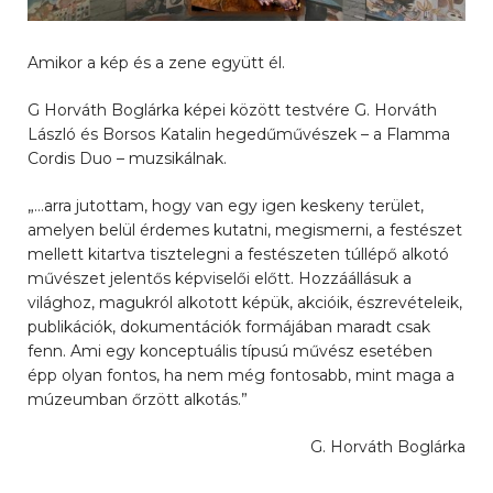
Amikor a kép és a zene együtt él.
G Horváth Boglárka képei között testvére G. Horváth
László és Borsos Katalin hegedűművészek – a Flamma
Cordis Duo – muzsikálnak.
„…arra jutottam, hogy van egy igen keskeny terület,
amelyen belül érdemes kutatni, megismerni, a festészet
mellett kitartva tisztelegni a festészeten túllépő alkotó
művészet jelentős képviselői előtt. Hozzáállásuk a
világhoz, magukról alkotott képük, akcióik, észrevételeik,
publikációk, dokumentációk formájában maradt csak
fenn. Ami egy konceptuális típusú művész esetében
épp olyan fontos, ha nem még fontosabb, mint maga a
múzeumban őrzött alkotás.”
G. Horváth Boglárka