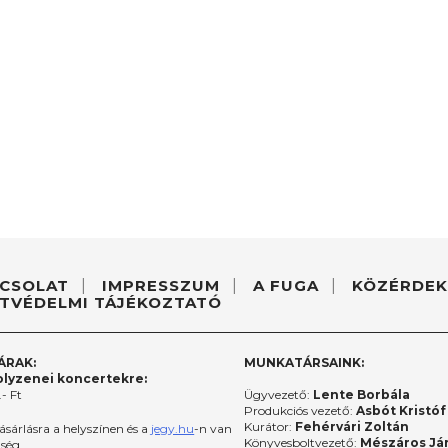
CSOLAT
IMPRESSZUM
A FUGA
KÖZÉRDEK
TVÉDELMI TÁJÉKOZTATÓ
ÁRAK:
MUNKATÁRSAINK:
lyzenei koncertekre:
- Ft
Ügyvezető:
Lente Borbála
Produkciós vezető:
Asbót Kristóf
Kurátor:
Fehérvári Zoltán
ásárlásra a helyszínen és a
jegy.hu
-n van
Könyvesboltvezető:
Mészáros Já
őség.