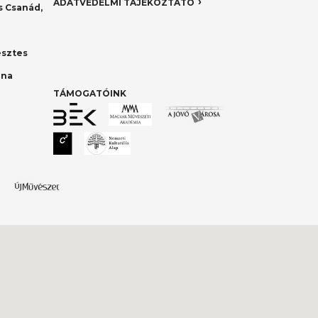
ADATVÉDELMI TÁJÉKOZTATÓ
 Csanád,
esztes
nna
TÁMOGATÓINK