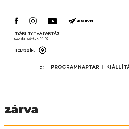
Skip
Keresés:
to
content
NYÁRI NYITVATARTÁS:
szerda–péntek: 14–19h
HELYSZÍN:
:::
PROGRAMNAPTÁR
KIÁLLÍT
zárva