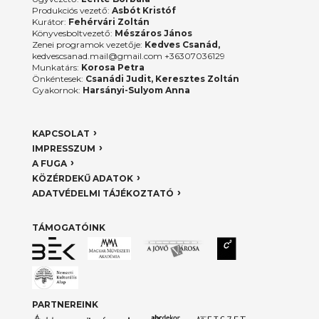
Produkciós vezető:
Asbót Kristóf
Kurátor:
Fehérvári Zoltán
Könyvesboltvezető:
Mészáros János
Zenei programok vezetője:
Kedves Csanád,
kedvescsanad.mail@gmail.com +36307036129
Munkatárs:
Korosa Petra
Önkéntesek:
Csanádi Judit, Keresztes Zoltán
Gyakornok:
Harsányi-Sulyom Anna
KAPCSOLAT
IMPRESSZUM
A FUGA
KÖZÉRDEKŰ ADATOK
ADATVÉDELMI TÁJÉKOZTATÓ
TÁMOGATÓINK
PARTNEREINK