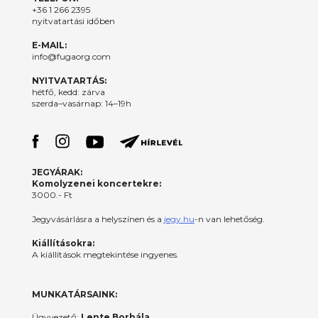
+36 1 266 2395
nyitvatartási időben
E-MAIL:
info@fugaorg.com
NYITVATARTÁS:
hétfő, kedd: zárva
szerda–vasárnap: 14–19h
JEGYÁRAK:
Komolyzenei koncertekre:
3000.- Ft
Jegyvásárlásra a helyszínen és a
jegy.hu
-n van lehetőség.
Kiállításokra:
A kiállítások megtekintése ingyenes.
MUNKATÁRSAINK:
Ügyvezető:
Lente Borbála