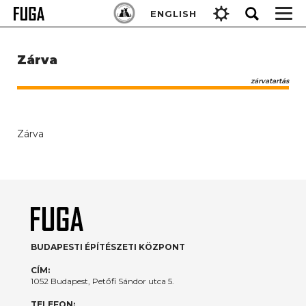
Skip
Keresés:
ENGLISH
to
content
Zárva
zárvatartás
Zárva
BUDAPESTI ÉPÍTÉSZETI KÖZPONT
CÍM:
1052 Budapest, Petőfi Sándor utca 5.
TELEFON: