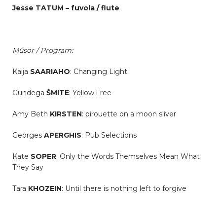
Jesse TATUM – fuvola / flute
Műsor / Program:
Kaija
SAARIAHO
: Changing Light
Gundega
ŠMITE
: Yellow.Free
Amy Beth
KIRSTEN
: pirouette on a moon sliver
Georges
APERGHIS
: Pub Selections
Kate
SOPER
: Only the Words Themselves Mean What
They Say
Tara
KHOZEIN
: Until there is nothing left to forgive