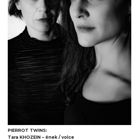
PIERROT TWINS:
Tara KHOZEIN – ének / voice