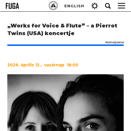
Skip
Keresés:
ENGLISH
to
content
„Works for Voice & Flute” – a Pierrot
Twins (USA) koncertje
Komolyzene
2026. április 12., vasárnap 18:00