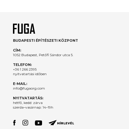
BUDAPESTI ÉPÍTÉSZETI KÖZPONT
CÍM:
1052 Budapest, Petőfi Sándor utca 5.
TELEFON:
+36 1 266 2395
nyitvatartási időben
E-MAIL:
info@fugaorg.com
NYITVATARTÁS:
hétfő, kedd: zárva
szerda–vasárnap: 14–19h