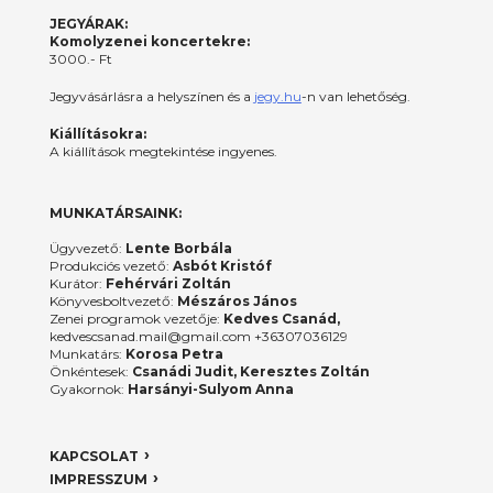
JEGYÁRAK:
Komolyzenei koncertekre:
3000.- Ft
Jegyvásárlásra a helyszínen és a
jegy.hu
-n van lehetőség.
Kiállításokra:
A kiállítások megtekintése ingyenes.
MUNKATÁRSAINK:
Ügyvezető:
Lente Borbála
Produkciós vezető:
Asbót Kristóf
Kurátor:
Fehérvári Zoltán
Könyvesboltvezető:
Mészáros János
Zenei programok vezetője:
Kedves Csanád,
kedvescsanad.mail@gmail.com +36307036129
Munkatárs:
Korosa Petra
Önkéntesek:
Csanádi Judit, Keresztes Zoltán
Gyakornok:
Harsányi-Sulyom Anna
KAPCSOLAT
IMPRESSZUM