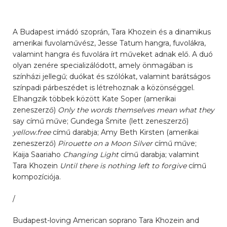
A Budapest imádó szoprán, Tara Khozein és a dinamikus
amerikai fuvolaművész, Jesse Tatum hangra, fuvolákra,
valamint hangra és fuvolára írt műveket adnak elő. A duó
olyan zenére specializálódott, amely önmagában is
színházi jellegű; duókat és szólókat, valamint barátságos
színpadi párbeszédet is létrehoznak a közönséggel.
Elhangzik többek között Kate Soper (amerikai
zeneszerző)
Only the words themselves mean what they
say című műve; Gundega Šmite (lett zeneszerző)
yellow.free
című darabja; Amy Beth Kirsten (amerikai
zeneszerző)
Pirouette on a Moon Silver
című műve;
Kaija Saariaho
Changing Light
című darabja; valamint
Tara Khozein
Until there is nothing left to forgive
című
kompozíciója.
/
Budapest-loving American soprano Tara Khozein and