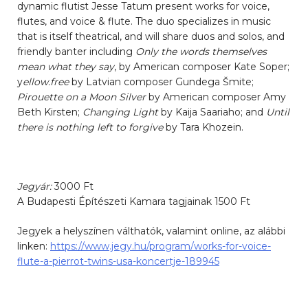
dynamic flutist Jesse Tatum present works for voice,
flutes, and voice & flute. The duo specializes in music
that is itself theatrical, and will share duos and solos, and
friendly banter including
Only the words themselves
mean what they say
, by American composer Kate Soper;
y
ellow.free
by Latvian composer Gundega Šmite;
Pirouette on a Moon Silver
by American composer Amy
Beth Kirsten;
Changing Light
by Kaija Saariaho; and
Until
there is nothing left to forgive
by Tara Khozein.
Jegyár:
3000 Ft
A Budapesti Építészeti Kamara tagjainak 1500 Ft
Jegyek a helyszínen válthatók, valamint online, az alábbi
linken:
https://www.jegy.hu/program/works-for-voice-
flute-a-pierrot-twins-usa-koncertje-189945