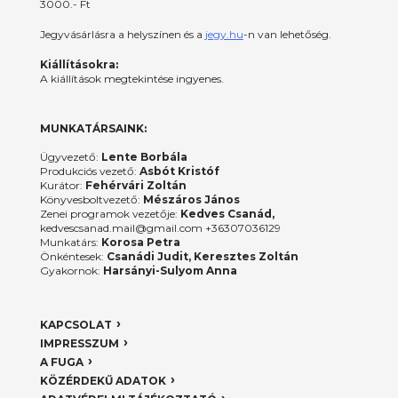
3000.- Ft
Jegyvásárlásra a helyszínen és a
jegy.hu
-n van lehetőség.
Kiállításokra:
A kiállítások megtekintése ingyenes.
MUNKATÁRSAINK:
Ügyvezető:
Lente Borbála
Produkciós vezető:
Asbót Kristóf
Kurátor:
Fehérvári Zoltán
Könyvesboltvezető:
Mészáros János
Zenei programok vezetője:
Kedves Csanád,
kedvescsanad.mail@gmail.com +36307036129
Munkatárs:
Korosa Petra
Önkéntesek:
Csanádi Judit, Keresztes Zoltán
Gyakornok:
Harsányi-Sulyom Anna
KAPCSOLAT
IMPRESSZUM
A FUGA
KÖZÉRDEKŰ ADATOK