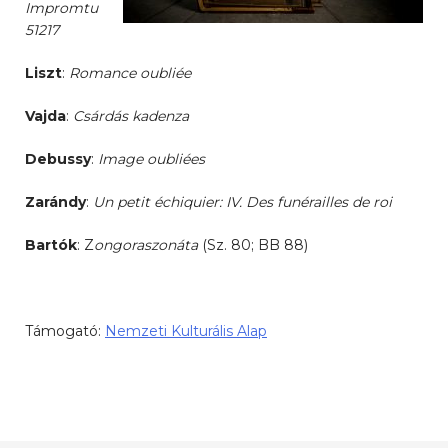
Impromtu
51217
Liszt
:
Romance oubliée
Vajda
:
Csárdás kadenza
Debussy
:
Image oubliées
Zarándy
:
Un petit échiquier: IV. Des funérailles de roi
Bartók
: Z
ongoraszonáta
(Sz. 80; BB 88)
Támogató:
Nemzeti Kulturális Alap