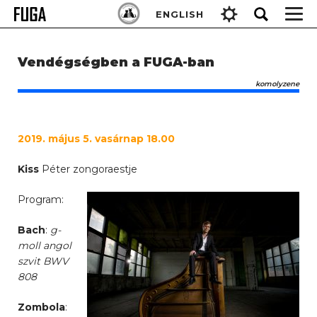
Skip
Keresés:
ENGLISH
to
content
Vendégségben a FUGA-ban
komolyzene
2019. május 5. vasárnap 18.00
Kiss
Péter zongoraestje
Program:
Bach
:
g-
moll angol
szvit BWV
808
Zombola
: