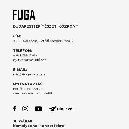
BUDAPESTI ÉPÍTÉSZETI KÖZPONT
CÍM:
1052 Budapest, Petőfi Sándor utca 5.
TELEFON:
+36 1 266 2395
nyitvatartási időben
E-MAIL:
info@fugaorg.com
NYITVATARTÁS:
hétfő, kedd: zárva
szerda–vasárnap: 14–19h
JEGYÁRAK:
Komolyzenei koncertekre: