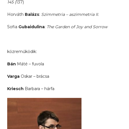
145 (
137)
Horváth
Balázs
:
Szimmetria
–
aszimmetria II.
Sofia
Gubaidulina
:
The Garden of Joy and Sorrow
közreműködik:
Bán
Máté – fuvola
Varga
Oskar – brácsa
Kriesch
Barbara – hárfa