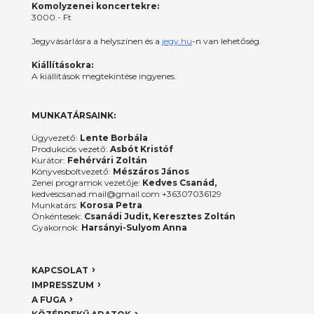
Komolyzenei koncertekre:
3000.- Ft
Jegyvásárlásra a helyszínen és a
jegy.hu
-n van lehetőség.
Kiállításokra:
A kiállítások megtekintése ingyenes.
MUNKATÁRSAINK:
Ügyvezető:
Lente Borbála
Produkciós vezető:
Asbót Kristóf
Kurátor:
Fehérvári Zoltán
Könyvesboltvezető:
Mészáros János
Zenei programok vezetője:
Kedves Csanád,
kedvescsanad.mail@gmail.com +36307036129
Munkatárs:
Korosa Petra
Önkéntesek:
Csanádi Judit, Keresztes Zoltán
Gyakornok:
Harsányi-Sulyom Anna
KAPCSOLAT
IMPRESSZUM
A FUGA