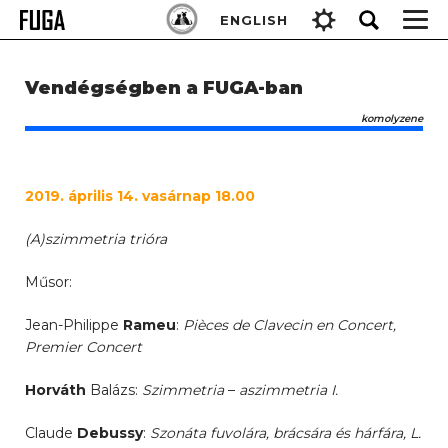
Skip
Keresés:
ENGLISH
to
content
Vendégségben a FUGA-ban
komolyzene
2019. április 14. vasárnap 18.00
(A)szimmetria trióra
Műsor:
Jean-Philippe
Rameu
:
Pièces de Clavecin en Concert,
Premier Concert
Horváth
Balázs:
Szimmetria
–
aszimmetria I.
Claude
Debussy
:
Szonáta fuvolára, brácsára és hárfára, L.