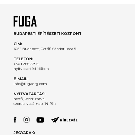
BUDAPESTI ÉPÍTÉSZETI KÖZPONT
CÍM:
1052 Budapest, Petőfi Sándor utca 5.
TELEFON:
+36 1 266 2395
nyitvatartási időben
E-MAIL:
info@fugaorg.com
NYITVATARTÁS:
hétfő, kedd: zárva
szerda–vasárnap: 14–19h
JEGYÁRAK: