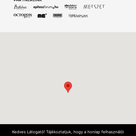
Kedves Látogató! Tájékoztatjuk, hogy a honlap felhasználói