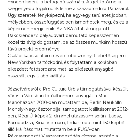
minden kiderül a befogadó számára. Atget fotói nélkül
szegényebb fogalmunk lenne a századforduló Párizsáról.
Úgy szeretek fényképezni, ha egy-egy területet jobban,
mélyebben, összefüggéseiben ismerhetek meg, és ez a
képeimen megjelenik. Az NKA által támogatott
Rákosrendező pályaudvart bemutató képesszémen
közel tíz évig dolgoztam, de az összes munkám hosszú
távú projekt eredménye.
Családi kapcsolataim révén többször nyílt lehetőségem
New Yorkban tartózkodni, és folytattam a korábban
elkezdett fotósorozataimat, az elkészült anyagból
összeállt egy újabb kiállítás.
Józsefvárosról a Pro Cultura Urbis támogatásával készült
Város a Városban fotóalbumom anyagát a Mai
Manóházban 2010-ben mutattam be, Berlin Neukölln
Moholy-Nagy ösztöndíjjal támogatott kiállításomat 2012-
ben, Régi Új képek 2. címmel utazásaim során -Laosz,
Kambodzsa, Kína, Vietnám, India- több mint 150 képből
álló kiállításomat mutattam be a FUGÁ-ban.
Rákosrendezőt Visszarendeződés címmel szintén a