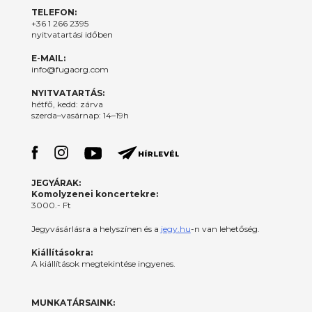
TELEFON:
+36 1 266 2395
nyitvatartási időben
E-MAIL:
info@fugaorg.com
NYITVATARTÁS:
hétfő, kedd: zárva
szerda–vasárnap: 14–19h
JEGYÁRAK:
Komolyzenei koncertekre:
3000.- Ft
Jegyvásárlásra a helyszínen és a
jegy.hu
-n van lehetőség.
Kiállításokra:
A kiállítások megtekintése ingyenes.
MUNKATÁRSAINK: