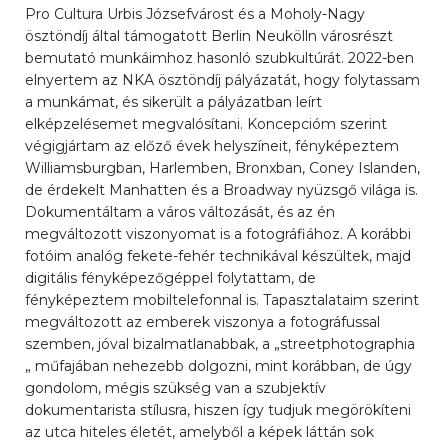
Pro Cultura Urbis Józsefvárost és a Moholy-Nagy
ösztöndíj által támogatott Berlin Neukölln városrészt
bemutató munkáimhoz hasonló szubkultúrát. 2022-ben
elnyertem az NKA ösztöndíj pályázatát, hogy folytassam
a munkámat, és sikerült a pályázatban leírt
elképzelésemet megvalósítani. Koncepcióm szerint
végigjártam az előző évek helyszíneit, fényképeztem
Williamsburgban, Harlemben, Bronxban, Coney Islanden,
de érdekelt Manhatten és a Broadway nyüzsgő világa is.
Dokumentáltam a város változását, és az én
megváltozott viszonyomat is a fotográfiához. A korábbi
fotóim analóg fekete-fehér technikával készültek, majd
digitális fényképezőgéppel folytattam, de
fényképeztem mobiltelefonnal is. Tapasztalataim szerint
megváltozott az emberek viszonya a fotográfussal
szemben, jóval bizalmatlanabbak, a „streetphotographia
„ műfajában nehezebb dolgozni, mint korábban, de úgy
gondolom, mégis szükség van a szubjektív
dokumentarista stílusra, hiszen így tudjuk megörökíteni
az utca hiteles életét, amelyből a képek láttán sok