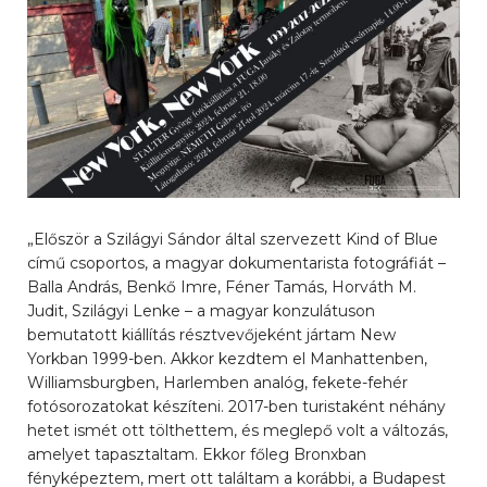
„Először a Szilágyi Sándor által szervezett Kind of Blue
című csoportos, a magyar dokumentarista fotográfiát –
Balla András, Benkő Imre, Féner Tamás, Horváth M.
Judit, Szilágyi Lenke – a magyar konzulátuson
bemutatott kiállítás résztvevőjeként jártam New
Yorkban 1999-ben. Akkor kezdtem el Manhattenben,
Williamsburgben, Harlemben analóg, fekete-fehér
fotósorozatokat készíteni. 2017-ben turistaként néhány
hetet ismét ott tölthettem, és meglepő volt a változás,
amelyet tapasztaltam. Ekkor főleg Bronxban
fényképeztem, mert ott találtam a korábbi, a Budapest