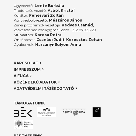
Ügyvezető:
Lente Borbála
Produkciós vezető:
Asbót Kristóf
Kurátor:
Fehérvári Zoltán
Könyvesboltvezető:
Mészáros János
Zenei programok vezetője:
Kedves Csanád,
kedvescsanad.mail@gmail.com +36307036129
Munkatárs:
Korosa Petra
Önkéntesek:
Csanádi Judit, Keresztes Zoltán
Gyakornok:
Harsányi-Sulyom Anna
KAPCSOLAT
IMPRESSZUM
A FUGA
KÖZÉRDEKŰ ADATOK
ADATVÉDELMI TÁJÉKOZTATÓ
TÁMOGATÓINK
PARTNEREINK