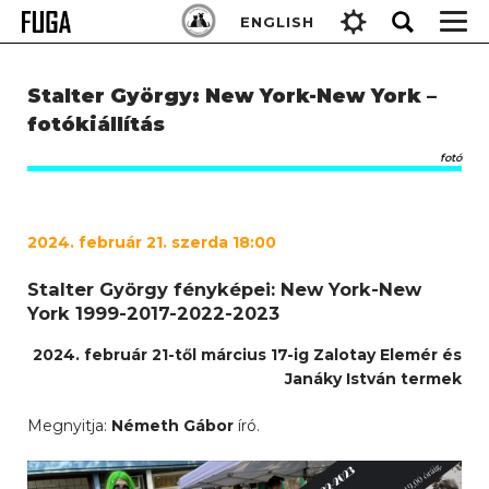
Skip
Keresés:
ENGLISH
to
content
Stalter György: New York-New York –
fotókiállítás
fotó
2024. február 21. szerda 18:00
Stalter György fényképei: New York-New
York 1999-2017-2022-2023
2024. február 21-től március 17-ig Zalotay Elemér és
Janáky István termek
Megnyitja:
Németh Gábor
író.