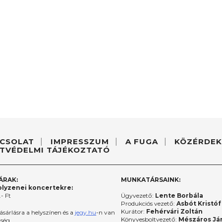
CSOLAT
IMPRESSZUM
A FUGA
KÖZÉRDEK
TVÉDELMI TÁJÉKOZTATÓ
ÁRAK:
MUNKATÁRSAINK:
lyzenei koncertekre:
- Ft
Ügyvezető:
Lente Borbála
Produkciós vezető:
Asbót Kristóf
Kurátor:
Fehérvári Zoltán
ásárlásra a helyszínen és a
jegy.hu
-n van
Könyvesboltvezető:
Mészáros Já
őség.