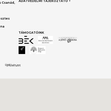
ADATVÉDELMI TÁJÉKOZTATÓ
 Csanád,
esztes
nna
TÁMOGATÓINK