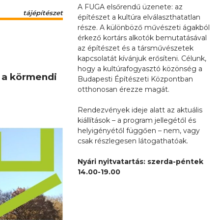
A FUGA elsőrendű üzenete: az
tájépítészet
építészet a kultúra elválaszthatatlan
része. A különböző művészeti ágakból
érkező kortárs alkotók bemutatásával
az építészet és a társművészetek
kapcsolatát kívánjuk erősíteni. Célunk,
hogy a kultúrafogyasztó közönség a
 a körmendi
Budapesti Építészeti Központban
otthonosan érezze magát.
Rendezvények ideje alatt az aktuális
kiállítások – a program jellegétől és
helyigényétől függően – nem, vagy
csak részlegesen látogathatóak.
Nyári nyitvatartás: szerda-péntek
14.00-19.00