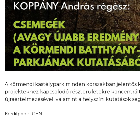
A körmendi kastélypark minden korszakban jelentős ker
projektekhez kapcsolódó részterületekre koncentráltak
újraértelmezésével, valamint a helyszíni kutatások s
Kreditpont:
IGEN