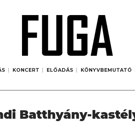
ÁS
KONCERT
ELŐADÁS
KÖNYVBEMUTATÓ
ndi Batthyány-kastél