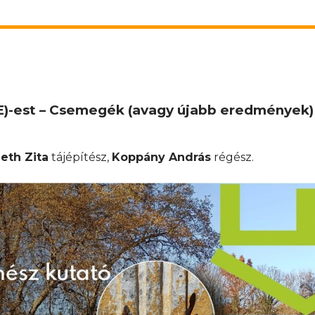
E)-est – Csemegék (avagy újabb eredmények)
eth Zita
tájépítész,
Koppány András
régész.