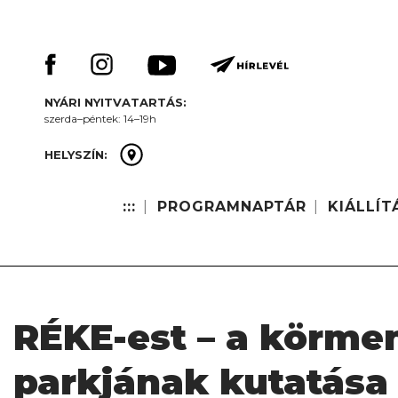
Skip
Keresés:
to
content
NYÁRI NYITVATARTÁS:
szerda–péntek: 14–19h
HELYSZÍN:
:::
PROGRAMNAPTÁR
KIÁLLÍT
RÉKE-est – a körme
parkjának kutatása