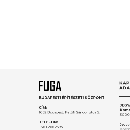
KAP
ADA
BUDAPESTI ÉPÍTÉSZETI KÖZPONT
JEGY
CÍM:
Komo
1052 Budapest, Petőfi Sándor utca 5.
3000.
TELEFON:
Jegyv
+36 1 266 2395
lehet