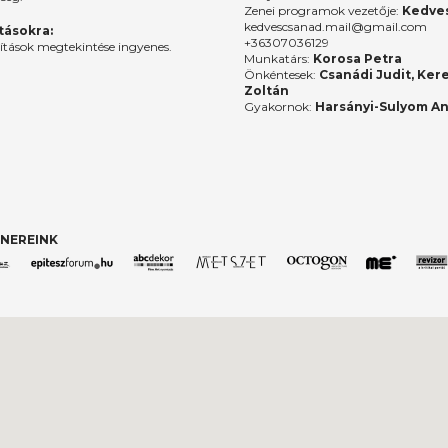
Zenei programok vezetője:
Kedves
kedvescsanad.mail@gmail.com
ításokra:
+36307036129
lítások megtekintése ingyenes.
Munkatárs:
Korosa Petra
Önkéntesek:
Csanádi Judit, Ker
Zoltán
Gyakornok:
Harsányi-Sulyom A
NEREINK