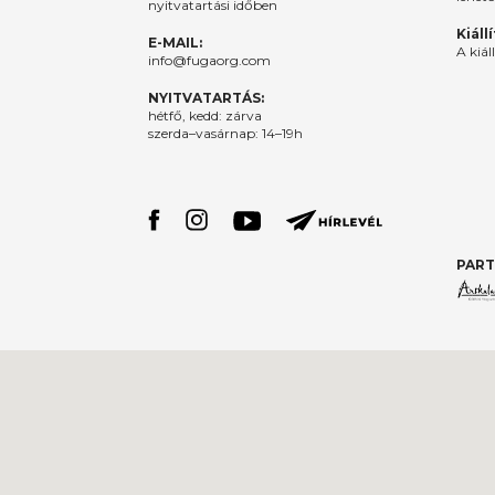
nyitvatartási időben
Kiáll
E-MAIL:
A kiál
info@fugaorg.com
NYITVATARTÁS:
hétfő, kedd: zárva
szerda–vasárnap: 14–19h
PART