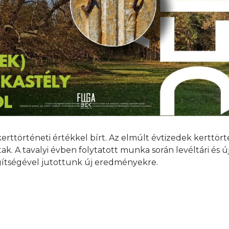
ttörténeti értékkel bírt. Az elmúlt évtizedek kerttörté
. A tavalyi évben folytatott munka során levéltári és új
egítségével jutottunk új eredményekre.