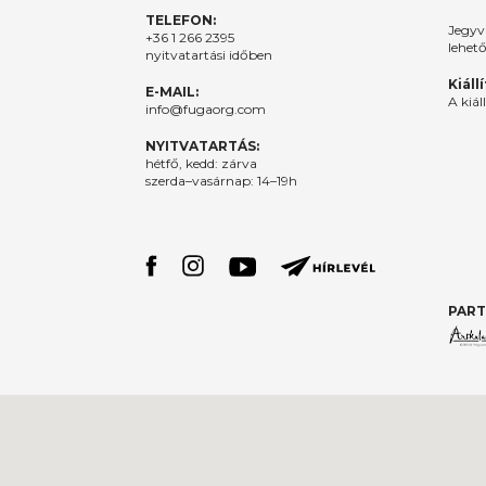
TELEFON:
Jegyv
+36 1 266 2395
lehet
nyitvatartási időben
Kiáll
E-MAIL:
A kiál
info@fugaorg.com
NYITVATARTÁS:
hétfő, kedd: zárva
szerda–vasárnap: 14–19h
PART