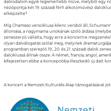
dalirodalom egyik legismertebb műve, melyből egy nő
nézőpontja két 19. századi férfi alkotóművész dalcik
elképzelte?
Míg Chamisso versciklusa kilenc versből áll, Schumann 
állomása, a nagymama unokának szóló áldása (melyben 
zeneszerző vállalta, hogy erre a koncertre megzenésít
olyan dalválogatás szólal meg, melynek dramaturgiája
programban szereplő 19., 20. és 21. századi dalok zene
dalciklussá állnak össze. A német, francia, angol, amer
kifejezetten ebbe a koncepcióba illeszkedő új dalt k
A koncert a Nemzeti Kulturális Alap támogatásával jött