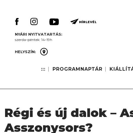
Skip
Keresés:
to
content
NYÁRI NYITVATARTÁS:
szerda–péntek: 14–19h
HELYSZÍN:
:::
PROGRAMNAPTÁR
KIÁLLÍT
Régi és új dalok – 
Asszonysors?