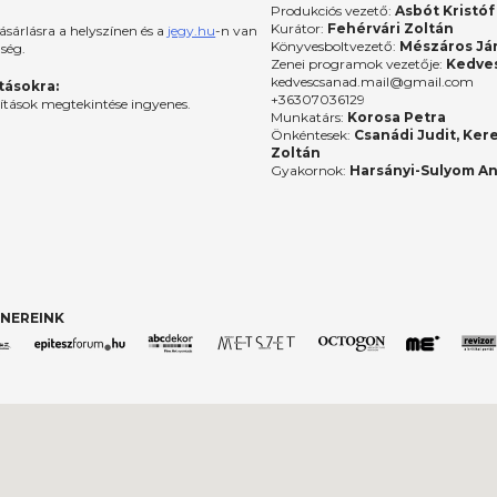
Produkciós vezető:
Asbót Kristóf
Kurátor:
Fehérvári Zoltán
ásárlásra a helyszínen és a
jegy.hu
-n van
Könyvesboltvezető:
Mészáros Já
őség.
Zenei programok vezetője:
Kedves
kedvescsanad.mail@gmail.com
ításokra:
+36307036129
lítások megtekintése ingyenes.
Munkatárs:
Korosa Petra
Önkéntesek:
Csanádi Judit, Ker
Zoltán
Gyakornok:
Harsányi-Sulyom A
NEREINK