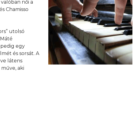
valóban női a
 és Chamisso
rs” utolsó
 Máté
n pedig egy
mét és sorsát. A
tve látens
l műve, aki