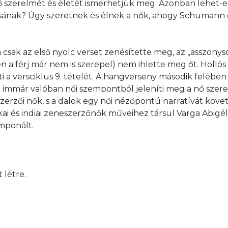
 szerelmét és életét ismerhetjük meg. Azonban lehet-e 
lusának? Úgy szeretnek és élnek a nők, ahogy Schumann
csak az első nyolc verset zenésítette meg, az „asszonyso
a férj már nem is szerepel) nem ihlette meg őt. Hollós
i a versciklus 9. tételét. A hangverseny második felébe
 immár valóban női szempontból jeleníti meg a nő szerel
szerzői nők, s a dalok egy női nézőpontú narratívát köve
ikai és indiai zeneszerzőnők műveihez társul Varga Abigé
omponált.
 létre.