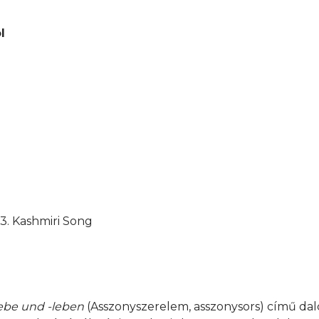
l
– 3. Kashmiri Song
ebe und -leben
(Asszonyszerelem, asszonysors) című dalc