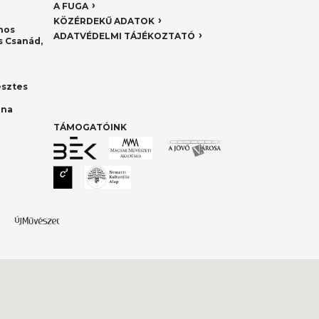
A FUGA
KÖZÉRDEKŰ ADATOK
nos
ADATVÉDELMI TÁJÉKOZTATÓ
 Csanád,
esztes
nna
TÁMOGATÓINK