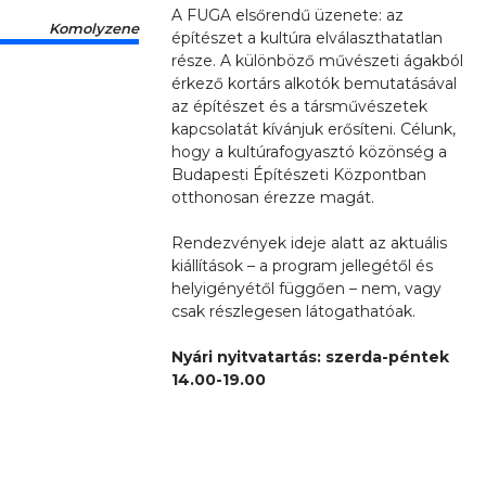
A FUGA elsőrendű üzenete: az
Komolyzene
építészet a kultúra elválaszthatatlan
része. A különböző művészeti ágakból
érkező kortárs alkotók bemutatásával
az építészet és a társművészetek
kapcsolatát kívánjuk erősíteni. Célunk,
hogy a kultúrafogyasztó közönség a
Budapesti Építészeti Központban
otthonosan érezze magát.
Rendezvények ideje alatt az aktuális
kiállítások – a program jellegétől és
helyigényétől függően – nem, vagy
csak részlegesen látogathatóak.
Nyári nyitvatartás: szerda-péntek
14.00-19.00