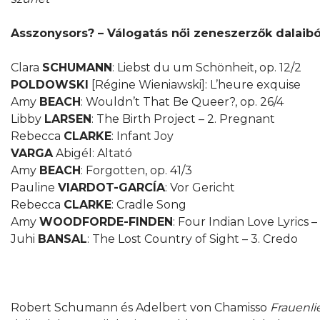
Asszonysors? – Válogatás női zeneszerzők dalaibó
Clara
SCHUMANN
: Liebst du um Schönheit, op. 12/2
POLDOWSKI
[Régine Wieniawski]: L’heure exquise
Amy
BEACH
: Wouldn’t That Be Queer?, op. 26/4
Libby
LARSEN
: The Birth Project – 2. Pregnant
Rebecca
CLARKE
: Infant Joy
VARGA
Abigél: Altató
Amy
BEACH
: Forgotten, op. 41/3
Pauline
VIARDOT-GARCÍA
: Vor Gericht
Rebecca
CLARKE
: Cradle Song
Amy
WOODFORDE-FINDEN
: Four Indian Love Lyrics 
Juhi
BANSAL
: The Lost Country of Sight – 3. Credo
Robert Schumann és Adelbert von Chamisso
Frauenli