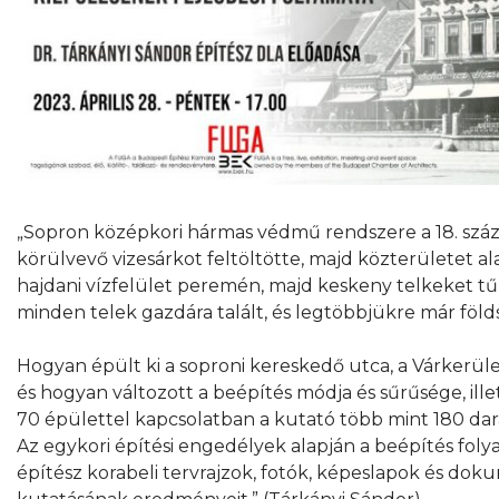
„Sopron középkori hármas védmű rendszere a 18. század 
körülvevő vizesárkot feltöltötte, majd közterületet ala
hajdani vízfelület peremén, majd keskeny telkeket tűz
minden telek gazdára talált, és legtöbbjükre már föld
Hogyan épült ki a soproni kereskedő utca, a Várkerület
és hogyan változott a beépítés módja és sűrűsége, illet
70 épülettel kapcsolatban a kutató több mint 180 dara
Az egykori építési engedélyek alapján a beépítés foly
építész korabeli tervrajzok, fotók, képeslapok és do