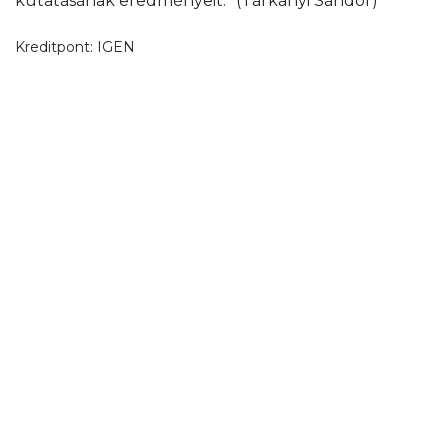
kutatásának eredményeit.” (Tárkányi Sándor)
Kreditpont:
IGEN