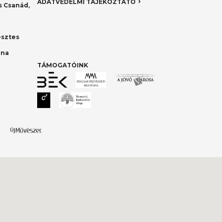
ADATVÉDELMI TÁJÉKOZTATÓ
 Csanád,
esztes
nna
TÁMOGATÓINK