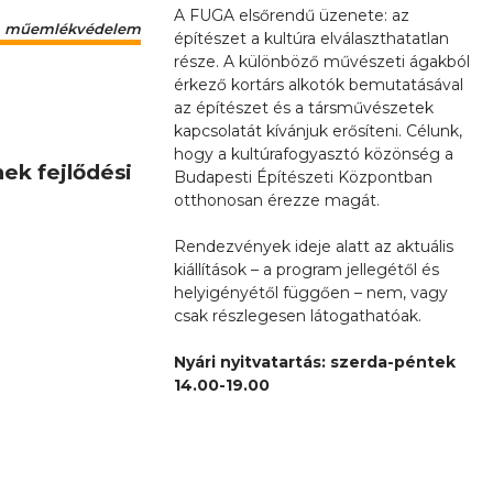
A FUGA elsőrendű üzenete: az
műemlékvédelem
építészet a kultúra elválaszthatatlan
része. A különböző művészeti ágakból
érkező kortárs alkotók bemutatásával
az építészet és a társművészetek
kapcsolatát kívánjuk erősíteni. Célunk,
hogy a kultúrafogyasztó közönség a
ek fejlődési
Budapesti Építészeti Központban
otthonosan érezze magát.
Rendezvények ideje alatt az aktuális
kiállítások – a program jellegétől és
helyigényétől függően – nem, vagy
csak részlegesen látogathatóak.
Nyári nyitvatartás: szerda-péntek
14.00-19.00