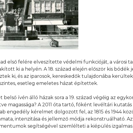
első felére elveszítette védelmi funkcióját, a városi ta
kított ki a helyén. A 18. század elején először kis bódék
tek ki, és az iparosok, kereskedők tulajdonába kerültek
szintes, esetleg emeletes házat építettek.
 belső ívén álló házak sora a 19. század végéig az egykor
ve magassága? A 2011 óta tartó, főként levéltári kutatás 
b engedély kérelmet dolgozott fel, az 1815 és 1944 közö
amata, intenzitása és jellemző módja rekonstruálható. A
kumentumok segítségével szemlélteti a kiépülés izgalmas