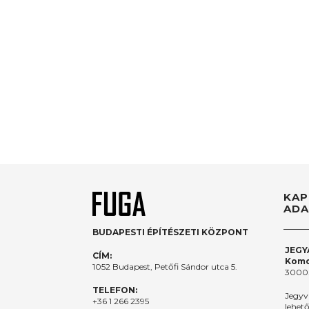
KAP
ADA
BUDAPESTI ÉPÍTÉSZETI KÖZPONT
JEGY
CÍM:
Komo
1052 Budapest, Petőfi Sándor utca 5.
3000.
TELEFON:
Jegyv
+36 1 266 2395
lehet