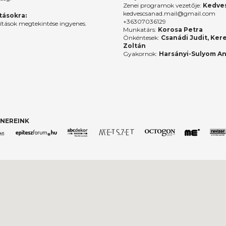
Zenei programok vezetője:
Kedves
kedvescsanad.mail@gmail.com
ításokra:
+36307036129
lítások megtekintése ingyenes.
Munkatárs:
Korosa Petra
Önkéntesek:
Csanádi Judit, Ker
Zoltán
Gyakornok:
Harsányi-Sulyom A
NEREINK