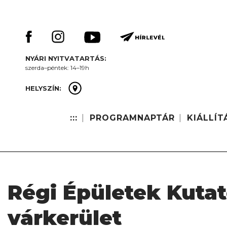
Skip
Keresés:
to
content
NYÁRI NYITVATARTÁS:
szerda–péntek: 14–19h
HELYSZÍN:
:::
PROGRAMNAPTÁR
KIÁLLÍT
Régi Épületek Kutat
várkerület