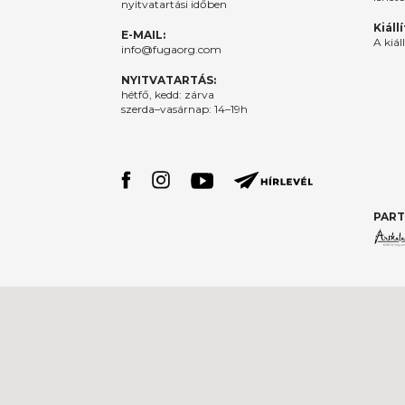
nyitvatartási időben
Kiáll
E-MAIL:
A kiál
info@fugaorg.com
NYITVATARTÁS:
hétfő, kedd: zárva
szerda–vasárnap: 14–19h
PART