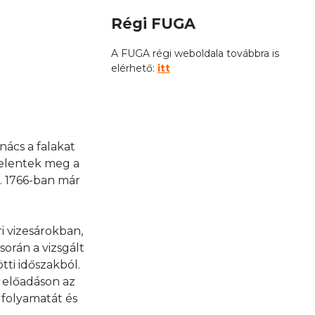
Régi FUGA
A FUGA régi weboldala továbbra is
elérhető:
itt
nács a falakat
 jelentek meg a
. 1766-ban már
i vizesárokban,
során a vizsgált
tti időszakból.
z előadáson az
 folyamatát és