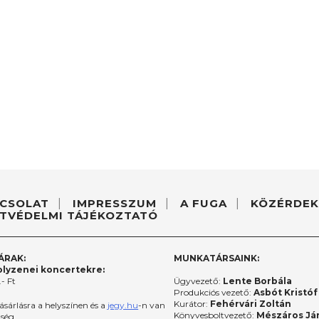
CSOLAT
IMPRESSZUM
A FUGA
KÖZÉRDEK
TVÉDELMI TÁJÉKOZTATÓ
ÁRAK:
MUNKATÁRSAINK:
lyzenei koncertekre:
- Ft
Ügyvezető:
Lente Borbála
Produkciós vezető:
Asbót Kristóf
Kurátor:
Fehérvári Zoltán
ásárlásra a helyszínen és a
jegy.hu
-n van
Könyvesboltvezető:
Mészáros Já
őség.