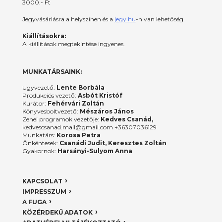
3000.- Ft
Jegyvásárlásra a helyszínen és a
jegy.hu
-n van lehetőség.
Kiállításokra:
A kiállítások megtekintése ingyenes.
MUNKATÁRSAINK:
Ügyvezető:
Lente Borbála
Produkciós vezető:
Asbót Kristóf
Kurátor:
Fehérvári Zoltán
Könyvesboltvezető:
Mészáros János
Zenei programok vezetője:
Kedves Csanád,
kedvescsanad.mail@gmail.com +36307036129
Munkatárs:
Korosa Petra
Önkéntesek:
Csanádi Judit, Keresztes Zoltán
Gyakornok:
Harsányi-Sulyom Anna
KAPCSOLAT
IMPRESSZUM
A FUGA
KÖZÉRDEKŰ ADATOK