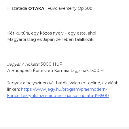
Hiszatada
OTAKA
: Fuvolaverseny Op.30b
Két kultúra, egy közös nyelv – egy este, ahol
Magyarország és Japán zenében találkozik.
Jegyár / Tickets:
3000 HUF
A Budapesti Építészeti Kamara tagjainak 1500 Ft
Jegyek a helyszínen válthatók, valamint online, az alábbi
linken:
https://www.jegy.hu/program/praemodern-
koncertek-yuka-izumino-es-marika-murata-193500