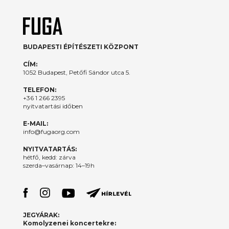
BUDAPESTI ÉPÍTÉSZETI KÖZPONT
CÍM:
1052 Budapest, Petőfi Sándor utca 5.
TELEFON:
+36 1 266 2395
nyitvatartási időben
E-MAIL:
info@fugaorg.com
NYITVATARTÁS:
hétfő, kedd: zárva
szerda–vasárnap: 14–19h
JEGYÁRAK:
Komolyzenei koncertekre: