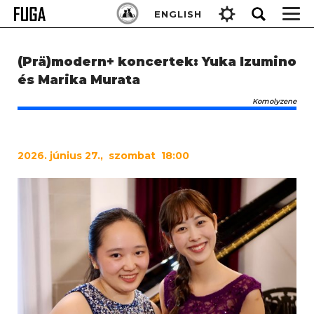
Skip
Keresés:
ENGLISH
to
content
(Prä)modern+ koncertek: Yuka Izumino
és Marika Murata
Komolyzene
2026. június 27., szombat 18:00