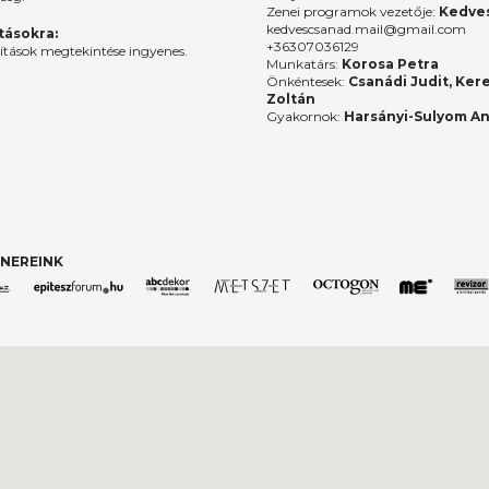
Zenei programok vezetője:
Kedves
kedvescsanad.mail@gmail.com
ításokra:
+36307036129
lítások megtekintése ingyenes.
Munkatárs:
Korosa Petra
Önkéntesek:
Csanádi Judit, Ker
Zoltán
Gyakornok:
Harsányi-Sulyom A
NEREINK