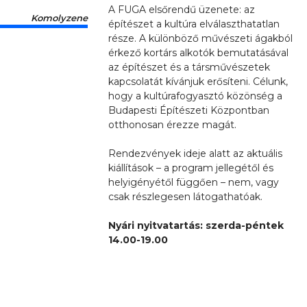
A FUGA elsőrendű üzenete: az
Komolyzene
építészet a kultúra elválaszthatatlan
része. A különböző művészeti ágakból
érkező kortárs alkotók bemutatásával
az építészet és a társművészetek
kapcsolatát kívánjuk erősíteni. Célunk,
hogy a kultúrafogyasztó közönség a
Budapesti Építészeti Központban
otthonosan érezze magát.
Rendezvények ideje alatt az aktuális
kiállítások – a program jellegétől és
helyigényétől függően – nem, vagy
csak részlegesen látogathatóak.
Nyári nyitvatartás: szerda-péntek
14.00-19.00