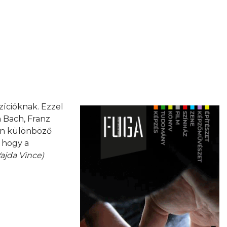
ícióknak. Ezzel
 Bach, Franz
en különböző
 hogy a
Vajda Vince)