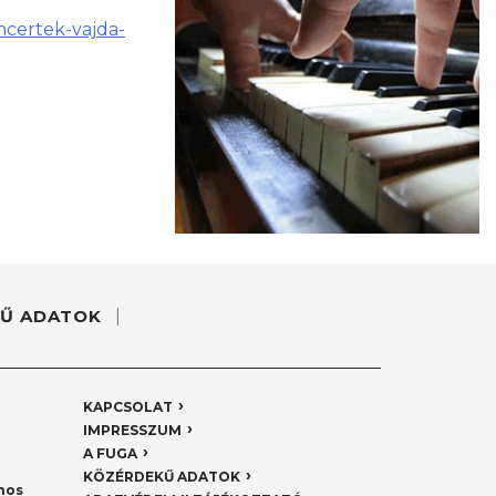
certek-vajda-
Ű ADATOK
KAPCSOLAT
IMPRESSZUM
A FUGA
KÖZÉRDEKŰ ADATOK
nos