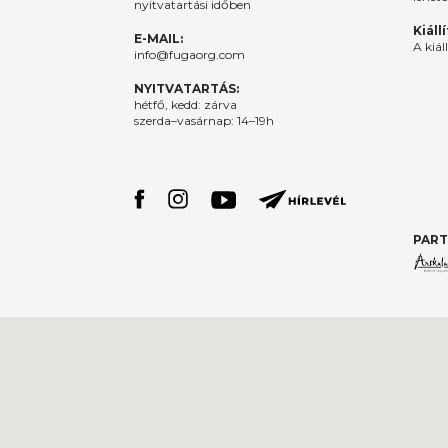
nyitvatartási időben
Kiáll
E-MAIL:
A kiál
info@fugaorg.com
NYITVATARTÁS:
hétfő, kedd: zárva
szerda–vasárnap: 14–19h
PART