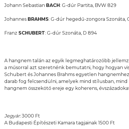
Johann Sebastian
BACH
: G-dúr Partita, BVW 829
Johannes
BRAHMS
: G-dúr hegedű-zongora Szonáta, 
Franz
SCHUBERT
: G-dúr Szonáta, D 894
A hangnem talán az egyik legmeghatározóbb jellemző
a műsorral azt szeretnénk bemutatni, hogy hogyan vi
Schubert és Johannes Brahms egyetlen hangnemhez,
darab fog felcsendülni, amelyek mind stílusban, min
hangnem összekötő ereje egy koherens, évszázadokat á
Jegyár:
3000 Ft
A Budapesti Építészeti Kamara tagjainak 1500 Ft