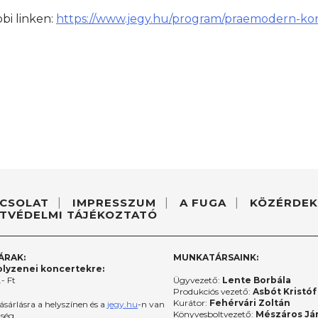
bbi linken:
https://www.jegy.hu/program/praemodern-kon
CSOLAT
IMPRESSZUM
A FUGA
KÖZÉRDEK
TVÉDELMI TÁJÉKOZTATÓ
ÁRAK:
MUNKATÁRSAINK:
lyzenei koncertekre:
- Ft
Ügyvezető:
Lente Borbála
Produkciós vezető:
Asbót Kristóf
Kurátor:
Fehérvári Zoltán
ásárlásra a helyszínen és a
jegy.hu
-n van
Könyvesboltvezető:
Mészáros Já
őség.