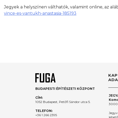
Jegyek a helyszínen válthatók, valamint online, az alá
vince-es-vantukh-anastasia-185193
KAP
ADA
BUDAPESTI ÉPÍTÉSZETI KÖZPONT
JEGY
CÍM:
Komo
1052 Budapest, Petőfi Sándor utca 5.
3000.
TELEFON:
Jegyv
+36 1 266 2395
lehet