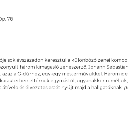
Op. 78
je sok évszázadon keresztül a különböző zenei kompoz
szonyult három kimagasló zeneszerző, Johann Sebastian
 azaz a G-dúrhoz, egy-egy mesterművükkel. Három ig
d karakterben eltérnek egymástól, ugyanakkor reméljük,
tívelő és élvezetes estét nyújt majd a hallgatóknak.
(