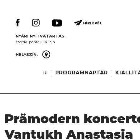
Skip
Keresés:
to
content
NYÁRI NYITVATARTÁS:
szerda–péntek: 14–19h
HELYSZÍN:
:::
PROGRAMNAPTÁR
KIÁLLÍT
Prämodern koncerte
Vantukh Anastasia