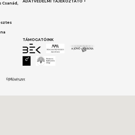
ADATVÉDELMI TÁJÉKOZTATÓ
 Csanád,
esztes
nna
TÁMOGATÓINK