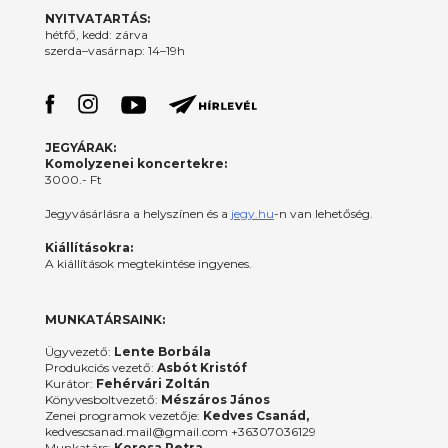
NYITVATARTÁS:
hétfő, kedd: zárva
szerda–vasárnap: 14–19h
JEGYÁRAK:
Komolyzenei koncertekre:
3000.- Ft
Jegyvásárlásra a helyszínen és a
jegy.hu
-n van lehetőség.
Kiállításokra:
A kiállítások megtekintése ingyenes.
MUNKATÁRSAINK:
Ügyvezető:
Lente Borbála
Produkciós vezető:
Asbót Kristóf
Kurátor:
Fehérvári Zoltán
Könyvesboltvezető:
Mészáros János
Zenei programok vezetője:
Kedves Csanád,
kedvescsanad.mail@gmail.com +36307036129
Munkatárs:
Korosa Petra