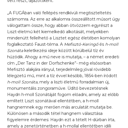
vett részt, díjazottként.
„A FUGÁban való fellépés rendkívüli megtiszteltetés
számomra. Az erre az alkalomra összeállított műsort úgy
válogattam össze, hogy abban ötvözzem egyrészt a
Liszt-életmű két kiemelkedő alkotását, melyekben
mindenütt fellelhető a Lisztet egész életében komolyan
foglalkoztató Faust-téma. A
Mefisztó-Keringő
és
h-moll
Szonáta
keletkezési ideje között körülbelül tíz év
húzódik. Ahogy a mű neve is mutatja, – a német eredeti
cím „Der Tanz in der Dorfschenke”- még elsősorban
Mefisztó alakjára irányul, terjedelmileg jóval rövidebb
lélegzetű mű, mint a tíz évvel később, 1854-ben íródott
h-moll Szonáta
, mely a liszti életmű forradalmian új,
monumentális zongoraműve. Üdítő bevezetésnek
Haydn h-moll Szonátáját fogom előadni, amely az előbb
említett Liszt szonátával ellentétben, a h-moll
hangnemnek egy merően más arculatát mutatja be.
Különösen a második tétel hangnem választása
figyelemre érdemes: Haydn ezt a tételt H-dúrban írta,
amely a zenetörténetben a h-mollal ellentétben idilli