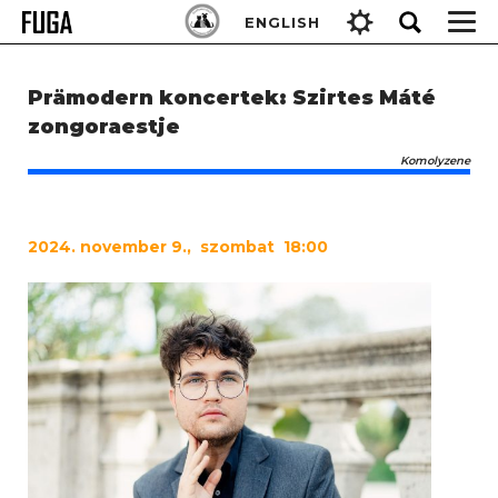
Skip
Keresés:
ENGLISH
to
content
Prämodern koncertek: Szirtes Máté
zongoraestje
Komolyzene
2024
. november 9., szombat 18:00