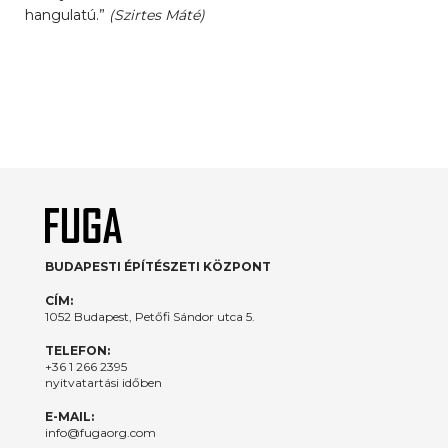
hangulatú.”
(Szirtes Máté)
BUDAPESTI ÉPÍTÉSZETI KÖZPONT
CÍM:
1052 Budapest, Petőfi Sándor utca 5.
TELEFON:
+36 1 266 2395
nyitvatartási időben
E-MAIL:
info@fugaorg.com