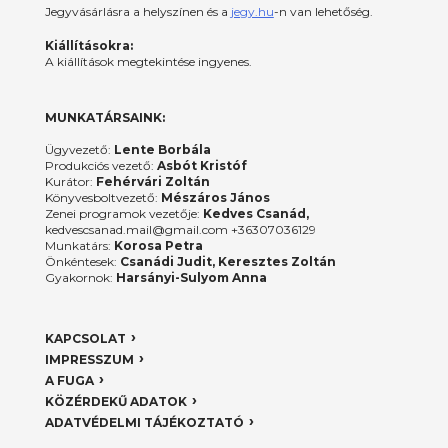
Jegyvásárlásra a helyszínen és a
jegy.hu
-n van lehetőség.
Kiállításokra:
A kiállítások megtekintése ingyenes.
MUNKATÁRSAINK:
Ügyvezető:
Lente Borbála
Produkciós vezető:
Asbót Kristóf
Kurátor:
Fehérvári Zoltán
Könyvesboltvezető:
Mészáros János
Zenei programok vezetője:
Kedves Csanád,
kedvescsanad.mail@gmail.com +36307036129
Munkatárs:
Korosa Petra
Önkéntesek:
Csanádi Judit, Keresztes Zoltán
Gyakornok:
Harsányi-Sulyom Anna
KAPCSOLAT
IMPRESSZUM
A FUGA
KÖZÉRDEKŰ ADATOK
ADATVÉDELMI TÁJÉKOZTATÓ