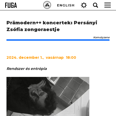
Skip
Keresés:
ENGLISH
to
content
Prämodern++ koncertek: Persányi
Zsófia zongoraestje
Komolyzene
2024
. december 1., vasárnap 18:00
Rendszer és entrópia