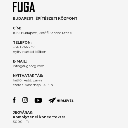
BUDAPESTI ÉPÍTÉSZETI KÖZPONT
CÍM:
1052 Budapest, Petőfi Sándor utca 5.
TELEFON:
+36 1 266 2395
nyitvatartási időben
E-MAIL:
info@fugaorg.com
NYITVATARTÁS:
hétfő, kedd: zárva
szerda–vasárnap: 14–19h
JEGYÁRAK:
Komolyzenei koncertekre:
3000.- Ft