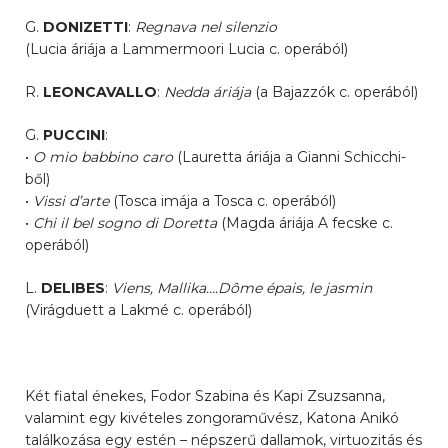
G.
DONIZETTI
:
Regnava nel silenzio
(Lucia áriája a Lammermoori Lucia c. operából)
R.
LEONCAVALLO
:
Nedda áriája
(a Bajazzók c. operából)
G.
PUCCINI
:
•
O mio babbino caro
(Lauretta áriája a Gianni Schicchi-
ből)
•
Vissi d’arte
(Tosca imája a Tosca c. operából)
•
Chi il bel sogno di Doretta
(Magda áriája A fecske c.
operából)
L.
DELIBES
:
Viens, Mallika….Dôme épais, le jasmin
(Virágduett a Lakmé c. operából)
Két fiatal énekes, Fodor Szabina és Kapi Zsuzsanna,
valamint egy kivételes zongoraművész, Katona Anikó
találkozása egy estén – népszerű dallamok, virtuozitás és