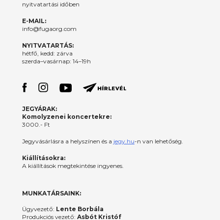
nyitvatartási időben
E-MAIL:
info@fugaorg.com
NYITVATARTÁS:
hétfő, kedd: zárva
szerda–vasárnap: 14–19h
JEGYÁRAK:
Komolyzenei koncertekre:
3000.- Ft
Jegyvásárlásra a helyszínen és a
jegy.hu
-n van lehetőség.
Kiállításokra:
A kiállítások megtekintése ingyenes.
MUNKATÁRSAINK:
Ügyvezető:
Lente Borbála
Produkciós vezető:
Asbót Kristóf