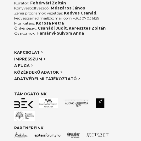
Kurátor:
Fehérvári Zoltán
Könyvesboltvezető:
Mészáros János
Zenei programok vezetője:
Kedves Csanád,
kedvescsanad.mail@gmail.com +36307036129
Munkatárs:
Korosa Petra
Önkéntesek:
Csanádi Judit, Keresztes Zoltán
Gyakornok:
Harsányi-Sulyom Anna
KAPCSOLAT
IMPRESSZUM
A FUGA
KÖZÉRDEKŰ ADATOK
ADATVÉDELMI TÁJÉKOZTATÓ
TÁMOGATÓINK
PARTNEREINK