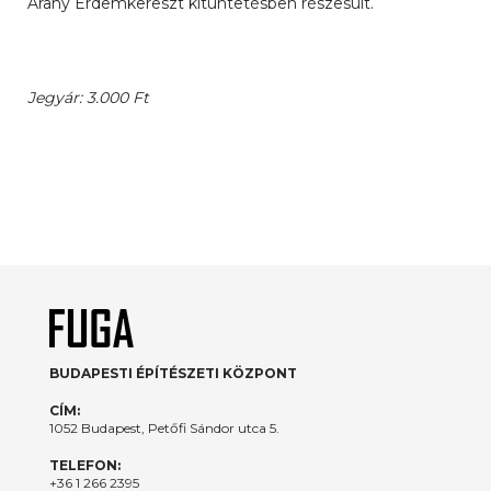
Arany Érdemkereszt kitüntetésben részesült.
Jegyár: 3.000 Ft
BUDAPESTI ÉPÍTÉSZETI KÖZPONT
CÍM:
1052 Budapest, Petőfi Sándor utca 5.
TELEFON:
+36 1 266 2395