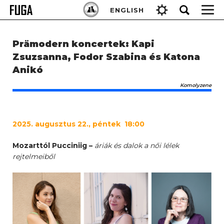
Skip
Keresés:
ENGLISH
to
content
Prämodern koncertek: Kapi
Zsuzsanna, Fodor Szabina és Katona
Anikó
Komolyzene
2025
. augusztus 22., péntek 18:00
Mozarttól Pucciniig –
áriák és dalok a női lélek
rejtelmeiből