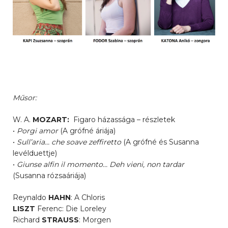
Műsor:
W. A.
MOZART:
Figaro házassága – részletek
•
Porgi amor
(A grófné áriája)
•
Sull’aria… che soave zeffiretto
(A grófné és Susanna
levélduettje)
•
Giunse alfin il momento… Deh vieni, non tardar
(Susanna rózsaáriája)
Reynaldo
HAHN
: A Chloris
LISZT
Ferenc: Die Loreley
Richard
STRAUSS
: Morgen