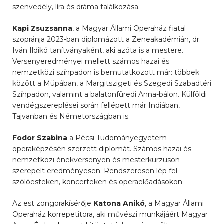
szenvedély, líra és dráma találkozása.
Kapi Zsuzsanna
, a Magyar Állami Operaház fiatal
szopránja 2023-ban diplomázott a Zeneakadémián, dr.
Iván Ildikó tanítványaként, aki azóta is a mestere.
Versenyeredményei mellett számos hazai és
nemzetközi színpadon is bemutatkozott már: többek
között a Müpában, a Margitszigeti és Szegedi Szabadtéri
Színpadon, valamint a balatonfüredi Anna-bálon. Külföldi
vendégszereplései során fellépett már Indiában,
Tajvanban és Németországban is.
Fodor Szabina
a Pécsi Tudományegyetem
operaképzésén szerzett diplomát. Számos hazai és
nemzetközi énekversenyen és mesterkurzuson
szerepelt eredményesen. Rendszeresen lép fel
szólóesteken, koncerteken és operaelőadásokon.
Az est zongorakísérője
Katona Anikó
, a Magyar Állami
Operaház korrepetitora, aki művészi munkájáért Magyar