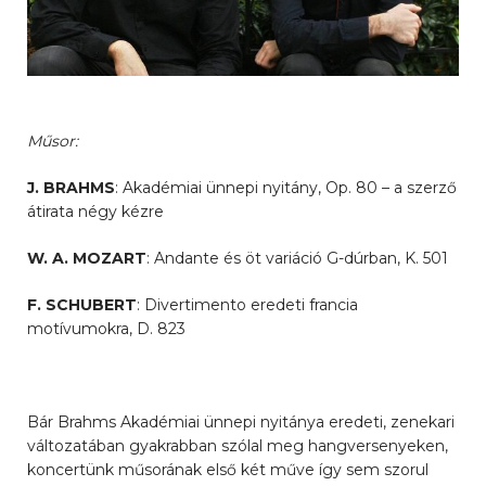
Műsor:
J. BRAHMS
: Akadémiai ünnepi nyitány, Op. 80 – a szerző
átirata négy kézre
W. A. MOZART
: Andante és öt variáció G-dúrban, K. 501
F. SCHUBERT
: Divertimento eredeti francia
motívumokra, D. 823
Bár Brahms Akadémiai ünnepi nyitánya eredeti, zenekari
változatában gyakrabban szólal meg hangversenyeken,
koncertünk műsorának első két műve így sem szorul