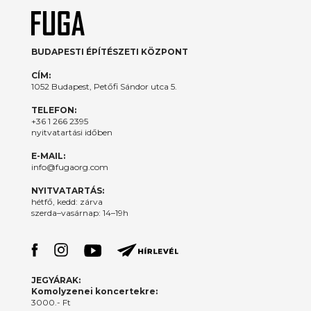
BUDAPESTI ÉPÍTÉSZETI KÖZPONT
CÍM:
1052 Budapest, Petőfi Sándor utca 5.
TELEFON:
+36 1 266 2395
nyitvatartási időben
E-MAIL:
info@fugaorg.com
NYITVATARTÁS:
hétfő, kedd: zárva
szerda–vasárnap: 14–19h
JEGYÁRAK:
Komolyzenei koncertekre:
3000.- Ft