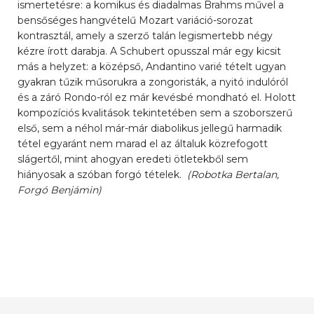
ismertetésre: a komikus és diadalmas Brahms művel a
bensőséges hangvételű Mozart variáció-sorozat
kontrasztál, amely a szerző talán legismertebb négy
kézre írott darabja. A Schubert opusszal már egy kicsit
más a helyzet: a középső, Andantino varié tételt ugyan
gyakran tűzik műsorukra a zongoristák, a nyitó indulóról
és a záró Rondo-ról ez már kevésbé mondható el. Holott
kompozíciós kvalitások tekintetében sem a szoborszerű
első, sem a néhol már-már diabolikus jellegű harmadik
tétel egyaránt nem marad el az általuk közrefogott
slágertől, mint ahogyan eredeti ötletekből sem
hiányosak a szóban forgó tételek.
(Robotka Bertalan,
Forgó Benjámin)