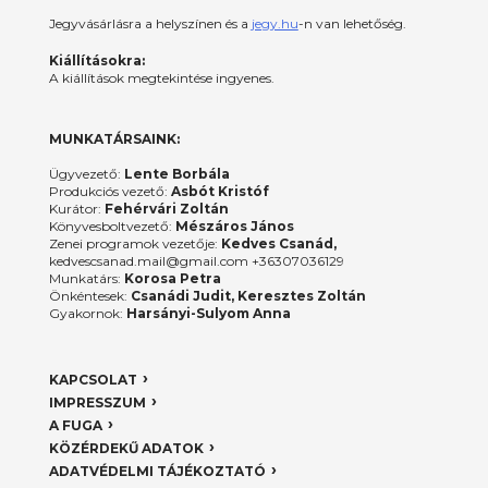
Jegyvásárlásra a helyszínen és a
jegy.hu
-n van lehetőség.
Kiállításokra:
A kiállítások megtekintése ingyenes.
MUNKATÁRSAINK:
Ügyvezető:
Lente Borbála
Produkciós vezető:
Asbót Kristóf
Kurátor:
Fehérvári Zoltán
Könyvesboltvezető:
Mészáros János
Zenei programok vezetője:
Kedves Csanád,
kedvescsanad.mail@gmail.com +36307036129
Munkatárs:
Korosa Petra
Önkéntesek:
Csanádi Judit, Keresztes Zoltán
Gyakornok:
Harsányi-Sulyom Anna
KAPCSOLAT
IMPRESSZUM
A FUGA
KÖZÉRDEKŰ ADATOK
ADATVÉDELMI TÁJÉKOZTATÓ