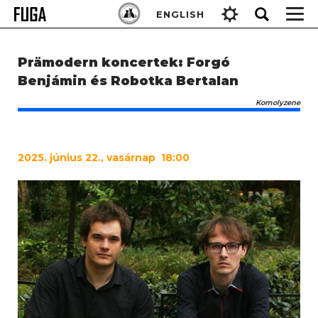
Skip
Keresés:
ENGLISH
to
content
Prämodern koncertek: Forgó
Benjámin és Robotka Bertalan
Komolyzene
2025
. június 22., vasárnap 18:00