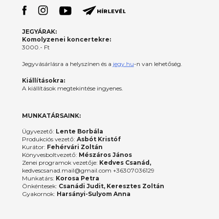
JEGYÁRAK:
Komolyzenei koncertekre:
3000.- Ft
Jegyvásárlásra a helyszínen és a
jegy.hu
-n van lehetőség.
Kiállításokra:
A kiállítások megtekintése ingyenes.
MUNKATÁRSAINK:
Ügyvezető:
Lente Borbála
Produkciós vezető:
Asbót Kristóf
Kurátor:
Fehérvári Zoltán
Könyvesboltvezető:
Mészáros János
Zenei programok vezetője:
Kedves Csanád,
kedvescsanad.mail@gmail.com +36307036129
Munkatárs:
Korosa Petra
Önkéntesek:
Csanádi Judit, Keresztes Zoltán
Gyakornok:
Harsányi-Sulyom Anna