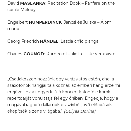
David
MASLANKA
: Recitation Book – Fanfare on the
corale Melody
Engelbert
HUMPERDINCK
: Jancsi és Juliska – Álom
manó
Georg Friedrich
HÄNDEL
: Lascia ch’io pianga
Charles
GOUNOD
: Romeo et Juliette – Je veux vivre
„Csatlakozzon hozzánk egy varázslatos estén, ahol a
szaxofonok hangjai találkoznak az emberi hang érzelmi
erejével. Ez az egyedülálló koncert különféle korok
repertoárját vonultatja fel egy órában. Engedje, hogy a
magával ragadó dallamok és szívből jövő előadások
elrepítsék a zene világába.”
(Gulyás Dorina)