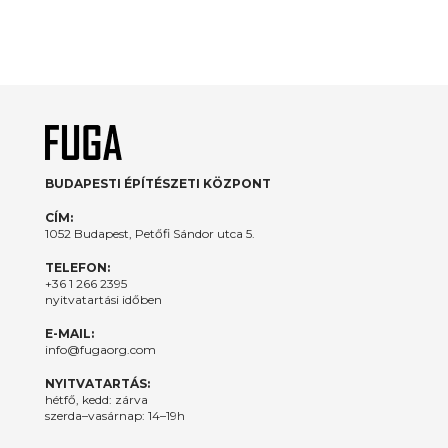
BUDAPESTI ÉPÍTÉSZETI KÖZPONT
CÍM:
1052 Budapest, Petőfi Sándor utca 5.
TELEFON:
+36 1 266 2395
nyitvatartási időben
E-MAIL:
info@fugaorg.com
NYITVATARTÁS:
hétfő, kedd: zárva
szerda–vasárnap: 14–19h