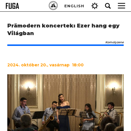
Skip
Keresés:
ENGLISH
to
content
Prämodern koncertek: Ezer hang egy
Világban
Komolyzene
2024
. október 20., vasárnap 18:00