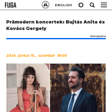
Skip
Keresés:
ENGLISH
to
content
Prämodern koncertek: Bujtás Anita és
Kovács Gergely
Komolyzene
2024
. június 15., szombat 18:00