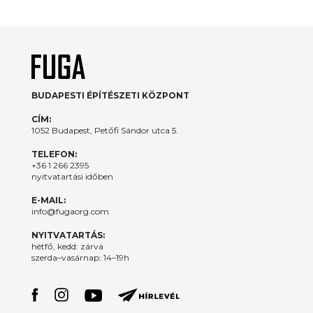
BUDAPESTI ÉPÍTÉSZETI KÖZPONT
CÍM:
1052 Budapest, Petőfi Sándor utca 5.
TELEFON:
+36 1 266 2395
nyitvatartási időben
E-MAIL:
info@fugaorg.com
NYITVATARTÁS:
hétfő, kedd: zárva
szerda–vasárnap: 14–19h