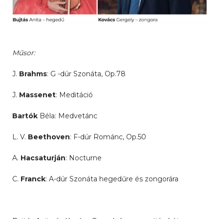
Műsor:
J.
Brahms
: G -dúr Szonáta, Op.78
J.
Massenet
: Meditáció
Bartók
Béla: Medvetánc
L. V.
Beethoven
: F-dúr Románc, Op.50
A.
Hacsaturján
: Nocturne
C.
Franck
: A-dúr Szonáta hegedűre és zongorára