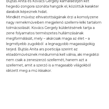
Bujtás Anita és Kovács Gergely kamaraestjén két
hegedű-zongora szonáta hangzik el, közöttük karakter
darabok képeznek hidat.
Mindkét művész elhivatottságának érzi a komolyzene
nagy remekműveiben megjelenő szellemi-lelki tartalom
tolmácsolását. Kovács Gergely küldetésének tartja a
zene folyamatos természetes hullámzásának
megformálását, mely – akárcsak maga az élet – a
legmélyebb zugokból a legnagyobb magasságokig
terjed. Bujtás Anita ars poeticája szerint az
előadóművésznek médiummá kell válnia, aki megidézi
nem csak a zeneszerző szellemét, hanem azt a
szellemet, amit a szerző is a magasabb világokból
idézett meg a mű írásakor.