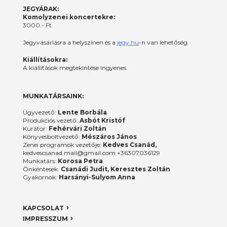
JEGYÁRAK:
Komolyzenei koncertekre:
3000.- Ft
Jegyvásárlásra a helyszínen és a
jegy.hu
-n van lehetőség.
Kiállításokra:
A kiállítások megtekintése ingyenes.
MUNKATÁRSAINK:
Ügyvezető:
Lente Borbála
Produkciós vezető:
Asbót Kristóf
Kurátor:
Fehérvári Zoltán
Könyvesboltvezető:
Mészáros János
Zenei programok vezetője:
Kedves Csanád,
kedvescsanad.mail@gmail.com +36307036129
Munkatárs:
Korosa Petra
Önkéntesek:
Csanádi Judit, Keresztes Zoltán
Gyakornok:
Harsányi-Sulyom Anna
KAPCSOLAT
IMPRESSZUM