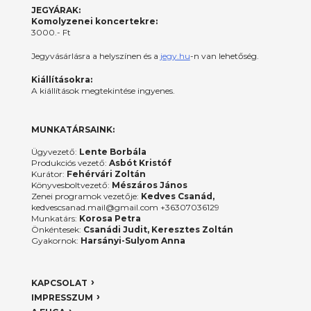
JEGYÁRAK:
Komolyzenei koncertekre:
3000.- Ft
Jegyvásárlásra a helyszínen és a
jegy.hu
-n van lehetőség.
Kiállításokra:
A kiállítások megtekintése ingyenes.
MUNKATÁRSAINK:
Ügyvezető:
Lente Borbála
Produkciós vezető:
Asbót Kristóf
Kurátor:
Fehérvári Zoltán
Könyvesboltvezető:
Mészáros János
Zenei programok vezetője:
Kedves Csanád,
kedvescsanad.mail@gmail.com +36307036129
Munkatárs:
Korosa Petra
Önkéntesek:
Csanádi Judit, Keresztes Zoltán
Gyakornok:
Harsányi-Sulyom Anna
KAPCSOLAT
IMPRESSZUM