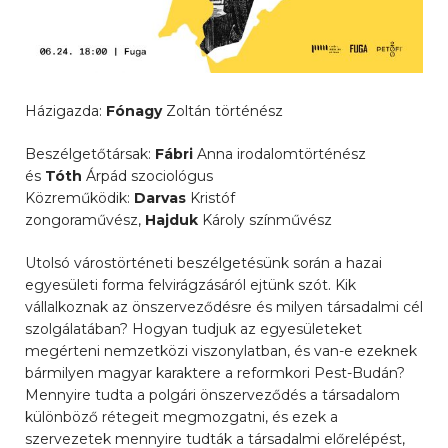
Házigazda:
Fónagy
Zoltán történész
Beszélgetőtársak:
Fábri
Anna irodalomtörténész
és
Tóth
Árpád szociológus
Közreműködik:
Darvas
Kristóf
zongoraművész,
Hajduk
Károly színművész
Utolsó várostörténeti beszélgetésünk során a hazai
egyesületi forma felvirágzásáról ejtünk szót. Kik
vállalkoznak az önszerveződésre és milyen társadalmi cél
szolgálatában? Hogyan tudjuk az egyesületeket
megérteni nemzetközi viszonylatban, és van-e ezeknek
bármilyen magyar karaktere a reformkori Pest-Budán?
Mennyire tudta a polgári önszerveződés a társadalom
különböző rétegeit megmozgatni, és ezek a
szervezetek mennyire tudták a társadalmi előrelépést,