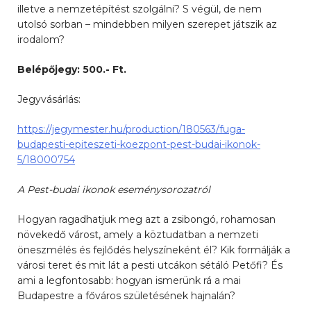
illetve a nemzetépítést szolgálni? S végül, de nem
utolsó sorban – mindebben milyen szerepet játszik az
irodalom?
Belépőjegy: 500.- Ft.
Jegyvásárlás:
https://jegymester.hu/production/180563/fuga-
budapesti-epiteszeti-koezpont-pest-budai-ikonok-
5/18000754
A Pest-budai ikonok eseménysorozatról
Hogyan ragadhatjuk meg azt a zsibongó, rohamosan
növekedő várost, amely a köztudatban a nemzeti
öneszmélés és fejlődés helyszíneként él? Kik formálják a
városi teret és mit lát a pesti utcákon sétáló Petőfi? És
ami a legfontosabb: hogyan ismerünk rá a mai
Budapestre a főváros születésének hajnalán?