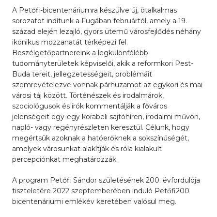
A Petőfi-bicentenáriumra készülve új, ötalkalmas
sorozatot indítunk a Fugában februártól, amely a 19.
század elején lezajló, gyors ütemű városfejlődés néhány
ikonikus mozzanatát térképezi fel.
Beszélgetőpartnereink a legkülönfélébb
tudományterületek képviselői, akik a reformkori Pest-
Buda tereit, jellegzetességeit, problémáit
szemrevételezve vonnak párhuzamot az egykori és mai
városi táj között. Történészek és irodalmárok,
szociológusok és írók kommentálják a főváros
jelenségeit egy-egy korabeli sajtóhíren, irodalmi művön,
napló- vagy regényrészleten keresztül. Célunk, hogy
megértsük azoknak a hatóerőknek a sokszínűségét,
amelyek városunkat alakítják és róla kialakult
percepciónkat meghatározzák.
A program Petőfi Sándor születésének 200. évfordulója
tiszteletére 2022 szeptemberében induló Petőfi200
bicentenáriumi emlékév keretében valósul meg.