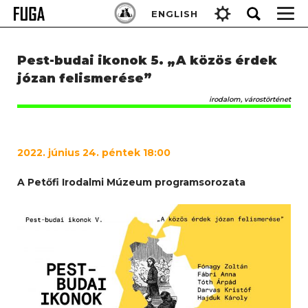
Skip
Keresés:
ENGLISH
to
content
Pest-budai ikonok 5. „A közös érdek
józan felismerése”
irodalom, várostörténet
2022. június 24. péntek 18:00
A Petőfi Irodalmi Múzeum programsorozata