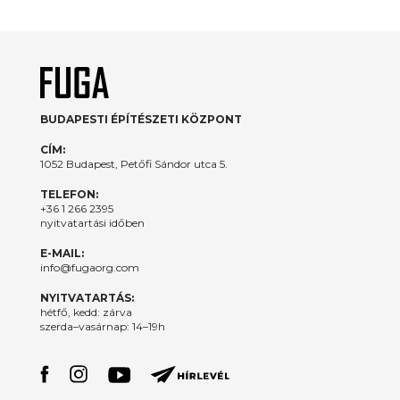
BUDAPESTI ÉPÍTÉSZETI KÖZPONT
CÍM:
1052 Budapest, Petőfi Sándor utca 5.
TELEFON:
+36 1 266 2395
nyitvatartási időben
E-MAIL:
info@fugaorg.com
NYITVATARTÁS:
hétfő, kedd: zárva
szerda–vasárnap: 14–19h