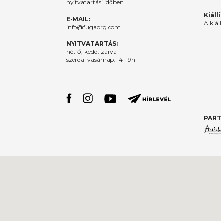
nyitvatartási időben
Kiáll
E-MAIL:
A kiál
info@fugaorg.com
NYITVATARTÁS:
hétfő, kedd: zárva
szerda–vasárnap: 14–19h
PART