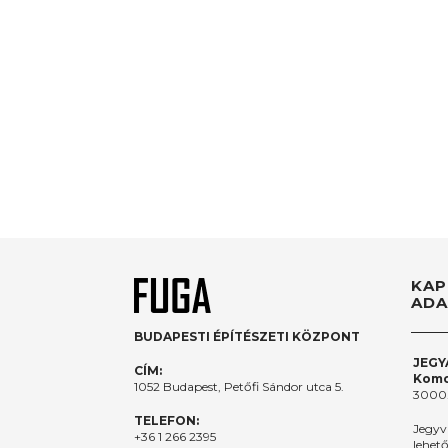
KAP
ADA
BUDAPESTI ÉPÍTÉSZETI KÖZPONT
JEGY
CÍM:
Komo
1052 Budapest, Petőfi Sándor utca 5.
3000.
TELEFON:
Jegyv
+36 1 266 2395
lehet