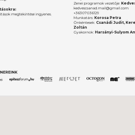
Zenei programok vezetője:
Kedves
kedvescsanad.mail@gmail.com
ításokra:
+36307036129
lítások megtekintése ingyenes.
Munkatárs:
Korosa Petra
Önkéntesek:
Csanádi Judit, Ker
Zoltán
Gyakornok:
Harsányi-Sulyom A
NEREINK