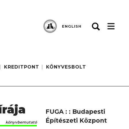
ENGLISH
KREDITPONT
KÖNYVESBOLT
rája
FUGA : : Budapesti
Építészeti Központ
könyvbemutató