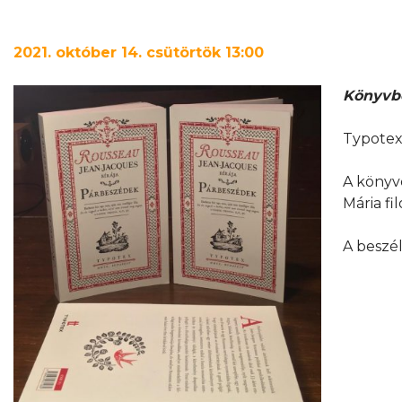
2021. október 14. csütörtök 13:00
Könyvb
Typotex
A köny
Mária fi
A beszél