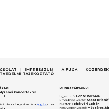
CSOLAT
IMPRESSZUM
A FUGA
KÖZÉRDEK
TVÉDELMI TÁJÉKOZTATÓ
ÁRAK:
MUNKATÁRSAINK:
lyzenei koncertekre:
- Ft
Ügyvezető:
Lente Borbála
Produkciós vezető:
Asbót Kristóf
Kurátor:
Fehérvári Zoltán
ásárlásra a helyszínen és a
jegy.hu
-n van
Könyvesboltvezető:
Mészáros Já
őség.