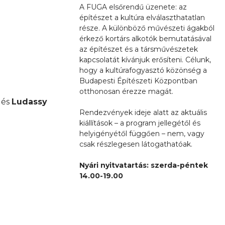
A FUGA elsőrendű üzenete: az
építészet a kultúra elválaszthatatlan
része. A különböző művészeti ágakból
érkező kortárs alkotók bemutatásával
az építészet és a társművészetek
kapcsolatát kívánjuk erősíteni. Célunk,
hogy a kultúrafogyasztó közönség a
Budapesti Építészeti Központban
otthonosan érezze magát.
 és
Ludassy
Rendezvények ideje alatt az aktuális
kiállítások – a program jellegétől és
helyigényétől függően – nem, vagy
csak részlegesen látogathatóak.
Nyári nyitvatartás: szerda-péntek
14.00-19.00