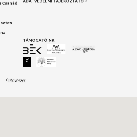
ADATVÉDELMI TÁJÉKOZTATÓ
 Csanád,
esztes
nna
TÁMOGATÓINK