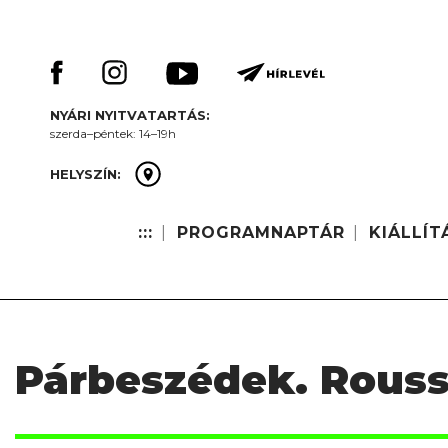
Skip
Keresés:
to
content
NYÁRI NYITVATARTÁS:
szerda–péntek: 14–19h
HELYSZÍN:
:::
PROGRAMNAPTÁR
KIÁLLÍT
Párbeszédek. Rouss