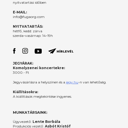
nyitvatartási időben
E-MAIL:
info@fugaorg.com
NYITVATARTÁS:
hétfő, kedd: zárva
szerda–vasárnap: 14–19h
JEGYÁRAK:
Komolyzenei koncertekre:
3000.- Ft
Jegyvásárlásra a helyszínen és a
jegy.hu
-n van lehetőség.
Kiállításokra:
A kiállítások megtekintése ingyenes.
MUNKATÁRSAINK:
Ügyvezető:
Lente Borbála
Produkciós vezető:
Asbót Kristóf