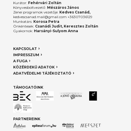
Kurátor:
Fehérvári Zoltán
Könyvesboltvezető:
Mészáros János
Zenei programok vezetője:
Kedves Csanád,
kedvescsanad.mail@gmail.com +36307036129
Munkatárs:
Korosa Petra
Önkéntesek:
Csanádi Judit, Keresztes Zoltán
Gyakornok:
Harsányi-Sulyom Anna
KAPCSOLAT
IMPRESSZUM
A FUGA
KÖZÉRDEKŰ ADATOK
ADATVÉDELMI TÁJÉKOZTATÓ
TÁMOGATÓINK
PARTNEREINK