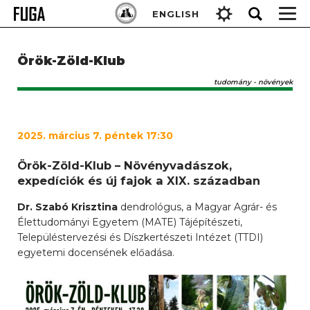
Skip
Keresés:
ENGLISH
to
content
Örök-Zöld-Klub
tudomány - növények
2025. március 7. péntek 17:30
Örök-Zöld-Klub – Növényvadászok,
expedíciók és új fajok a XIX. században
Dr. Szabó Krisztina
dendrológus, a Magyar Agrár- és
Élettudományi Egyetem (MATE) Tájépítészeti,
Településtervezési és Díszkertészeti Intézet (TTDI)
egyetemi docensének előadása.