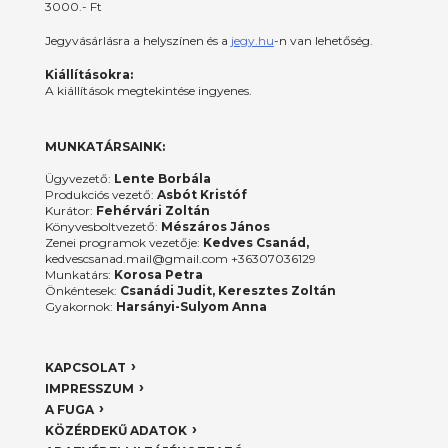
3000.- Ft
Jegyvásárlásra a helyszínen és a
jegy.hu
-n van lehetőség.
Kiállításokra:
A kiállítások megtekintése ingyenes.
MUNKATÁRSAINK:
Ügyvezető:
Lente Borbála
Produkciós vezető:
Asbót Kristóf
Kurátor:
Fehérvári Zoltán
Könyvesboltvezető:
Mészáros János
Zenei programok vezetője:
Kedves Csanád,
kedvescsanad.mail@gmail.com +36307036129
Munkatárs:
Korosa Petra
Önkéntesek:
Csanádi Judit, Keresztes Zoltán
Gyakornok:
Harsányi-Sulyom Anna
KAPCSOLAT
IMPRESSZUM
A FUGA
KÖZÉRDEKŰ ADATOK