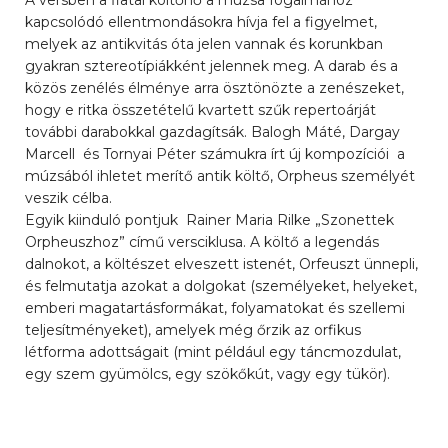
kapcsolódó ellentmondásokra hívja fel a figyelmet,
melyek az antikvitás óta jelen vannak és korunkban
gyakran sztereotípiákként jelennek meg. A darab és a
közös zenélés élménye arra ösztönözte a zenészeket,
hogy e ritka összetételű kvartett szűk repertoárját
további darabokkal gazdagítsák. Balogh Máté, Dargay
Marcell és Tornyai Péter számukra írt új kompozíciói a
múzsából ihletet merítő antik költő, Orpheus személyét
veszik célba.
Egyik kiinduló pontjuk Rainer Maria Rilke „Szonettek
Orpheuszhoz” című versciklusa. A költő a legendás
dalnokot, a költészet elveszett istenét, Orfeuszt ünnepli,
és felmutatja azokat a dolgokat (személyeket, helyeket,
emberi magatartásformákat, folyamatokat és szellemi
teljesítményeket), amelyek még őrzik az orfikus
létforma adottságait (mint például egy táncmozdulat,
egy szem gyümölcs, egy szökőkút, vagy egy tükör).