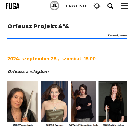
Skip
Keresés:
ENGLISH
to
content
Orfeusz Projekt 4*4
Komolyzene
2024
. szeptember 28., szombat 18:00
Orfeusz a világban