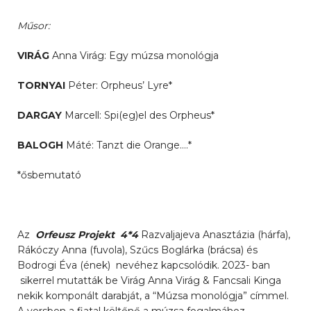
Műsor:
VIRÁG
Anna Virág: Egy múzsa monológja
TORNYAI
Péter: Orpheus’ Lyre*
DARGAY
Marcell: Spi(eg)el des Orpheus*
BALOGH
Máté: Tanzt die Orange….*
*ősbemutató
Az
Orfeusz Projekt 4*4
Razvaljajeva Anasztázia (hárfa),
Rákóczy Anna (fuvola), Szűcs Boglárka (brácsa) és
Bodrogi Éva (ének) nevéhez kapcsolódik. 2023- ban
sikerrel mutatták be Virág Anna Virág & Fancsali Kinga
nekik komponált darabját, a “Múzsa monológja” címmel.
A versben a fiatal költőnő a múzsa fogalmához