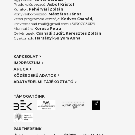
Produkciós vezető:
Asbót Kristóf
Kurátor:
Fehérvári Zoltán
Könyvesboltvezető:
Mészáros János
Zenei programok vezetője:
Kedves Csanád,
kedvescsanad.mail@gmail.com +36307036129
Munkatárs:
Korosa Petra
Önkéntesek:
Csanádi Judit, Keresztes Zoltán
Gyakornok:
Harsányi-Sulyom Anna
KAPCSOLAT
IMPRESSZUM
A FUGA
KÖZÉRDEKŰ ADATOK
ADATVÉDELMI TÁJÉKOZTATÓ
TÁMOGATÓINK
PARTNEREINK