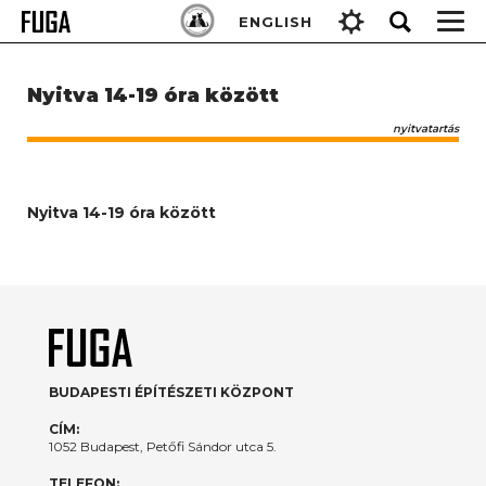
Skip
Keresés:
ENGLISH
to
content
Nyitva 14-19 óra között
nyitvatartás
Nyitva 14-19 óra között
BUDAPESTI ÉPÍTÉSZETI KÖZPONT
CÍM:
1052 Budapest, Petőfi Sándor utca 5.
TELEFON: