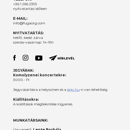
+36 1 266 2395
nyitvatartási időben
E-MAIL:
info@fugaorg.com
NYITVATARTÁS:
hétfő, kedd: zárva
szerda–vasárnap: 14–19h
JEGYÁRAK:
Komolyzenei koncertekre:
3000.- Ft
Jegyvásárlásra a helyszínen és a
jegy.hu
-n van lehetőség.
Kiállításokra:
A kiállítások megtekintése ingyenes.
MUNKATÁRSAINK:
Ügyvezető:
Lente Borbála