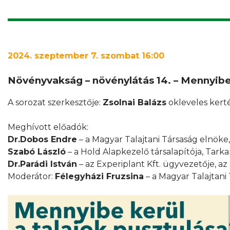
2024. szeptember 7. szombat 16:00
Növényvakság – növénylátás 14. – Mennyibe 
A sorozat szerkesztője:
Zsolnai Balázs
okleveles kert
Meghívott előadók:
Dr.Dobos Endre
– a Magyar Talajtani Társaság elnök
Szabó László
– a Hold Alapkezelő társalapítója, Tark
Dr.Parádi István
– az Experiplant Kft. ügyvezetője, a
Moderátor:
Félegyházi Fruzsina
– a Magyar Talajtani 