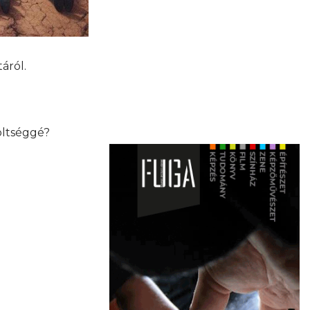
áról.
öltséggé?