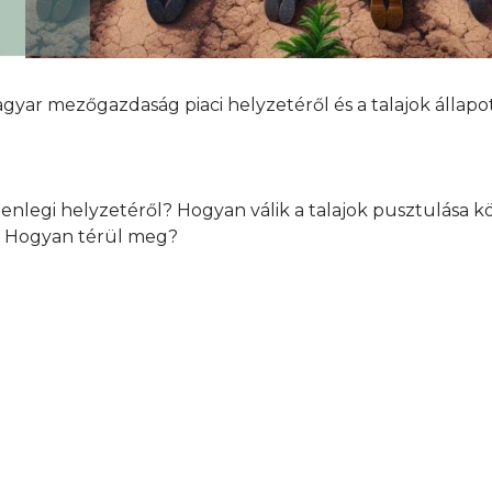
yar mezőgazdaság piaci helyzetéről és a talajok állapot
nlegi helyzetéről? Hogyan válik a talajok pusztulása k
k? Hogyan térül meg?