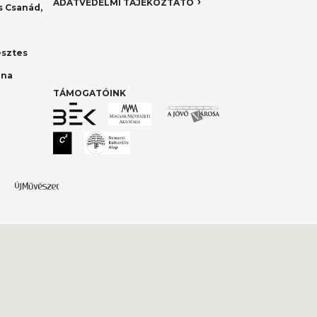
ADATVÉDELMI TÁJÉKOZTATÓ
 Csanád,
esztes
nna
TÁMOGATÓINK