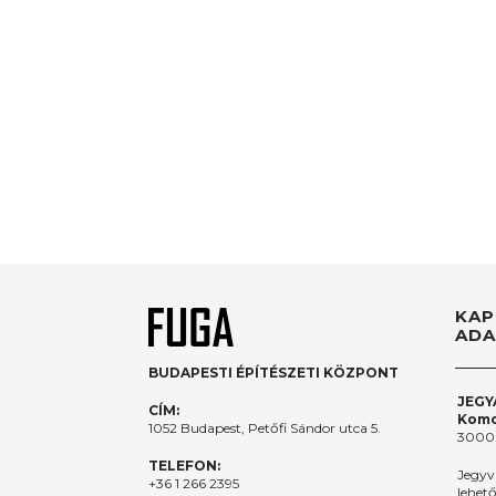
KAP
ADA
BUDAPESTI ÉPÍTÉSZETI KÖZPONT
JEGY
CÍM:
Komo
1052 Budapest, Petőfi Sándor utca 5.
3000.
TELEFON:
Jegyv
+36 1 266 2395
lehet