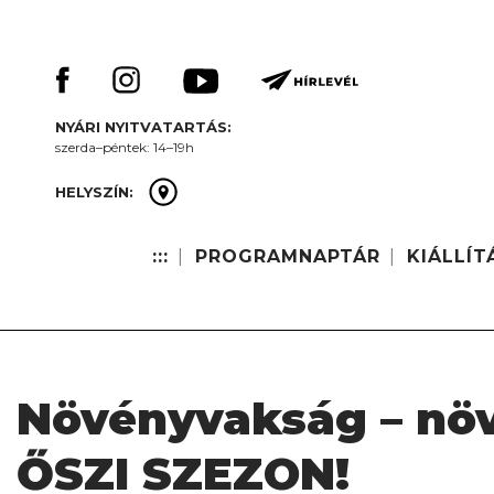
Skip
Keresés:
to
content
NYÁRI NYITVATARTÁS:
szerda–péntek: 14–19h
HELYSZÍN:
:::
PROGRAMNAPTÁR
KIÁLLÍT
Növényvakság – növ
ŐSZI SZEZON!