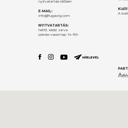
nyitvatartási időben
Kiáll
E-MAIL:
A kiál
info@fugaorg.com
NYITVATARTÁS:
hétfő, kedd: zárva
szerda–vasárnap: 14–19h
PART