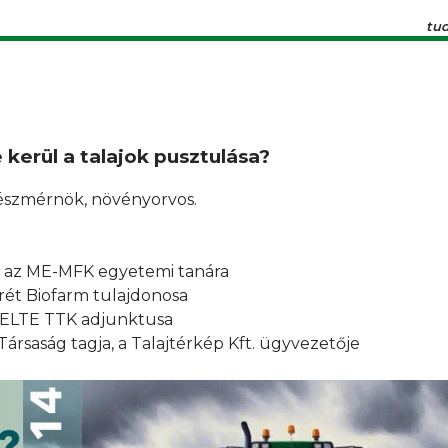
tu
kerül a talajok pusztulása?
észmérnök, növényorvos.
e, az ME-MFK egyetemi tanára
arét Biofarm tulajdonosa
z ELTE TTK adjunktusa
Társaság tagja, a Talajtérkép Kft. ügyvezetője