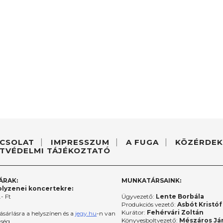
CSOLAT
IMPRESSZUM
A FUGA
KÖZÉRDEK
TVÉDELMI TÁJÉKOZTATÓ
ÁRAK:
MUNKATÁRSAINK:
lyzenei koncertekre:
- Ft
Ügyvezető:
Lente Borbála
Produkciós vezető:
Asbót Kristóf
Kurátor:
Fehérvári Zoltán
ásárlásra a helyszínen és a
jegy.hu
-n van
Könyvesboltvezető:
Mészáros Já
őség.