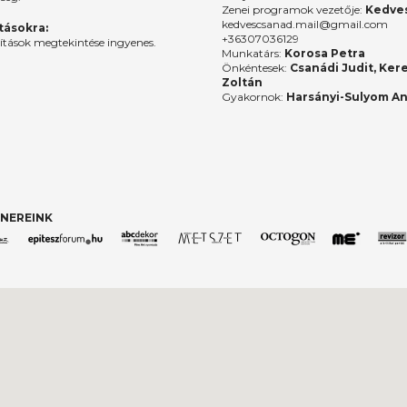
Zenei programok vezetője:
Kedves
kedvescsanad.mail@gmail.com
ításokra:
+36307036129
lítások megtekintése ingyenes.
Munkatárs:
Korosa Petra
Önkéntesek:
Csanádi Judit, Ker
Zoltán
Gyakornok:
Harsányi-Sulyom A
NEREINK