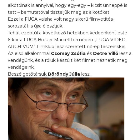
alkotóinak is annyival, hogy egy-egy – kicsit ünneppé is
tett – bemutatóval tiszteljük meg az alkotókat.
Ezzel a FUGA valaha volt nagy sikerű filmvetítés-
sorozatát is újra élesztjük.
Tehát ezentúl a következő hetekben keddenként este
6-kor a FUGA Breuer Marcell termében „FUGA VIDEO
ARCHIVUM” filmklub lesz szeretett nő-építészeinkkel.
Az első alkalommal
Csomay Zsófia
és
Detre Villő
lesz a
vendégünk, és a róluk készült két filmet nézhetik meg
vendégeink.
Beszélgetőtársuk
Böröndy Júlia
lesz.