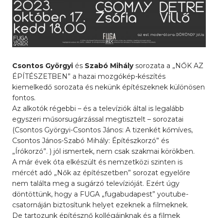
Csontos Györgyi
és
Szabó Mihály
sorozata a „NŐK AZ
ÉPÍTÉSZETBEN” a hazai mozgókép-készítés
kiemelkedő sorozata és nekünk építészeknek különösen
fontos.
Az alkotók régebbi – és a televíziók által is legalább
egyszeri műsorsugárzással megtisztelt – sorozatai
(Csontos Györgyi-Csontos János: A tizenkét kőmíves,
Csontos János-Szabó Mihály: Építészkorzó” és
„Írókorzó”. ) jól ismertek, nem csak szakmai körökben.
A már évek óta elkészült és nemzetközi szinten is
mércét adó „Nők az építészetben” sorozat egyelőre
nem találta meg a sugárzó televízióját. Ezért úgy
döntöttünk, hogy a FUGA „fugabudapest” youtube-
csatornáján biztosítunk helyet ezeknek a filmeknek.
De tartozunk építésznő kollégáinknak és a filmek