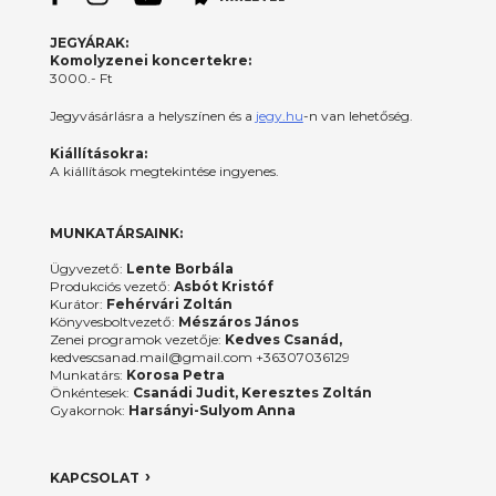
JEGYÁRAK:
Komolyzenei koncertekre:
3000.- Ft
Jegyvásárlásra a helyszínen és a
jegy.hu
-n van lehetőség.
Kiállításokra:
A kiállítások megtekintése ingyenes.
MUNKATÁRSAINK:
Ügyvezető:
Lente Borbála
Produkciós vezető:
Asbót Kristóf
Kurátor:
Fehérvári Zoltán
Könyvesboltvezető:
Mészáros János
Zenei programok vezetője:
Kedves Csanád,
kedvescsanad.mail@gmail.com +36307036129
Munkatárs:
Korosa Petra
Önkéntesek:
Csanádi Judit, Keresztes Zoltán
Gyakornok:
Harsányi-Sulyom Anna
KAPCSOLAT