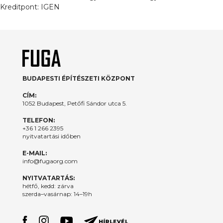
Kreditpont:
IGEN
BUDAPESTI ÉPÍTÉSZETI KÖZPONT
CÍM:
1052 Budapest, Petőfi Sándor utca 5.
TELEFON:
+36 1 266 2395
nyitvatartási időben
E-MAIL:
info@fugaorg.com
NYITVATARTÁS:
hétfő, kedd: zárva
szerda–vasárnap: 14–19h