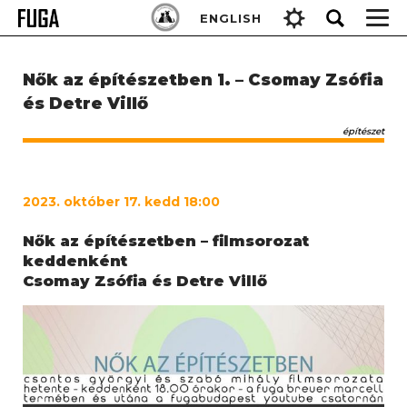
Skip
Keresés:
ENGLISH
to
content
Nők az építészetben 1. – Csomay Zsófia
és Detre Villő
építészet
2023
. október 17. kedd 18:00
Nők az építészetben –
filmsorozat
keddenként
Csomay Zsófia és Detre Villő