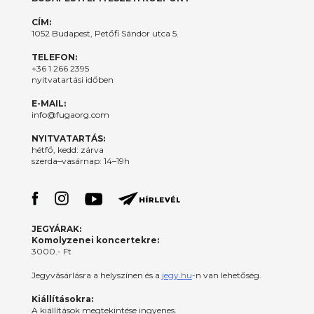
CÍM:
1052 Budapest, Petőfi Sándor utca 5.
TELEFON:
+36 1 266 2395
nyitvatartási időben
E-MAIL:
info@fugaorg.com
NYITVATARTÁS:
hétfő, kedd: zárva
szerda–vasárnap: 14–19h
JEGYÁRAK:
Komolyzenei koncertekre:
3000.- Ft
Jegyvásárlásra a helyszínen és a
jegy.hu
-n van lehetőség.
Kiállításokra:
A kiállítások megtekintése ingyenes.