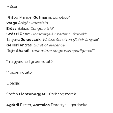
Műsor:
Philipp Manuel
Gutmann
:
Lunatico*
Varga
Abigél:
Porcelain
Erőss
Balázs:
Zongora trió
*
Szászi
Petra:
Hommage à Charles Bukowski
*
Tatyana
Juraeszek
:
Weisse Schatten (Fehér árnyak
)*
Gelléri
András:
Burst of evidence
Rojin
Sharafi
:
Your mirror stage was spotlighted
**
*magyarországi bemutató
** ösbemutató
Előadja:
Stefan
Lichtenegger
– ütőhangszerek
Agárdi
Eszter,
Asztalos
Dorottya – gordonka