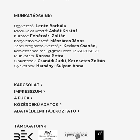
MUNKATÁRSAINK:
Ügyvezető:
Lente Borbála
Produkciós vezető:
Asbót Kristóf
Kurátor:
Fehérvári Zoltán
Könyvesboltvezető:
Mészáros János
Zenei programok vezetője:
Kedves Csanád,
kedvescsanad.mail@gmail.com +36307036129
Munkatárs:
Korosa Petra
Önkéntesek:
Csanádi Judit, Keresztes Zoltán
Gyakornok:
Harsányi-Sulyom Anna
KAPCSOLAT
IMPRESSZUM
A FUGA
KÖZÉRDEKŰ ADATOK
ADATVÉDELMI TÁJÉKOZTATÓ
TÁMOGATÓINK