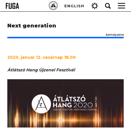
Skip
Keresés:
ENGLISH
to
content
Next generation
komolyzene
2020. január 12. vasárnap 18.00
Átlátszó Hang Újzenei Fesztivál