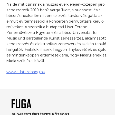
Na de mit csinálnak a húszas éveik elején-közepén járó
zeneszerzők 2019-ben? Varga Judit, a budapesti és a
bécsi Zeneakadémia zeneszerzés tanára válogatta az
elmúlt év terméséből a koncerten bemutatásra kerülő
műveket. A szerzők a budapesti Liszt Ferenc
Zeneművészeti Egyetem és a bécsi Universität für
Musik und darstellende Kunst zeneszerzés, alkalmazott
zeneszerzés és elektronikus zeneszerzés szakán tanuló
hallgatók. Fiatalok, frissek, hagyománykövetőek és újak,
és mindenképpen érdemesek arra, hogy kikerüljenek az
iskola szűk falai közül.
www.atlatszohang.hu
BUDAPESTI ÉPÍTÉSZETI KÖZPONT