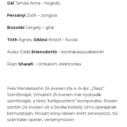
Gál
Tamási Anna – hegedű
Persányi
Zsófi – zongora
Bozsóki
Gergely – gitár
Tóth
Ágnes,
Siklósi
Kristóf – fuvola
Audur Edda
Erlensdottir
– kontrabasszusklarinét
Rojin
Sharafi
– cimbalom, elektronika
Felix Mendelssohn 24 évesen írta 4. A-dúr ,,Olasz”
Szimfóniáját, Schubert 25 évesen már nyolcadik
szimfóniáját, a híres “befejezetlent” komponálta. Rossini
szintén 24 évesen ült a Sevillai borbély című operájának
bemutatóján, Mozart ennyi idősen érett zeneszerző, túl
számtalan operán, versenyművön.