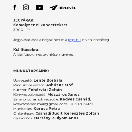
JEGYÁRAK:
Komolyzenei koncertekre:
3000.- Ft
Jegyvásárlásra a helyszínen és a
jegy.hu
-n van lehetőség.
Kiállításokra:
A kiállítások megtekintése ingyenes.
MUNKATÁRSAINK:
Ügyvezető:
Lente Borbála
Produkciós vezető:
Asbót Kristóf
Kurátor:
Fehérvári Zoltán
Könyvesboltvezető:
Mészáros János
Zenei programok vezetője:
Kedves Csanád,
kedvescsanad.mail@gmail.com +36307036129
Munkatárs:
Korosa Petra
Önkéntesek:
Csanádi Judit, Keresztes Zoltán
Gyakornok:
Harsányi-Sulyom Anna