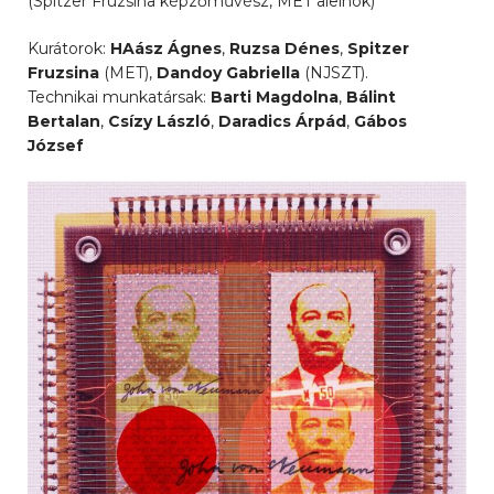
(Spitzer Fruzsina képzőművész, MET alelnök)
Kurátorok:
HAász Ágnes
,
Ruzsa Dénes
,
Spitzer
Fruzsina
(MET),
Dandoy Gabriella
(NJSZT).
Technikai munkatársak:
Barti Magdolna
,
Bálint
Bertalan
,
Csízy László
,
Daradics Árpád
,
Gábos
József