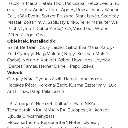
Paczona Márta, Pataki Tibor, Pál Csaba, Petca Ovidiu RO
m.v., Petőcz András, Péter Ágnes, Ruzsa Dénes, Sándor
Edit, †Sós Evelin, Spitzer Fruzsina, Stark István, Szegedy-
Maszák Zoltán m.v., Szöllőssy Enikő, Tellér Mária, ter Wal
Paul NL,Tooth Gábor Andor/TGA, Vass Tibor, Wrobel
Péter, Zséger Olivia
Objektek, installációk
:
Bálint Bertalan, Csízy László, Gábor Éva Mária, Károly-
Zöld Gyöngyi, NagyMolnár ( Nagy Krisztian-Molnár
Csaba), Németh Konkrét Gábor, Ügyeletes Ügyelők
(Bérces Tamás, Herner Dániel, Papp Szilvia)
Videók
:
Gergely Nóra, Gyenes Zsolt, Hargitai András m.v.,
Kecskés Péter, Koroknai Zsolt, Kuzma Eszter m.v., Lux
Antal m.v., Papp Pala László
Fő támogató: Nemzeti Kulturális Alap (NKA)
Támogatók: NKA, MMA, NEA, Budapest, XI. kerület
Újbuda Önkormányzata
Médiapartnerek: Képírás interNNetes folyóirat,