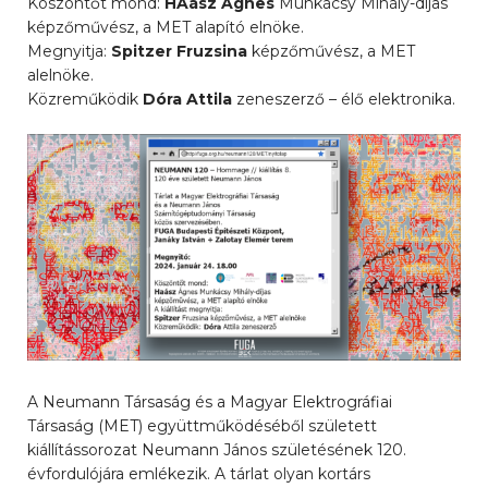
Köszöntőt mond:
HAász Ágnes
Munkácsy Mihály-díjas
képzőművész, a MET alapító elnöke.
Megnyitja:
Spitzer Fruzsina
képzőművész, a MET
alelnöke.
Közreműködik
Dóra Attila
zeneszerző – élő elektronika.
A Neumann Társaság és a Magyar Elektrográfiai
Társaság (MET) együttműködéséből született
kiállítássorozat Neumann János születésének 120.
évfordulójára emlékezik. A tárlat olyan kortárs