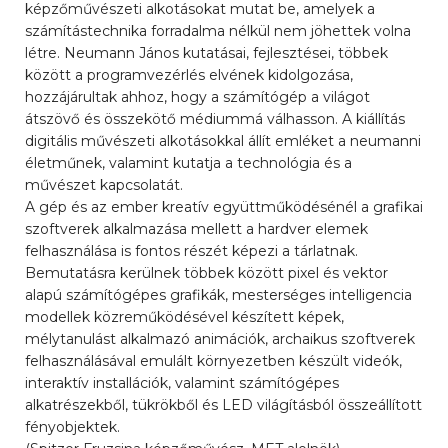
képzőművészeti alkotásokat mutat be, amelyek a
számítástechnika forradalma nélkül nem jöhettek volna
létre. Neumann János kutatásai, fejlesztései, többek
között a programvezérlés elvének kidolgozása,
hozzájárultak ahhoz, hogy a számítógép a világot
átszövő és összekötő médiummá válhasson. A kiállítás
digitális művészeti alkotásokkal állít emléket a neumanni
életműnek, valamint kutatja a technológia és a
művészet kapcsolatát.
A gép és az ember kreatív együttműködésénél a grafikai
szoftverek alkalmazása mellett a hardver elemek
felhasználása is fontos részét képezi a tárlatnak.
Bemutatásra kerülnek többek között pixel és vektor
alapú számítógépes grafikák, mesterséges intelligencia
modellek közreműködésével készített képek,
mélytanulást alkalmazó animációk, archaikus szoftverek
felhasználásával emulált környezetben készült videók,
interaktív installációk, valamint számítógépes
alkatrészekből, tükrökből és LED világításból összeállított
fényobjektek.