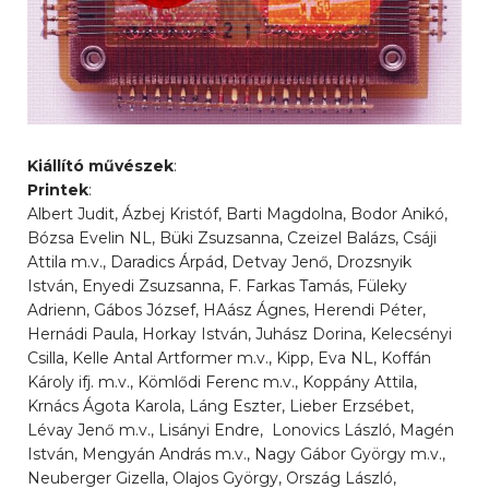
Kiállító művészek
:
Printek
:
Albert Judit, Ázbej Kristóf, Barti Magdolna, Bodor Anikó,
Bózsa Evelin NL, Büki Zsuzsanna, Czeizel Balázs, Csáji
Attila m.v., Daradics Árpád, Detvay Jenő, Drozsnyik
István, Enyedi Zsuzsanna, F. Farkas Tamás, Füleky
Adrienn, Gábos József, HAász Ágnes, Herendi Péter,
Hernádi Paula, Horkay István, Juhász Dorina, Kelecsényi
Csilla, Kelle Antal Artformer m.v., Kipp, Eva NL, Koffán
Károly ifj. m.v., Kömlődi Ferenc m.v., Koppány Attila,
Krnács Ágota Karola, Láng Eszter, Lieber Erzsébet,
Lévay Jenő m.v., Lisányi Endre, Lonovics László, Magén
István, Mengyán András m.v., Nagy Gábor György m.v.,
Neuberger Gizella, Olajos György, Ország László,