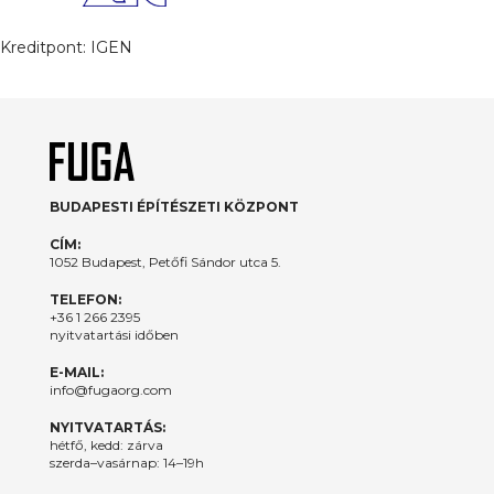
Kreditpont:
IGEN
BUDAPESTI ÉPÍTÉSZETI KÖZPONT
CÍM:
1052 Budapest, Petőfi Sándor utca 5.
TELEFON:
+36 1 266 2395
nyitvatartási időben
E-MAIL:
info@fugaorg.com
NYITVATARTÁS:
hétfő, kedd: zárva
szerda–vasárnap: 14–19h