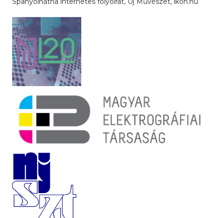
Spanyolnátha internetes folyóirat, Új Művészet, ikon.hu