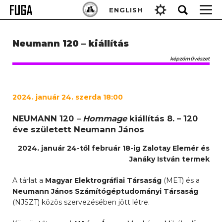
Skip
Keresés:
ENGLISH
to
content
Neumann 120 – kiállítás
képzőművészet
2024. január 24. szerda 18:00
NEUMANN 120
– Hommage
kiállítás 8. – 120
éve született Neumann János
2024. január 24-től február 18-ig Zalotay Elemér és
Janáky István termek
A tárlat a
Magyar Elektrográfiai Társaság
(MET) és a
Neumann János Számítógéptudományi Társaság
(NJSZT) közös szervezésében jött létre.