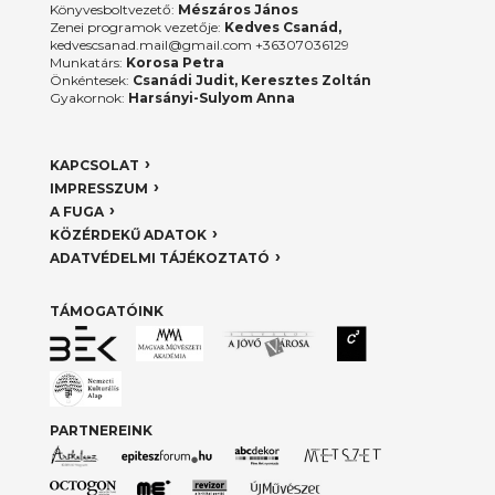
Könyvesboltvezető:
Mészáros János
Zenei programok vezetője:
Kedves Csanád,
kedvescsanad.mail@gmail.com +36307036129
Munkatárs:
Korosa Petra
Önkéntesek:
Csanádi Judit, Keresztes Zoltán
Gyakornok:
Harsányi-Sulyom Anna
KAPCSOLAT
IMPRESSZUM
A FUGA
KÖZÉRDEKŰ ADATOK
ADATVÉDELMI TÁJÉKOZTATÓ
TÁMOGATÓINK
PARTNEREINK