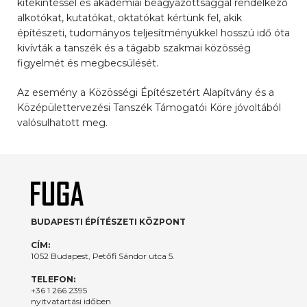
kitekintéssel és akadémiai beágyazottsággal rendelkező
alkotókat, kutatókat, oktatókat kértünk fel, akik
építészeti, tudományos teljesítményükkel hosszú idő óta
kivívták a tanszék és a tágabb szakmai közösség
figyelmét és megbecsülését.
Az esemény a Közösségi Építészetért Alapítvány és a
Középülettervezési Tanszék Támogatói Köre jóvoltából
valósulhatott meg.
BUDAPESTI ÉPÍTÉSZETI KÖZPONT
CÍM:
1052 Budapest, Petőfi Sándor utca 5.
TELEFON:
+36 1 266 2395
nyitvatartási időben