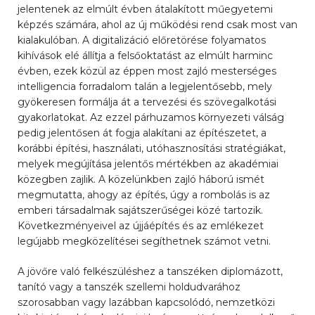
jelentenek az elmúlt évben átalakított műegyetemi
képzés számára, ahol az új működési rend csak most van
kialakulóban. A digitalizáció előretörése folyamatos
kihívások elé állítja a felsőoktatást az elmúlt harminc
évben, ezek közül az éppen most zajló mesterséges
intelligencia forradalom talán a legjelentősebb, mely
gyökeresen formálja át a tervezési és szövegalkotási
gyakorlatokat. Az ezzel párhuzamos környezeti válság
pedig jelentősen át fogja alakítani az építészetet, a
korábbi építési, használati, utóhasznosítási stratégiákat,
melyek megújítása jelentős mértékben az akadémiai
közegben zajlik. A közelünkben zajló háború ismét
megmutatta, ahogy az építés, úgy a rombolás is az
emberi társadalmak sajátszerűségei közé tartozik.
Következményeivel az újjáépítés és az emlékezet
legújabb megközelítései segíthetnek számot vetni.
A jövőre való felkészüléshez a tanszéken diplomázott,
tanító vagy a tanszék szellemi holdudvarához
szorosabban vagy lazábban kapcsolódó, nemzetközi