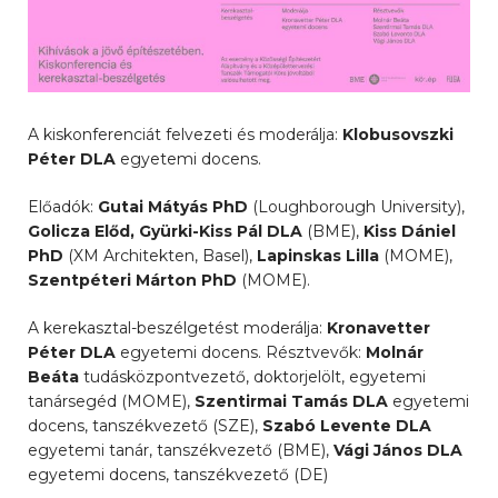
A kiskonferenciát felvezeti és moderálja:
Klobusovszki
Péter DLA
egyetemi docens.
Előadók:
Gutai Mátyás PhD
(Loughborough University),
Golicza Előd, Gyürki-Kiss Pál DLA
(BME),
Kiss Dániel
PhD
(XM Architekten, Basel),
Lapinskas Lilla
(MOME),
Szentpéteri Márton PhD
(MOME).
A kerekasztal-beszélgetést moderálja:
Kronavetter
Péter DLA
egyetemi docens. Résztvevők:
Molnár
Beáta
tudásközpontvezető, doktorjelölt, egyetemi
tanársegéd (MOME),
Szentirmai Tamás DLA
egyetemi
docens, tanszékvezető (SZE),
Szabó Levente DLA
egyetemi tanár, tanszékvezető (BME),
Vági János DLA
egyetemi docens, tanszékvezető (DE)