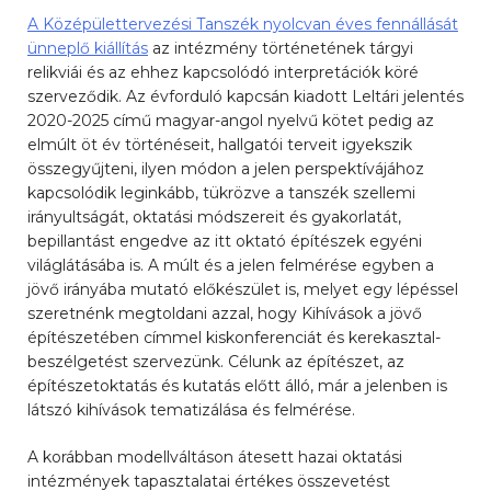
A Középülettervezési Tanszék nyolcvan éves fennállását
ünneplő kiállítás
az intézmény történetének tárgyi
relikviái és az ehhez kapcsolódó interpretációk köré
szerveződik. Az évforduló kapcsán kiadott Leltári jelentés
2020-2025 című magyar-angol nyelvű kötet pedig az
elmúlt öt év történéseit, hallgatói terveit igyekszik
összegyűjteni, ilyen módon a jelen perspektívájához
kapcsolódik leginkább, tükrözve a tanszék szellemi
irányultságát, oktatási módszereit és gyakorlatát,
bepillantást engedve az itt oktató építészek egyéni
világlátásába is. A múlt és a jelen felmérése egyben a
jövő irányába mutató előkészület is, melyet egy lépéssel
szeretnénk megtoldani azzal, hogy Kihívások a jövő
építészetében címmel kiskonferenciát és kerekasztal-
beszélgetést szervezünk. Célunk az építészet, az
építészetoktatás és kutatás előtt álló, már a jelenben is
látszó kihívások tematizálása és felmérése.
A korábban modellváltáson átesett hazai oktatási
intézmények tapasztalatai értékes összevetést