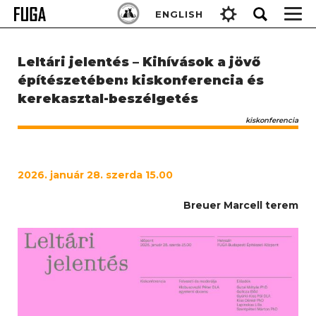
Skip
Keresés:
ENGLISH
to
content
Leltári jelentés – Kihívások a jövő
építészetében: kiskonferencia és
kerekasztal-beszélgetés
kiskonferencia
2026. január 28. szerda 15.00
Breuer Marcell terem