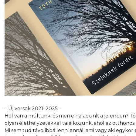
– Új versek 2021–2025 –
Hol van a múltunk, és merre haladunk a jelenben? Tóth
olyan élethelyzetekkel találkozunk, ahol az otthono
Mi sem tud távolibbá lenni annál, ami vagy aki egyko