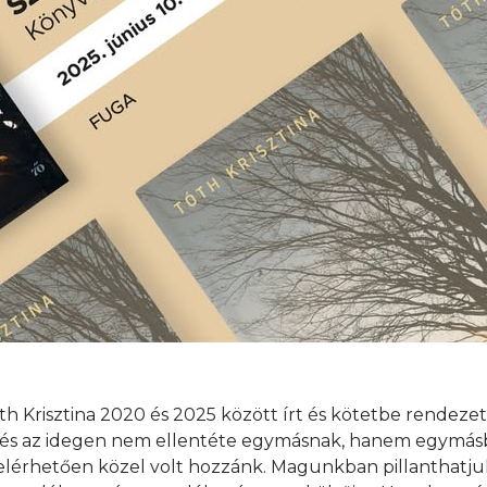
 Krisztina 2020 és 2025 között írt és kötetbe rendezett
s és az idegen nem ellentéte egymásnak, hanem egymásb
r elérhetően közel volt hozzánk. Magunkban pillanthatj