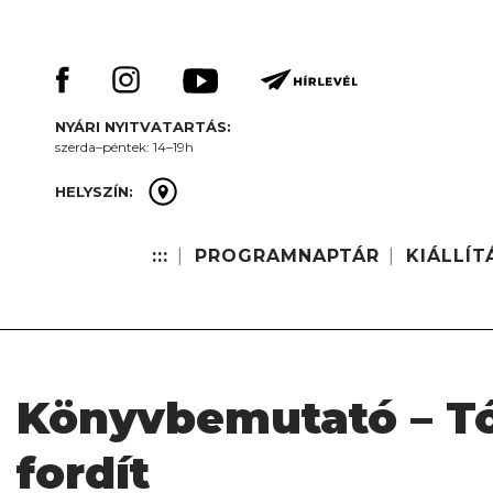
Skip
Keresés:
to
content
NYÁRI NYITVATARTÁS:
szerda–péntek: 14–19h
HELYSZÍN:
:::
PROGRAMNAPTÁR
KIÁLLÍT
Könyvbemutató – Tó
fordít