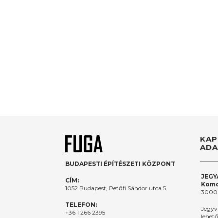
KAP
ADA
BUDAPESTI ÉPÍTÉSZETI KÖZPONT
JEGY
CÍM:
Komo
1052 Budapest, Petőfi Sándor utca 5.
3000.
TELEFON:
Jegyv
+36 1 266 2395
lehet