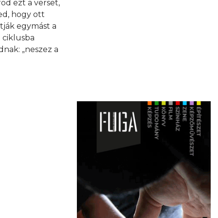
od ezt a verset,
ed, hogy ott
tják egymást a
 ciklusba
adnak: „neszez a