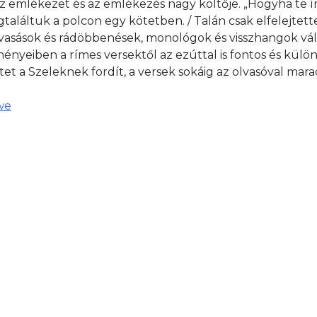
 az emlékezet és az emlékezés nagy költője. „Hogyha te ír
egtaláltuk a polcon egy kötetben. / Talán csak elfelejtett
lvasások és rádöbbenések, monológok és visszhangok vál
ényeiben a rímes versektől az ezúttal is fontos és külön
tet a Szeleknek fordít, a versek sokáig az olvasóval mar
we