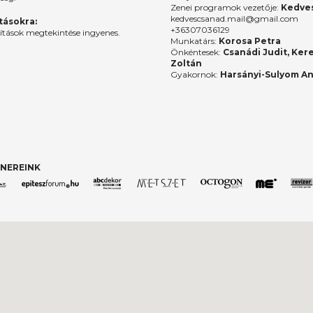
Zenei programok vezetője:
Kedves
kedvescsanad.mail@gmail.com
ításokra:
+36307036129
lítások megtekintése ingyenes.
Munkatárs:
Korosa Petra
Önkéntesek:
Csanádi Judit, Ker
Zoltán
Gyakornok:
Harsányi-Sulyom A
NEREINK