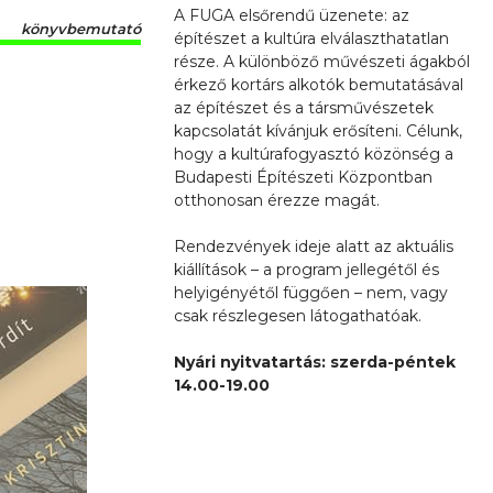
A FUGA elsőrendű üzenete: az
könyvbemutató
építészet a kultúra elválaszthatatlan
része. A különböző művészeti ágakból
érkező kortárs alkotók bemutatásával
az építészet és a társművészetek
kapcsolatát kívánjuk erősíteni. Célunk,
hogy a kultúrafogyasztó közönség a
Budapesti Építészeti Központban
otthonosan érezze magát.
Rendezvények ideje alatt az aktuális
kiállítások – a program jellegétől és
helyigényétől függően – nem, vagy
csak részlegesen látogathatóak.
Nyári nyitvatartás: szerda-péntek
14.00-19.00