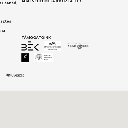
ADATVÉDELMI TÁJÉKOZTATÓ
 Csanád,
esztes
nna
TÁMOGATÓINK