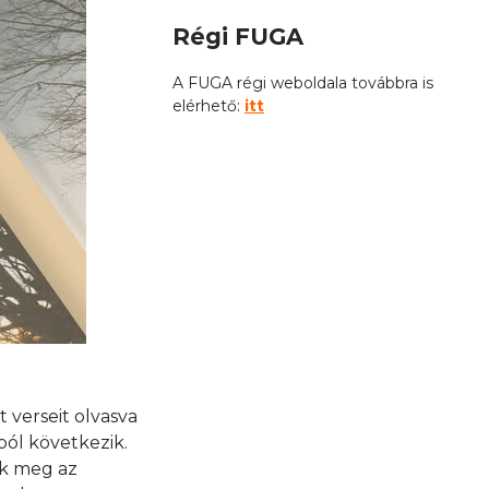
Régi FUGA
A FUGA régi weboldala továbbra is
elérhető:
itt
 verseit olvasva
ól következik.
uk meg az