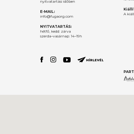
nyitvatartási időben
Kiáll
E-MAIL:
A kiál
info@fugaorg.com
NYITVATARTÁS:
hétfő, kedd: zárva
szerda–vasárnap: 14–19h
PART