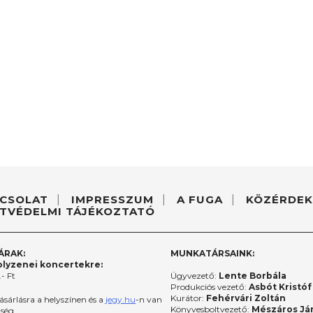
CSOLAT
IMPRESSZUM
A FUGA
KÖZÉRDEK
TVÉDELMI TÁJÉKOZTATÓ
ÁRAK:
MUNKATÁRSAINK:
lyzenei koncertekre:
- Ft
Ügyvezető:
Lente Borbála
Produkciós vezető:
Asbót Kristóf
Kurátor:
Fehérvári Zoltán
ásárlásra a helyszínen és a
jegy.hu
-n van
Könyvesboltvezető:
Mészáros Já
őség.