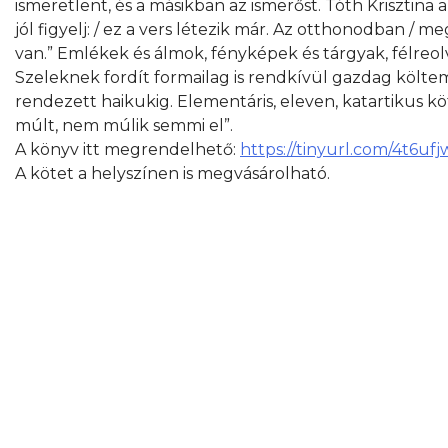
ismeretlent, és a másikban az ismerőst. Tóth Krisztina
jól figyelj: / ez a vers létezik már. Az otthonodban / m
van.” Emlékek és álmok, fényképek és tárgyak, félreo
Szeleknek fordít formailag is rendkívül gazdag költem
rendezett haikukig. Elementáris, eleven, katartikus kö
múlt, nem múlik semmi el”.
A könyv itt megrendelhető:
https://tinyurl.com/4t6ufj
A kötet a helyszínen is megvásárolható.