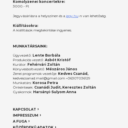
Komolyzenei koncertekre:
3000.- Ft
Jegyvásárlásra a helyszínen és a
jegy.hu
-n van lehetőség.
Kiállításokra:
A kiállítások megtekintése ingyenes.
MUNKATÁRSAINK:
Ügyvezető:
Lente Borbála
Produkciós vezető:
Asbót Kristóf
Kurátor:
Fehérvári Zoltán
Könyvesboltvezető:
Mészáros János
Zenei programok vezetője:
Kedves Csanád,
kedvescsanad.mail@gmail.com +36307036129
Munkatárs:
Korosa Petra
Önkéntesek:
Csanádi Judit, Keresztes Zoltán
Gyakornok:
Harsányi-Sulyom Anna
KAPCSOLAT
IMPRESSZUM
A FUGA
KÖZÉRDEKŰ ADATOK