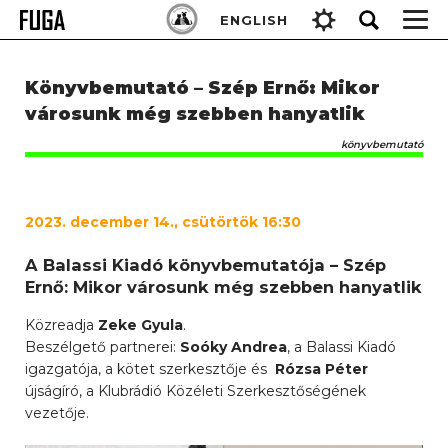
Skip
Keresés:
ENGLISH
to
content
Könyvbemutató – Szép Ernő: Mikor
városunk még szebben hanyatlik
könyvbemutató
2023
. december 14., csütörtök 16:30
A Balassi Kiadó könyvbemutatója – Szép
Ernő: Mikor városunk még szebben hanyatlik
Közreadja
Zeke Gyula
.
Beszélgető partnerei:
Soóky Andrea
, a Balassi Kiadó
igazgatója, a kötet szerkesztője és
Rózsa Péter
újságíró, a Klubrádió Közéleti Szerkesztőségének
vezetője.