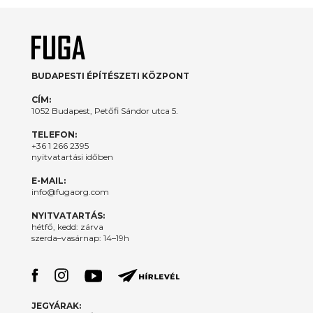
BUDAPESTI ÉPÍTÉSZETI KÖZPONT
CÍM:
1052 Budapest, Petőfi Sándor utca 5.
TELEFON:
+36 1 266 2395
nyitvatartási időben
E-MAIL:
info@fugaorg.com
NYITVATARTÁS:
hétfő, kedd: zárva
szerda–vasárnap: 14–19h
JEGYÁRAK: