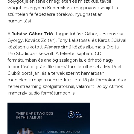
bolygót jelenítenek meg: éteri és misztikus, távoli
világot, és egyben Kopernikusz magányos zsenijét: a
szüntelen felfedezésre törekvő, nyughatatlan
humanitást.
A
Juhász Gábor Trió
(tagjai: Juhász Gábor, Jeszenszky
György, Kovács Zoltán), Tony Lakatossal és Karosi Júliával
közösen alkotott
Planets
című közös albuma a Digital
Pro Stúdióban készült. A felvétel kapható CD
formátumban és analóg szalagon is, elérhető nagy
felbontású digitális file formátum letöltéssel a My Reel
Club® portálján, és a tervek szerint hamarosan
megjelenik majd a nemzetközi letöltő platformokon és a
zenei streaming szolgáltatóknál, valamint Dolby Atmos
immerzív audio formátumban is.