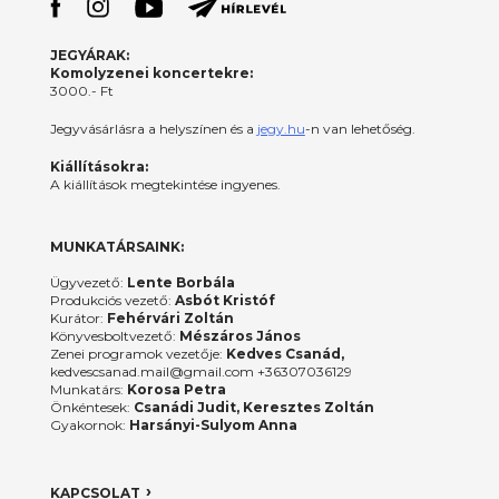
JEGYÁRAK:
Komolyzenei koncertekre:
3000.- Ft
Jegyvásárlásra a helyszínen és a
jegy.hu
-n van lehetőség.
Kiállításokra:
A kiállítások megtekintése ingyenes.
MUNKATÁRSAINK:
Ügyvezető:
Lente Borbála
Produkciós vezető:
Asbót Kristóf
Kurátor:
Fehérvári Zoltán
Könyvesboltvezető:
Mészáros János
Zenei programok vezetője:
Kedves Csanád,
kedvescsanad.mail@gmail.com +36307036129
Munkatárs:
Korosa Petra
Önkéntesek:
Csanádi Judit, Keresztes Zoltán
Gyakornok:
Harsányi-Sulyom Anna
KAPCSOLAT