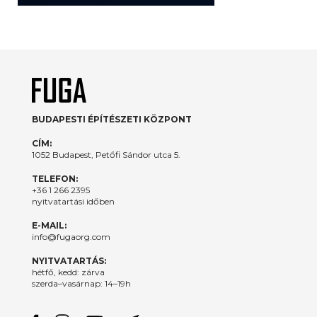
BUDAPESTI ÉPÍTÉSZETI KÖZPONT
CÍM:
1052 Budapest, Petőfi Sándor utca 5.
TELEFON:
+36 1 266 2395
nyitvatartási időben
E-MAIL:
info@fugaorg.com
NYITVATARTÁS:
hétfő, kedd: zárva
szerda–vasárnap: 14–19h