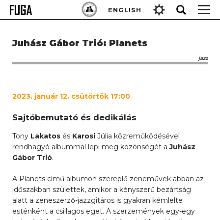
Skip
Keresés:
ENGLISH
to
content
Juhász Gábor Trió: Planets
jazz
2023. január 12. csütörtök 17:00
Sajtóbemutató és dedikálás
Tony
Lakatos
és
Karosi
Júlia közreműködésével
rendhagyó albummal lepi meg közönségét a
Juhász
Gábor Trió
.
A Planets című albumon szereplő zeneművek abban az
időszakban születtek, amikor a kényszerű bezártság
alatt a zeneszerző-jazzgitáros is gyakran kémlelte
esténként a csillagos eget. A szerzemények egy-egy