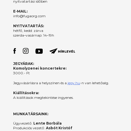
nyitvatartási időben
E-MAIL:
info@fugaorg.com
NYITVATARTÁS:
hétfő, kedd: zárva
szerda–vasárnap: 14–19h
JEGYÁRAK:
Komolyzenei koncertekre:
3000.- Ft
Jegyvásárlásra a helyszínen és a
jegy.hu
-n van lehetőség.
Kiállításokra:
A kiállítások megtekintése ingyenes.
MUNKATÁRSAINK:
Ügyvezető:
Lente Borbála
Produkciós vezető:
Asbót Kristóf