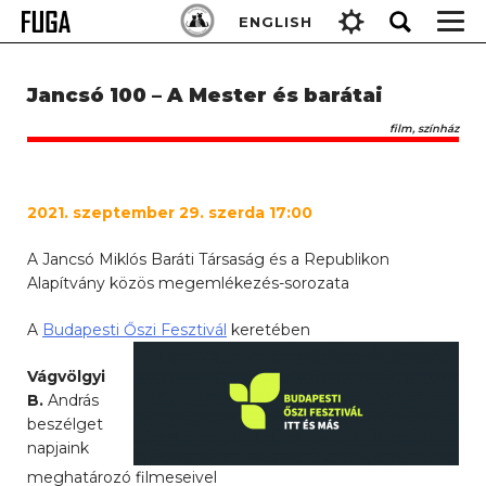
Skip
Keresés:
ENGLISH
to
content
Jancsó 100 – A Mester és barátai
film, színház
2021. szeptember 29. szerda 17:00
A Jancsó Miklós Baráti Társaság és a Republikon
Alapítvány közös megemlékezés-sorozata
A
Budapesti Őszi Fesztivál
keretében
Vágvölgyi
B.
András
beszélget
napjaink
meghatározó filmeseivel