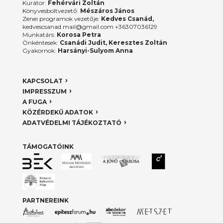
Kurátor:
Fehérvári Zoltán
Könyvesboltvezető:
Mészáros János
Zenei programok vezetője:
Kedves Csanád,
kedvescsanad.mail@gmail.com +36307036129
Munkatárs:
Korosa Petra
Önkéntesek:
Csanádi Judit, Keresztes Zoltán
Gyakornok:
Harsányi-Sulyom Anna
KAPCSOLAT
IMPRESSZUM
A FUGA
KÖZÉRDEKŰ ADATOK
ADATVÉDELMI TÁJÉKOZTATÓ
TÁMOGATÓINK
PARTNEREINK