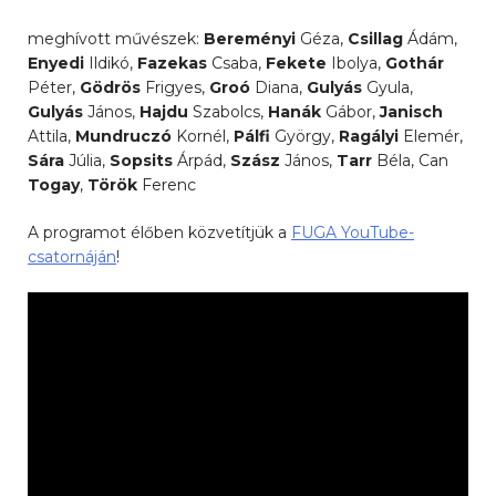
meghívott művészek:
Bereményi
Géza,
Csillag
Ádám,
Enyedi
Ildikó,
Fazekas
Csaba,
Fekete
Ibolya,
Gothár
Péter,
Gödrös
Frigyes,
Groó
Diana,
Gulyás
Gyula,
Gulyás
János,
Hajdu
Szabolcs,
Hanák
Gábor,
Janisch
Attila,
Mundruczó
Kornél,
Pálfi
György,
Ragályi
Elemér,
Sára
Júlia,
Sopsits
Árpád,
Szász
János,
Tarr
Béla, Can
Togay
,
Török
Ferenc
A programot élőben közvetítjük a
FUGA YouTube-
csatornáján
!