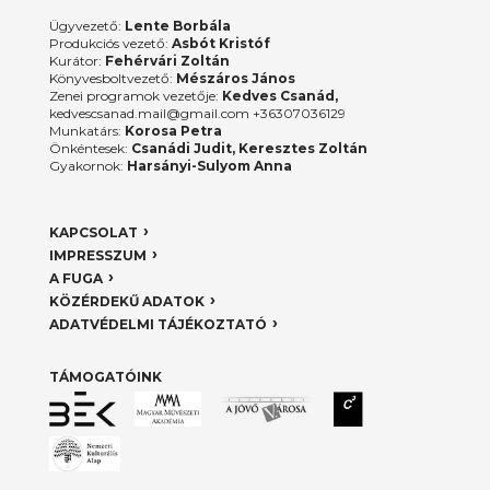
Ügyvezető:
Lente Borbála
Produkciós vezető:
Asbót Kristóf
Kurátor:
Fehérvári Zoltán
Könyvesboltvezető:
Mészáros János
Zenei programok vezetője:
Kedves Csanád,
kedvescsanad.mail@gmail.com +36307036129
Munkatárs:
Korosa Petra
Önkéntesek:
Csanádi Judit, Keresztes Zoltán
Gyakornok:
Harsányi-Sulyom Anna
KAPCSOLAT
IMPRESSZUM
A FUGA
KÖZÉRDEKŰ ADATOK
ADATVÉDELMI TÁJÉKOZTATÓ
TÁMOGATÓINK