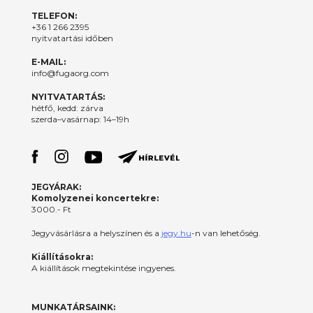
TELEFON:
+36 1 266 2395
nyitvatartási időben
E-MAIL:
info@fugaorg.com
NYITVATARTÁS:
hétfő, kedd: zárva
szerda–vasárnap: 14–19h
JEGYÁRAK:
Komolyzenei koncertekre:
3000.- Ft
Jegyvásárlásra a helyszínen és a
jegy.hu
-n van lehetőség.
Kiállításokra:
A kiállítások megtekintése ingyenes.
MUNKATÁRSAINK: