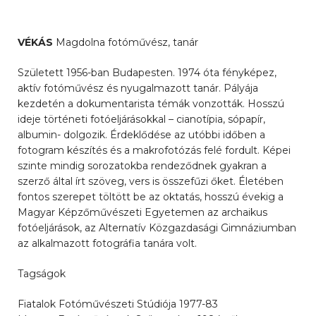
VÉKÁS
Magdolna fotóművész, tanár
Született 1956-ban Budapesten. 1974 óta fényképez,
aktív fotóművész és nyugalmazott tanár. Pályája
kezdetén a dokumentarista témák vonzották. Hosszú
ideje történeti fotóeljárásokkal – cianotípia, sópapír,
albumin- dolgozik. Érdeklődése az utóbbi időben a
fotogram készítés és a makrofotózás felé fordult. Képei
szinte mindig sorozatokba rendeződnek gyakran a
szerző által írt szöveg, vers is összefűzi őket. Életében
fontos szerepet töltött be az oktatás, hosszú évekig a
Magyar Képzőművészeti Egyetemen az archaikus
fotóeljárások, az Alternatív Közgazdasági Gimnáziumban
az alkalmazott fotográfia tanára volt.
Tagságok
Fiatalok Fotóművészeti Stúdiója 1977-83