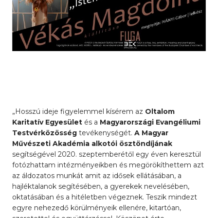
„Hosszú ideje figyelemmel kísérem az
Oltalom
Karitatív Egyesület
és a
Magyarországi Evangéliumi
Testvérközösség
tevékenységét.
A Magyar
Művészeti Akadémia alkotói ösztöndíjának
segítségével 2020. szeptemberétől egy éven keresztül
fotózhattam intézményeikben és megörökíthettem azt
az áldozatos munkát amit az idősek ellátásában, a
hajléktalanok segítésében, a gyerekek nevelésében,
oktatásában és a hitéletben végeznek. Teszik mindezt
egyre nehezedő körülményeik ellenére, kitartóan,