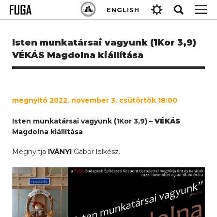
Skip
Keresés:
ENGLISH
to
content
Isten munkatársai vagyunk (1Kor 3,9)
VÉKÁS Magdolna kiállítása
megnyitó 2022. november 3. csütörtök 18:00
Isten munkatársai vagyunk (1Kor 3,9) –
VÉKÁS
Magdolna kiállítása
Megnyitja
IVÁNYI
Gábor lelkész.