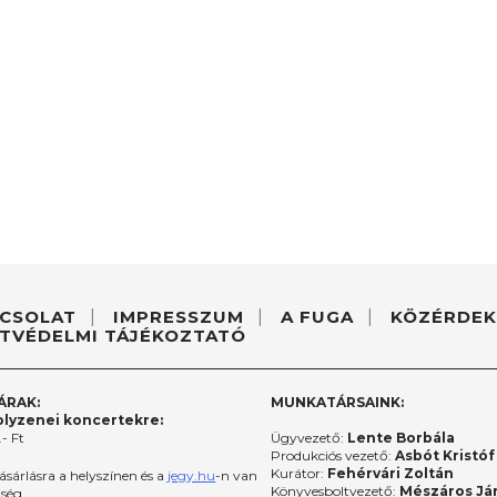
CSOLAT
IMPRESSZUM
A FUGA
KÖZÉRDEK
TVÉDELMI TÁJÉKOZTATÓ
ÁRAK:
MUNKATÁRSAINK:
lyzenei koncertekre:
- Ft
Ügyvezető:
Lente Borbála
Produkciós vezető:
Asbót Kristóf
Kurátor:
Fehérvári Zoltán
ásárlásra a helyszínen és a
jegy.hu
-n van
Könyvesboltvezető:
Mészáros Já
őség.