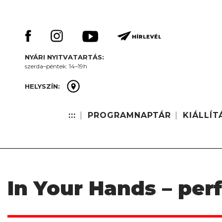
Skip
Keresés:
to
content
NYÁRI NYITVATARTÁS:
szerda–péntek: 14–19h
HELYSZÍN:
:::
PROGRAMNAPTÁR
KIÁLLÍT
In Your Hands – pe