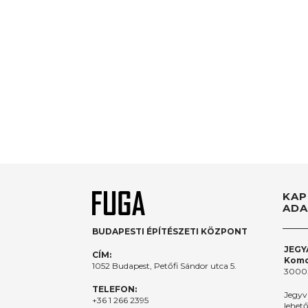
KAP
ADA
BUDAPESTI ÉPÍTÉSZETI KÖZPONT
JEGY
CÍM:
Komo
1052 Budapest, Petőfi Sándor utca 5.
3000.
TELEFON:
Jegyv
+36 1 266 2395
lehet