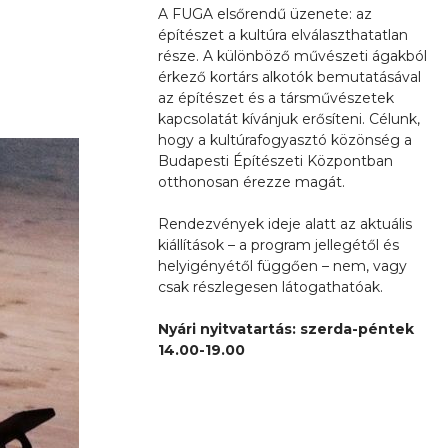
A FUGA elsőrendű üzenete: az
építészet a kultúra elválaszthatatlan
része. A különböző művészeti ágakból
érkező kortárs alkotók bemutatásával
az építészet és a társművészetek
kapcsolatát kívánjuk erősíteni. Célunk,
hogy a kultúrafogyasztó közönség a
Budapesti Építészeti Központban
otthonosan érezze magát.
Rendezvények ideje alatt az aktuális
kiállítások – a program jellegétől és
helyigényétől függően – nem, vagy
csak részlegesen látogathatóak.
Nyári nyitvatartás: szerda-péntek
14.00-19.00