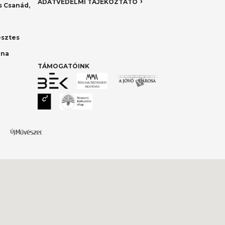
ADATVÉDELMI TÁJÉKOZTATÓ
 Csanád,
esztes
nna
TÁMOGATÓINK