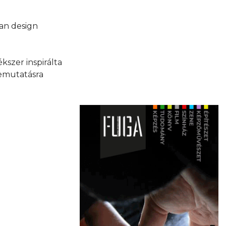
lan design
kszer inspirálta
bemutatásra