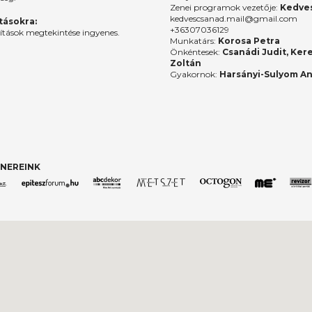
Zenei programok vezetője:
Kedves
kedvescsanad.mail@gmail.com
ításokra:
+36307036129
lítások megtekintése ingyenes.
Munkatárs:
Korosa Petra
Önkéntesek:
Csanádi Judit, Ker
Zoltán
Gyakornok:
Harsányi-Sulyom A
NEREINK