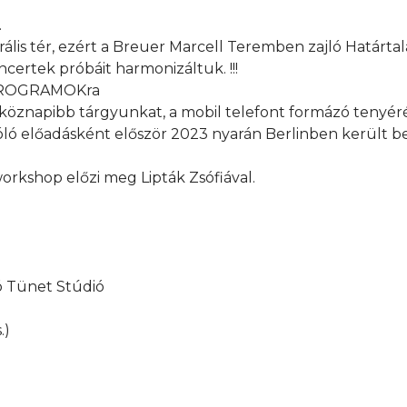
.
rális tér, ezért a Breuer Marcell Teremben zajló Határta
ncertek próbáit harmonizáltuk. !!!
pi PROGRAMOKra
köznapibb tárgyunkat, a mobil telefont formázó tenyéré
zóló előadásként először 2023 nyarán Berlinben került 
workshop előzi meg Lipták Zsófiával.
tó Tünet Stúdió
.)