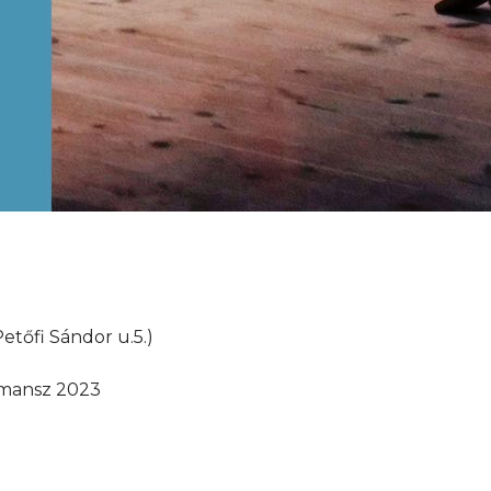
tőfi Sándor u.5.)
ormansz 2023