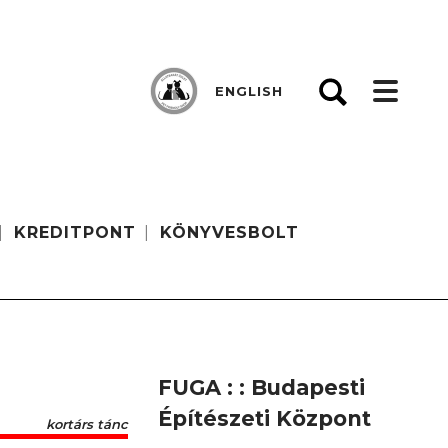
ENGLISH
KREDITPONT
KÖNYVESBOLT
FUGA : : Budapesti
Építészeti Központ
kortárs tánc