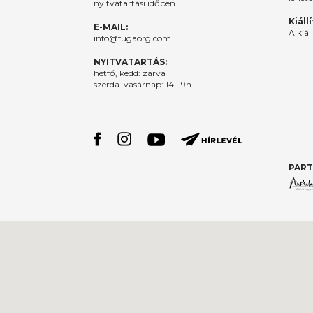
nyitvatartási időben
Kiáll
E-MAIL:
A kiál
info@fugaorg.com
NYITVATARTÁS:
hétfő, kedd: zárva
szerda–vasárnap: 14–19h
PART