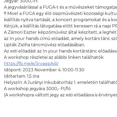
Jegyár: 3000,-Ft
A jegyvásárlással a FUGA-t és a művészeket támogatja
!!! Mivel a FUGA egy élő összművészeti közösségi kultu
kiállítás nyitva tartását, a koncert programokat és a ko
Kérjük, a kiállítás látogatása előtt keressen rá a na
A Zámori Eszter képzőművész által készített, a leghét
az In your hands című előadást, amely kortárs tánc s
Lipták Zsófia táncművész előadásában.
Az esti előadást az In your hands kortárstánc előadás
A workshop részletei az alábbi linken találhatók:
https://fb.me/e/3rvaqpA4V
Időpont: 2023 November 4. 10:00-11:30
Időtartam: 1,5 óra
Helyszín: A Jurányi Inkubátorház 1. emeletén találha
A workshop jegyára 3000,- Ft/fő
(A workshopra váltott jegy az esti előadásra is érvényes